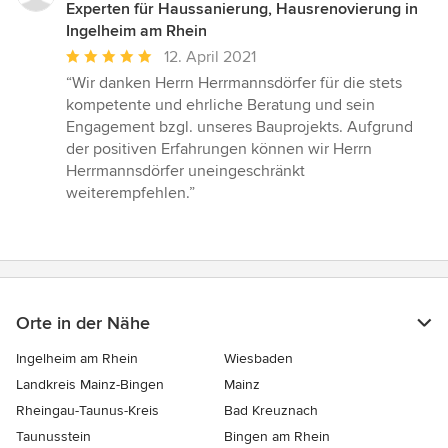
Experten für Haussanierung, Hausrenovierung in
Ingelheim am Rhein
Durchschnittliche
12. April 2021
Bewertung:
“Wir danken Herrn Herrmannsdörfer für die stets
5
kompetente und ehrliche Beratung und sein
von
Engagement bzgl. unseres Bauprojekts. Aufgrund
5
der positiven Erfahrungen können wir Herrn
Sternen
Herrmannsdörfer uneingeschränkt
weiterempfehlen.”
Orte in der Nähe
Ingelheim am Rhein
Wiesbaden
Landkreis Mainz-Bingen
Mainz
Rheingau-Taunus-Kreis
Bad Kreuznach
Taunusstein
Bingen am Rhein