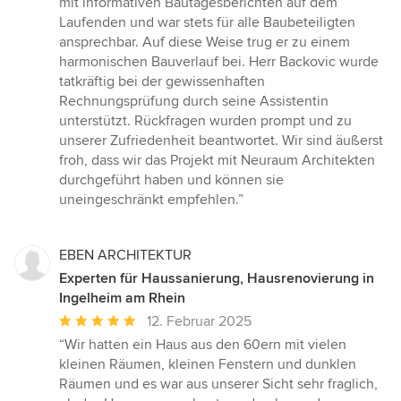
mit informativen Bautagesberichten auf dem
Laufenden und war stets für alle Baubeteiligten
ansprechbar. Auf diese Weise trug er zu einem
harmonischen Bauverlauf bei. Herr Backovic wurde
tatkräftig bei der gewissenhaften
Rechnungsprüfung durch seine Assistentin
unterstützt. Rückfragen wurden prompt und zu
unserer Zufriedenheit beantwortet. Wir sind äußerst
froh, dass wir das Projekt mit Neuraum Architekten
durchgeführt haben und können sie
uneingeschränkt empfehlen.”
EBEN ARCHITEKTUR
Experten für Haussanierung, Hausrenovierung in
Ingelheim am Rhein
Durchschnittliche
12. Februar 2025
Bewertung:
“Wir hatten ein Haus aus den 60ern mit vielen
5
kleinen Räumen, kleinen Fenstern und dunklen
von
Räumen und es war aus unserer Sicht sehr fraglich,
5