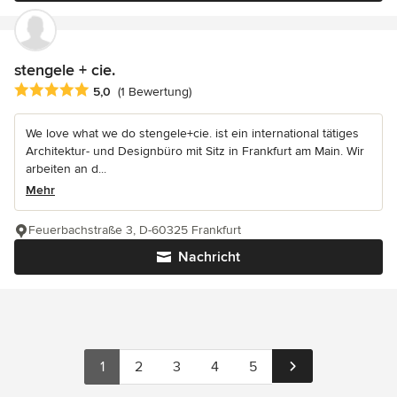
stengele + cie.
Durchschnittliche Bewertung: 5 von 5 Sternen
5,0
(1 Bewertung)
We love what we do stengele+cie. ist ein international tätiges
Architektur- und Designbüro mit Sitz in Frankfurt am Main. Wir
arbeiten an d...
Mehr
Feuerbachstraße 3, D-60325 Frankfurt
Nachricht
1
2
3
4
5