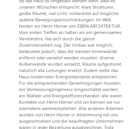
ob das Haus so umgebaut werden kann, dass es
Sternen
unseren Wünschen entspricht: klare Strukturen,
große Räume, viel Licht, vorbereitet auf mögliche
spätere Bewegungseinschränkungen. Im Web
fanden wir Herrn Hörner von EBEN ARCHITEKTUR.
Vom ersten Treffen an hatten wir ein gemeinsames
Verständnis, das sich durch die ganze
Zusammenarbeit zog. Der Umbau war möglich,
bedeutete jedoch, dass die meisten Innenwände
entfernt oder versetzt werden mussten, diverse
Außenwände wurden versetzt, Räume aufgestockt,
natürlich alle Leitungen ersetzt. Zudem sollte das
Haus modernsten Energiestandards entsprechen.
Für die entsprechenden Genehmigungen mussten
ein Vermessungsingenieur eingeschaltet werden,
ein Statiker und Energieeffizienzberater, alle waren
Kontakte von Herrn Hörner und wir können sie nur
wärmstens weiterempfehlen. Alle anderen Arbeiten
wurden von Herrn Hörner in Abstimmung mit uns
ausgeschrieben und die beauftragten Unternehmen
waren in jeder Beziehung ausgezeichnet. Trotz