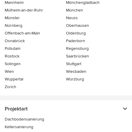
Mannheim
Mönchen­gladbach
Mülheim-an-der-Ruhr
München
Münster
Neuss
Nürnberg
Oberhausen
Offenbach-am-Main
Oldenburg
Osnabrück
Paderborn
Potsdam
Regensburg
Rostock
Saarbrücken
Solingen
Stuttgart
Wien
Wiesbaden
Wuppertal
Würzburg
Zürich
Projektart
Dachbodensanierung
Kellersanierung