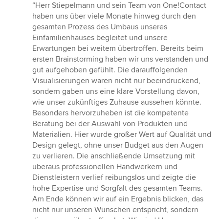
Bewertung:
“Herr Stiepelmann und sein Team von One!Contact
5
haben uns über viele Monate hinweg durch den
von
gesamten Prozess des Umbaus unseres
5
Einfamilienhauses begleitet und unsere
Sternen
Erwartungen bei weitem übertroffen. Bereits beim
ersten Brainstorming haben wir uns verstanden und
gut aufgehoben gefühlt. Die darauffolgenden
Visualisierungen waren nicht nur beeindruckend,
sondern gaben uns eine klare Vorstellung davon,
wie unser zukünftiges Zuhause aussehen könnte.
Besonders hervorzuheben ist die kompetente
Beratung bei der Auswahl von Produkten und
Materialien. Hier wurde großer Wert auf Qualität und
Design gelegt, ohne unser Budget aus den Augen
zu verlieren. Die anschließende Umsetzung mit
überaus professionellen Handwerkern und
Dienstleistern verlief reibungslos und zeigte die
hohe Expertise und Sorgfalt des gesamten Teams.
Am Ende können wir auf ein Ergebnis blicken, das
nicht nur unseren Wünschen entspricht, sondern