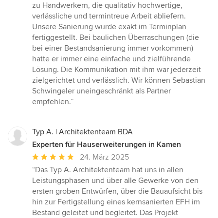
Sternen
zu Handwerkern, die qualitativ hochwertige,
verlässliche und termintreue Arbeit abliefern.
Unsere Sanierung wurde exakt im Terminplan
fertiggestellt. Bei baulichen Überraschungen (die
bei einer Bestandsanierung immer vorkommen)
hatte er immer eine einfache und zielführende
Lösung. Die Kommunikation mit ihm war jederzeit
zielgerichtet und verlässlich. Wir können Sebastian
Schwingeler uneingeschränkt als Partner
empfehlen.”
Typ A. | Architektenteam BDA
Experten für Hauserweiterungen in Kamen
Durchschnittliche
24. März 2025
Bewertung:
“Das Typ A. Architektenteam hat uns in allen
5
Leistungsphasen und über alle Gewerke von den
von
ersten groben Entwürfen, über die Bauaufsicht bis
5
hin zur Fertigstellung eines kernsanierten EFH im
Sternen
Bestand geleitet und begleitet. Das Projekt