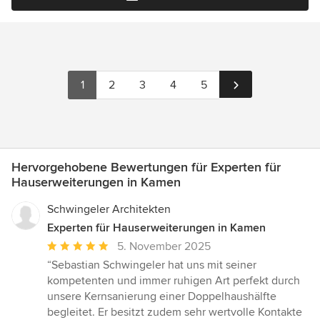
1
2
3
4
5
Hervorgehobene Bewertungen für Experten für
Hauserweiterungen in Kamen
Schwingeler Architekten
Experten für Hauserweiterungen in Kamen
Durchschnittliche
5. November 2025
Bewertung:
“Sebastian Schwingeler hat uns mit seiner
5
kompetenten und immer ruhigen Art perfekt durch
von
unsere Kernsanierung einer Doppelhaushälfte
5
begleitet. Er besitzt zudem sehr wertvolle Kontakte