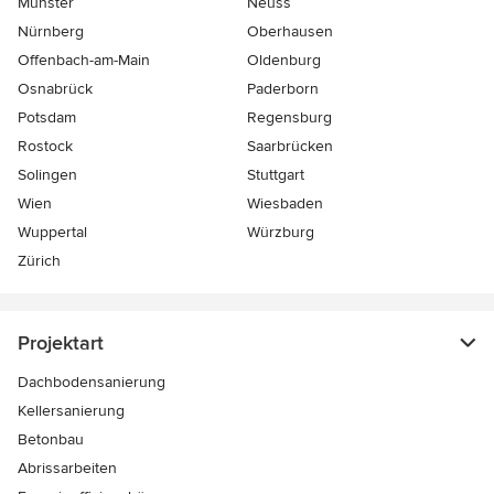
Münster
Neuss
Nürnberg
Oberhausen
Offenbach-am-Main
Oldenburg
Osnabrück
Paderborn
Potsdam
Regensburg
Rostock
Saarbrücken
Solingen
Stuttgart
Wien
Wiesbaden
Wuppertal
Würzburg
Zürich
Projektart
Dachbodensanierung
Kellersanierung
Betonbau
Abrissarbeiten