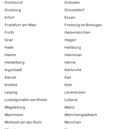
Dortmund
Dresden
Duisburg
Düsseldorf
Erfurt
Essen
Frankfurt am Main
Freiburg-im-Breisgau
Fürth
Gelsenkirchen
Graz
Hagen
Halle
Hamburg
Hamm
Hannover
Heidelberg
Herne
Ingolstadt
Karlsruhe
Kassel
Kiel
Krefeld
Köln
Leipzig
Leverkusen
Ludwigshafen-am-Rhein
Lübeck
Magdeburg
Mainz
Mannheim
Mönchen­gladbach
Mülheim-an-der-Ruhr
München