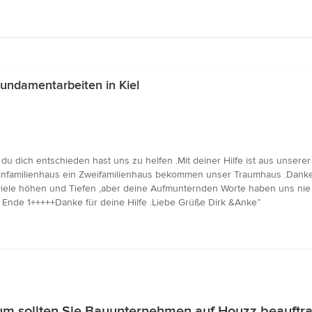
undamentarbeiten in Kiel
du dich entschieden hast uns zu helfen .Mit deiner Hilfe ist aus unse
 Einfamilienhaus ein Zweifamilienhaus bekommen unser Traumhaus .Danke
viele höhen und Tiefen ,aber deine Aufmunternden Worte haben uns n
 Ende 1+++++Danke für deine Hilfe .Liebe Grüße Dirk &Anke”
m sollten Sie Bauunternehmen auf Houzz beauftr