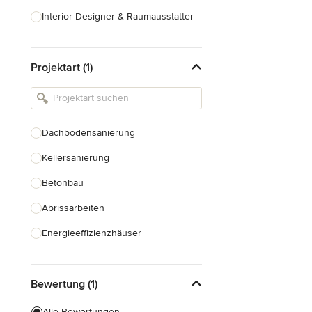
Interior Designer & Raumausstatter
Küchenplanung
Projektart (1)
Landschaftsarchitekten
Armaturen & Sanitärbedarf
Beleuchtung
Dachbodensanierung
Einbauschränke
Kellersanierung
Alle anzeigen
Betonbau
Abrissarbeiten
Energieeffizienzhäuser
Fundamentarbeiten
Bewertung (1)
Garagenbau
Nachhaltiges Bauen
Alle Bewertungen