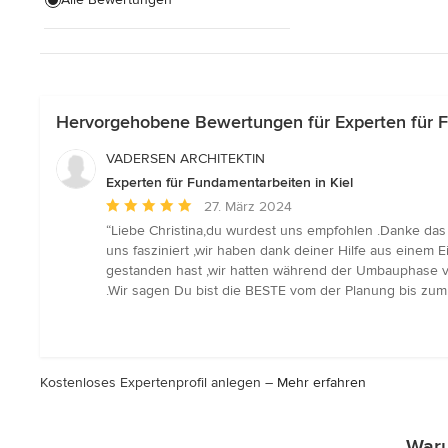
Hausanbau
Hauserweiterungen
Alle anzeigen
Hervorgehobene Bewertungen für Experten für F
VADERSEN ARCHITEKTIN
Experten für Fundamentarbeiten in Kiel
Durchschnittliche
27. März 2024
Bewertung:
“Liebe Christina,du wurdest uns empfohlen .Danke das 
5
uns fasziniert ,wir haben dank deiner Hilfe aus einem
von
gestanden hast ,wir hatten während der Umbauphase 
5
.Wir sagen Du bist die BESTE vom der Planung bis zum
Sternen
Kostenloses Expertenprofil anlegen –
Mehr erfahren
Waru