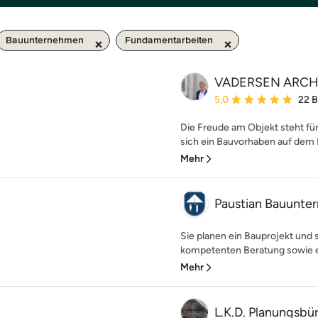
Bauunternehmen
Fundamentarbeiten
VADERSEN ARCH
Durchschnittliche Bewe
5,0
22 
Die Freude am Objekt steht für
sich ein Bauvorhaben auf dem P
Mehr
Paustian Bauunt
Sie planen ein Bauprojekt und 
kompetenten Beratung sowie ei
Mehr
L.K.D. Planungsbü