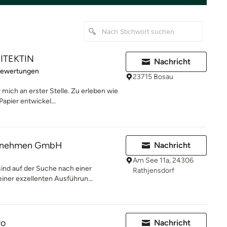
ITEKTIN
Nachricht
rtung: 5 von 5 Sternen
Bewertungen
23715 Bosau
 mich an erster Stelle. Zu erleben wie
apier entwickel...
ernehmen GmbH
Nachricht
Am See 11a, 24306
sind auf der Suche nach einer
Rathjensdorf
ner exzellenten Ausführun...
ro
Nachricht