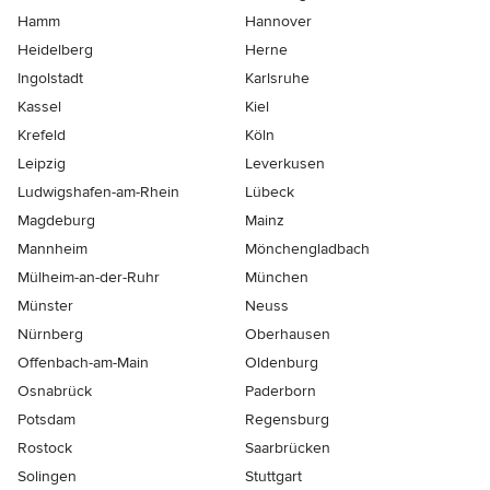
Hamm
Hannover
Heidelberg
Herne
Ingolstadt
Karlsruhe
Kassel
Kiel
Krefeld
Köln
Leipzig
Leverkusen
Ludwigshafen-am-Rhein
Lübeck
Magdeburg
Mainz
Mannheim
Mönchen­gladbach
Mülheim-an-der-Ruhr
München
Münster
Neuss
Nürnberg
Oberhausen
Offenbach-am-Main
Oldenburg
Osnabrück
Paderborn
Potsdam
Regensburg
Rostock
Saarbrücken
Solingen
Stuttgart