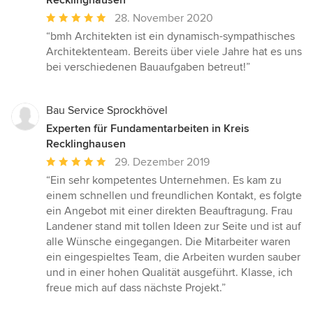
Recklinghausen
Durchschnittliche
28. November 2020
Bewertung:
“bmh Architekten ist ein dynamisch-sympathisches
5
Architektenteam. Bereits über viele Jahre hat es uns
von
bei verschiedenen Bauaufgaben betreut!”
5
Sternen
Bau Service Sprockhövel
Experten für Fundamentarbeiten in Kreis
Recklinghausen
Durchschnittliche
29. Dezember 2019
Bewertung:
“Ein sehr kompetentes Unternehmen. Es kam zu
5
einem schnellen und freundlichen Kontakt, es folgte
von
ein Angebot mit einer direkten Beauftragung. Frau
5
Landener stand mit tollen Ideen zur Seite und ist auf
Sternen
alle Wünsche eingegangen. Die Mitarbeiter waren
ein eingespieltes Team, die Arbeiten wurden sauber
und in einer hohen Qualität ausgeführt. Klasse, ich
freue mich auf dass nächste Projekt.”