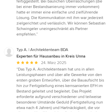
fertiggestellt. Bei baulichen Überraschungen (die
bei einer Bestandsanierung immer vorkommen)
hatte er immer eine einfache und zielführende
Lösung. Die Kommunikation mit ihm war jederzeit
zielgerichtet und verlässlich. Wir können Sebastian
Schwingeler uneingeschränkt als Partner
empfehlen.”
Typ A. | Architektenteam BDA
Experten für Hausanbau in Kreis Unna
Durchschnittliche
24. März 2025
Bewertung:
“Das Typ A. Architektenteam hat uns in allen
5
Leistungsphasen und über alle Gewerke von den
von
ersten groben Entwürfen, über die Bauaufsicht bis
5
hin zur Fertigstellung eines kernsanierten EFH im
Sternen
Bestand geleitet und begleitet. Das Projekt
erforderte aufgrund verschiedener und teilweise
besonderer Umstände Geduld (Fertigstellung nun
etwa nach 4 Jahren) und Hartnäckigkeit, die vor