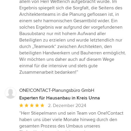
allem von Herr Wetterich aufgebracht wurde. Im
Ergebnis spiegelt sich die Sorgfalt, die Seitens des
Architektenteams in die Planung geflossen ist, in
einem sehr harmonischen Gesamtbild wider. Ein
solches Ergebnis war aufgrund der vorgefundenen
Bausubstanz nur mit hohem Aufwand aller
Beteiligten zu erzielen und wurde letztendlich nur
durch „Teamwork“ zwischen Architekten, den
beteiligten Handwerkern und Bauherren ermöglicht.
Wir möchten uns daher auch auf diesem Wege
einmal für die intensive und stets gute
Zusammenarbeit bedanken!”
ONE!CONTACT-Planungsbüro GmbH
Experten für Hausanbau in Kreis Unna
Durchschnittliche
2. Dezember 2024
Bewertung:
“Herr Stiepelmann und sein Team von One!Contact
5
haben uns über viele Monate hinweg durch den
von
gesamten Prozess des Umbaus unseres
5