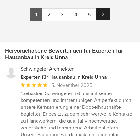
1
2
3
4
5
Hervorgehobene Bewertungen für Experten für
Hausanbau in Kreis Unna
Schwingeler Architekten
Experten für Hausanbau in Kreis Unna
Durchschnittliche
5. November 2025
Bewertung:
“Sebastian Schwingeler hat uns mit seiner
5
kompetenten und immer ruhigen Art perfekt durch
von
unsere Kernsanierung einer Doppelhaushälfte
5
begleitet. Er besitzt zudem sehr wertvolle Kontakte
Sternen
zu Handwerkern, die qualitativ hochwertige,
verlässliche und termintreue Arbeit abliefern.
Unsere Sanierung wurde exakt im Terminplan