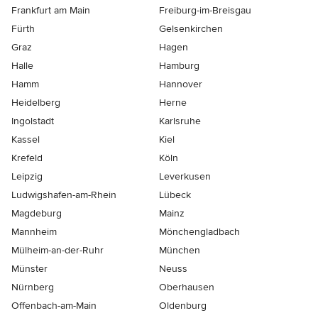
Frankfurt am Main
Freiburg-im-Breisgau
Fürth
Gelsenkirchen
Graz
Hagen
Halle
Hamburg
Hamm
Hannover
Heidelberg
Herne
Ingolstadt
Karlsruhe
Kassel
Kiel
Krefeld
Köln
Leipzig
Leverkusen
Ludwigshafen-am-Rhein
Lübeck
Magdeburg
Mainz
Mannheim
Mönchen­gladbach
Mülheim-an-der-Ruhr
München
Münster
Neuss
Nürnberg
Oberhausen
Offenbach-am-Main
Oldenburg