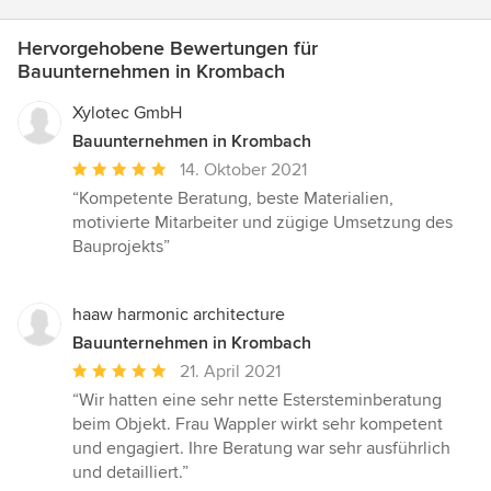
Hervorgehobene Bewertungen für
Bauunternehmen in Krombach
Xylotec GmbH
Bauunternehmen in Krombach
Durchschnittliche
14. Oktober 2021
Bewertung:
“Kompetente Beratung, beste Materialien,
5
motivierte Mitarbeiter und zügige Umsetzung des
von
Bauprojekts”
5
Sternen
haaw harmonic architecture
Bauunternehmen in Krombach
Durchschnittliche
21. April 2021
Bewertung:
“Wir hatten eine sehr nette Estersteminberatung
5
beim Objekt. Frau Wappler wirkt sehr kompetent
von
und engagiert. Ihre Beratung war sehr ausführlich
5
und detailliert.”
Sternen