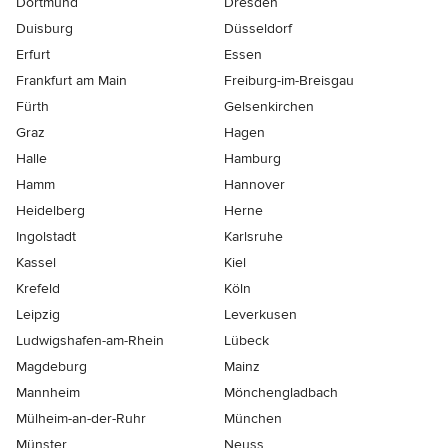
Dortmund
Dresden
Duisburg
Düsseldorf
Erfurt
Essen
Frankfurt am Main
Freiburg-im-Breisgau
Fürth
Gelsenkirchen
Graz
Hagen
Halle
Hamburg
Hamm
Hannover
Heidelberg
Herne
Ingolstadt
Karlsruhe
Kassel
Kiel
Krefeld
Köln
Leipzig
Leverkusen
Ludwigshafen-am-Rhein
Lübeck
Magdeburg
Mainz
Mannheim
Mönchen­gladbach
Mülheim-an-der-Ruhr
München
Münster
Neuss