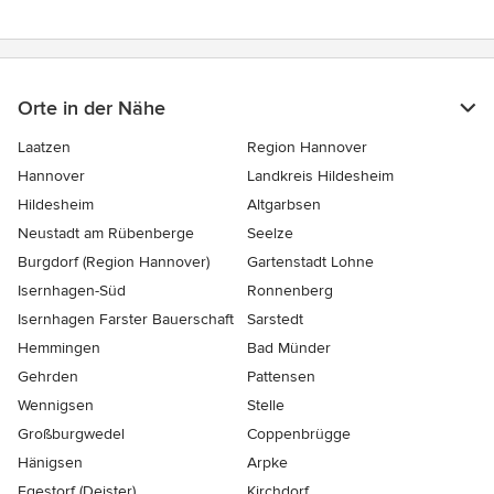
Orte in der Nähe
Laatzen
Region Hannover
Hannover
Landkreis Hildesheim
Hildesheim
Altgarbsen
Neustadt am Rübenberge
Seelze
Burgdorf (Region Hannover)
Gartenstadt Lohne
Isernhagen-Süd
Ronnenberg
Isernhagen Farster Bauerschaft
Sarstedt
Hemmingen
Bad Münder
Gehrden
Pattensen
Wennigsen
Stelle
Großburgwedel
Coppenbrügge
Hänigsen
Arpke
Egestorf (Deister)
Kirchdorf