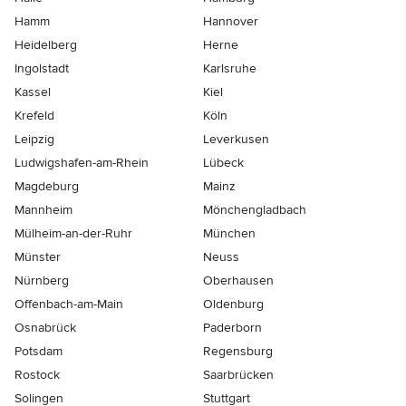
Hamm
Hannover
Heidelberg
Herne
Ingolstadt
Karlsruhe
Kassel
Kiel
Krefeld
Köln
Leipzig
Leverkusen
Ludwigshafen-am-Rhein
Lübeck
Magdeburg
Mainz
Mannheim
Mönchen­gladbach
Mülheim-an-der-Ruhr
München
Münster
Neuss
Nürnberg
Oberhausen
Offenbach-am-Main
Oldenburg
Osnabrück
Paderborn
Potsdam
Regensburg
Rostock
Saarbrücken
Solingen
Stuttgart