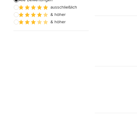
ausschließlich
Hausanbau
& höher
Hauserweiterungen
& höher
Alle anzeigen