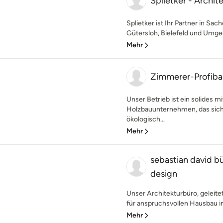
Splietker - Archi
Splietker ist Ihr Partner in S
Gütersloh, Bielefeld und Umgeb
Mehr
Zimmerer-Profib
Unser Betrieb ist ein solides m
Holzbauunternehmen, das sich 
ökologisch...
Mehr
sebastian david b
design
Unser Architekturbüro, geleite
für anspruchsvollen Hausbau im
Mehr