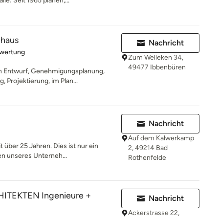
e: Seit 1965 planen,...
thaus
Nachricht
rtung: 5 von 5 Sternen
ewertung
Zum Welleken 34,
49477 Ibbenbüren
en Entwurf, Genehmigungsplanung,
 Projektierung, im Plan...
Nachricht
Auf dem Kalwerkamp
t über 25 Jahren. Dies ist nur ein
2, 49214 Bad
n unseres Unterneh...
Rothenfelde
TEKTEN Ingenieure +
Nachricht
Ackerstrasse 22,