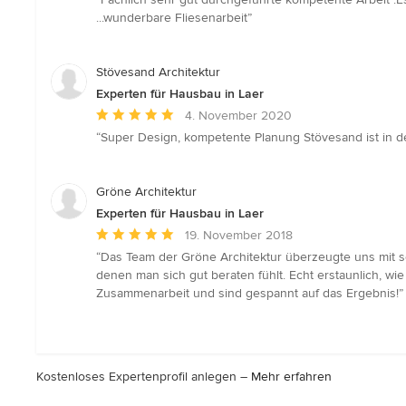
5
...wunderbare Fliesenarbeit”
von
5
Sternen
Stövesand Architektur
Experten für Hausbau in Laer
Durchschnittliche
4. November 2020
Bewertung:
“Super Design, kompetente Planung Stövesand ist in d
5
von
5
Gröne Architektur
Sternen
Experten für Hausbau in Laer
Durchschnittliche
19. November 2018
Bewertung:
“Das Team der Gröne Architektur überzeugte uns mit se
5
denen man sich gut beraten fühlt. Echt erstaunlich, wi
von
Zusammenarbeit und sind gespannt auf das Ergebnis!”
5
Sternen
Kostenloses Expertenprofil anlegen –
Mehr erfahren