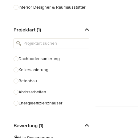
Interior Designer & Raumausstatter
Küchenplanung
Projektart (1)
Landschaftsarchitekten
Armaturen & Sanitärbedarf
Beleuchtung
Dachbodensanierung
Einbauschränke
Kellersanierung
Alle anzeigen
Betonbau
Abrissarbeiten
Energieeffizienzhäuser
Fundamentarbeiten
Bewertung (1)
Garagenbau
Nachhaltiges Bauen
Alle Bewertungen