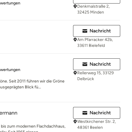
rtung: 5 von 5 Sternen
ewertungen
Denkmalstraße 2,
32425 Minden
Nachricht
Am Pfarracker 42b,
33611 Bielefeld
Nachricht
rtung: 3 von 5 Sternen
ewertungen
Rellerweg 15, 33129
Delbrück
öne. Seit 2011 führen wir die Gröne
sgeprägten Blick fü...
kermann
Nachricht
Westkirchener Str. 2,
h bis zum modernen Flachdachhaus,
48361 Beelen