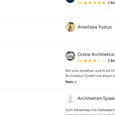
Durchschnittliche Bewe
5,0
2 B
Anastasia Yustus
Gröne Architektur
Durchschnittliche Bewe
3,0
2 B
Wir sind Jonathan und Arvid Gr
Architektur GmbH mit einem au
Mehr
Architekten Spie
Vom Klinkerbau mit Satteldac