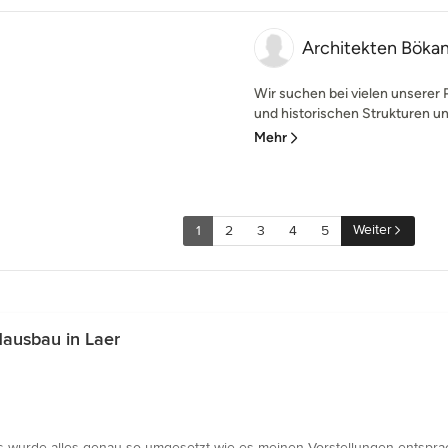
Architekten Bök
Wir suchen bei vielen unsere
und historischen Strukturen und
Mehr
Weiter
1
2
3
4
5
ausbau in Laer
Es wurde alles genau so umgesetzt wie es meinen Vorstellungen entsprac