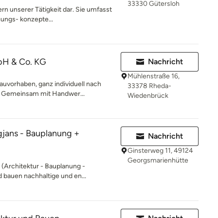
33330 Gütersloh
rn unserer Tätigkeit dar. Sie umfasst
ungs- konzepte...
bH & Co. KG
Nachricht
Mühlenstraße 16,
uvorhaben, ganz individuell nach
33378 Rheda-
n. Gemeinsam mit Handwer...
Wiedenbrück
jans - Bauplanung +
Nachricht
Ginsterweg 11, 49124
Georgsmarienhütte
 (Architektur - Bauplanung -
 bauen nachhaltige und en...