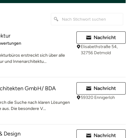
ktur
Nachricht
rtung: 5 von 5 Sternen
ewertungen
Elisabethstraße 54,
32756 Detmold
turbüros erstreckt sich über alle
r und Innenarchitektu...
rchitekten GmbH/ BDA
Nachricht
59320 Ennigerloh
urch die Suche nach klaren Lösungen
us. Die besondere V...
& Design
Nachricht