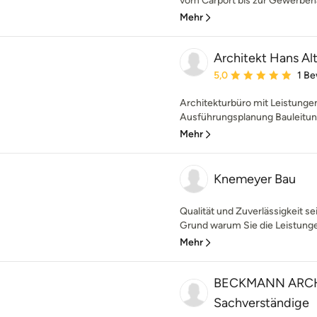
vom Carport bis zur Gewerbehall
Mehr
Architekt Hans Al
Durchschnittliche Bewe
5,0
1 B
Architekturbüro mit Leistung
Ausführungsplanung Bauleitung,
Mehr
Knemeyer Bau
Qualität und Zuverlässigkeit sei
Grund warum Sie die Leistunge
Mehr
BECKMANN ARCHI
Sachverständige