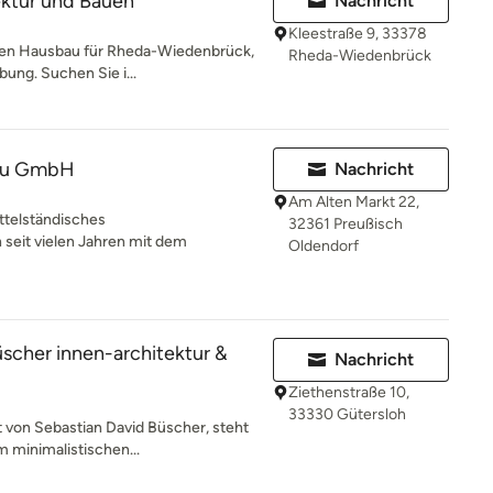
tektur und Bauen
Nachricht
Kleestraße 9, 33378
achen Hausbau für Rheda-Wiedenbrück,
Rheda-Wiedenbrück
ung. Suchen Sie i...
au GmbH
Nachricht
Am Alten Markt 22,
ittelständisches
32361 Preußisch
seit vielen Jahren mit dem
Oldendorf
üscher innen-architektur &
Nachricht
Ziethenstraße 10,
33330 Gütersloh
t von Sebastian David Büscher, steht
 minimalistischen...