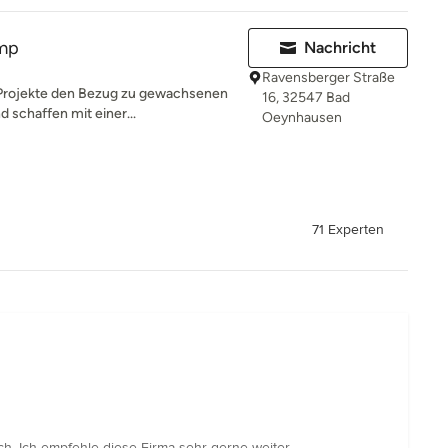
amp
Nachricht
Ravensberger Straße
r Projekte den Bezug zu gewachsenen
16, 32547 Bad
 schaffen mit einer...
Oeynhausen
71 Experten
h .Ich empfehle diese Firma sehr gerne weiter