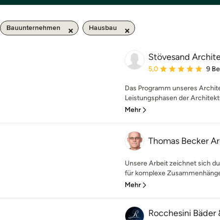
Bauunternehmen
Hausbau
Stövesand Archite
Durchschnittliche Bewe
5,0
9 B
Das Programm unseres Architek
Leistungsphasen der Architektu
Mehr
Thomas Becker A
Unsere Arbeit zeichnet sich d
für komplexe Zusammenhänge a
Mehr
Rocchesini Bäder 