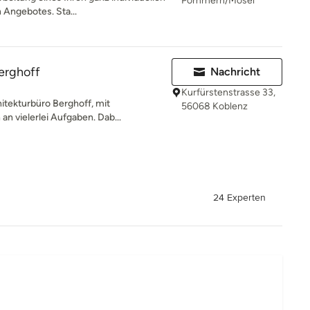
Pommern/Mosel
Angebotes. Sta...
erghoff
Nachricht
Kurfürstenstrasse 33,
hitekturbüro Berghoff, mit
56068 Koblenz
n vielerlei Aufgaben. Dab...
24 Experten