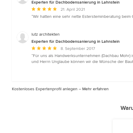
Experten für Dachbodensanierung in Lahnstein
Durchschnittliche
21. April 2021
Bewertung:
“Wir hatten eine sehr nette Estersteminberatung beim O
5
von
5
lutz architekten
Sternen
Experten für Dachbodensanierung in Lahnstein
Durchschnittliche
8. September 2017
Bewertung:
“Für uns als Handwerksunternehmen (Dachbau Mohr) ist
5
und Herrn Unglaube können wir die Wünsche der Bauhe
von
5
Sternen
Kostenloses Expertenprofil anlegen –
Mehr erfahren
Waru