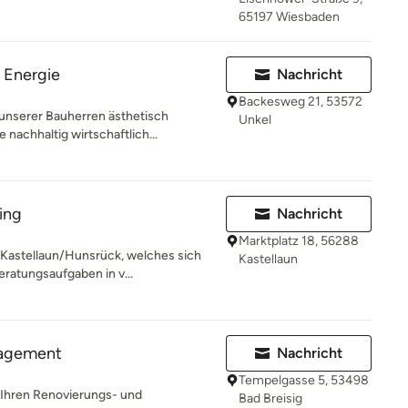
65197 Wiesbaden
t Energie
Nachricht
Backesweg 21, 53572
 unserer Bauherren ästhetisch
Unkel
achhaltig wirtschaftlich...
ing
Nachricht
Marktplatz 18, 56288
n Kastellaun/Hunsrück, welches sich
Kastellaun
atungsaufgaben in v...
nagement
Nachricht
Tempelgasse 5, 53498
i Ihren Renovierungs- und
Bad Breisig