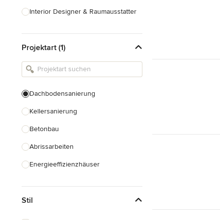
Interior Designer & Raumausstatter
Küchenplanung
Projektart (1)
Landschaftsarchitekten
Armaturen & Sanitärbedarf
Beleuchtung
Dachbodensanierung
Einbauschränke
Kellersanierung
Alle anzeigen
Betonbau
Abrissarbeiten
Energieeffizienzhäuser
Fundamentarbeiten
Stil
Garagenbau
Nachhaltiges Bauen