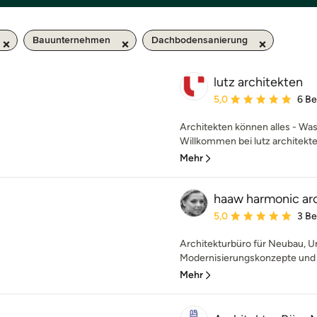
Bauunternehmen
Dachbodensanierung
lutz architekten
Durchschnittliche Bewe
5,0
6 B
Architekten können alles - Was
Willkommen bei lutz architekten
Mehr
haaw harmonic ar
Durchschnittliche Bewe
5,0
3 B
Architekturbüro für Neubau, 
Modernisierungskonzepte und I
Mehr