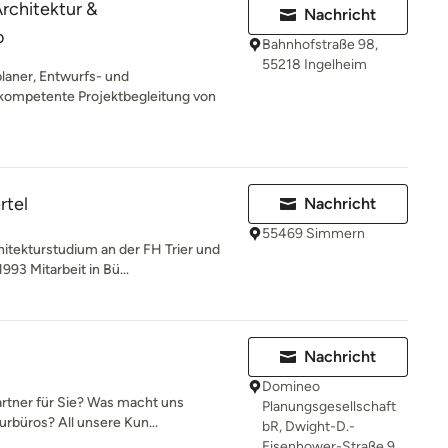
chitektur &
Nachricht
o
Bahnhofstraße 98,
55218 Ingelheim
laner, Entwurfs- und
ompetente Projektbegleitung von
rtel
Nachricht
55469 Simmern
itekturstudium an der FH Trier und
993 Mitarbeit in Bü...
Nachricht
Domineo
artner für Sie? Was macht uns
Planungsgesellschaft
rbüros? All unsere Kun...
bR, Dwight-D.-
Eisenhower-Straße 9,