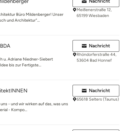
Mildenberger
Nachricht
Meißenerstraße 12,
hitektur Büro Mildenberger! Unser
65199 Wiesbaden
ch und Architektur"...
 BDA
Nachricht
Rhöndorferstraße 44,
h u. Adriane Niedner-Siebert
53604 Bad Honnef
dee bis zur Fertigste...
hitektINNEN
Nachricht
65618 Selters (Taunus)
 uns - und wir wirken auf das, was uns
erial - Kompo...