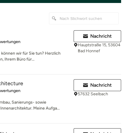
Nachricht
rtung: 5 von 5 Sternen
ewertungen
Hauptstraße 15, 53604
Bad Honnef
 können wir für Sie tun? Herzlich
, Ihrem Büro für...
chitecture
Nachricht
rtung: 5 von 5 Sternen
ewertungen
57632 Seelbach
Umbau, Sanierungs- sowie
nnenarchitektur. Meine Aufga...