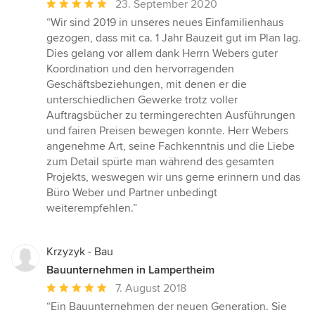
Durchschnittliche
23. September 2020
Bewertung:
“Wir sind 2019 in unseres neues Einfamilienhaus
5
gezogen, dass mit ca. 1 Jahr Bauzeit gut im Plan lag.
von
Dies gelang vor allem dank Herrn Webers guter
5
Koordination und den hervorragenden
Sternen
Geschäftsbeziehungen, mit denen er die
unterschiedlichen Gewerke trotz voller
Auftragsbücher zu termingerechten Ausführungen
und fairen Preisen bewegen konnte. Herr Webers
angenehme Art, seine Fachkenntnis und die Liebe
zum Detail spürte man während des gesamten
Projekts, weswegen wir uns gerne erinnern und das
Büro Weber und Partner unbedingt
weiterempfehlen.”
Krzyzyk - Bau
Bauunternehmen in Lampertheim
Durchschnittliche
7. August 2018
Bewertung:
“Ein Bauunternehmen der neuen Generation. Sie