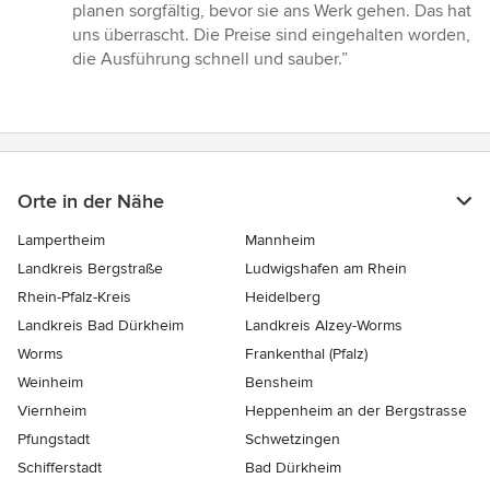
5
planen sorgfältig, bevor sie ans Werk gehen. Das hat
von
uns überrascht. Die Preise sind eingehalten worden,
5
die Ausführung schnell und sauber.”
Sternen
Orte in der Nähe
Lampertheim
Mannheim
Landkreis Bergstraße
Ludwigshafen am Rhein
Rhein-Pfalz-Kreis
Heidelberg
Landkreis Bad Dürkheim
Landkreis Alzey-Worms
Worms
Frankenthal (Pfalz)
Weinheim
Bensheim
Viernheim
Heppenheim an der Bergstrasse
Pfungstadt
Schwetzingen
Schifferstadt
Bad Dürkheim