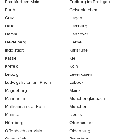
Frankfurt am Main
Freiburg-im-Breisgau
Fürth
Gelsenkirchen
Graz
Hagen
Halle
Hamburg
Hamm
Hannover
Heidelberg
Herne
Ingolstadt
Karlsruhe
Kassel
Kiel
Krefeld
Köln
Leipzig
Leverkusen
Ludwigshafen-am-Rhein
Lübeck
Magdeburg
Mainz
Mannheim
Mönchen­gladbach
Mülheim-an-der-Ruhr
München
Münster
Neuss
Nürnberg
Oberhausen
Offenbach-am-Main
Oldenburg
Osnabrück
Paderborn