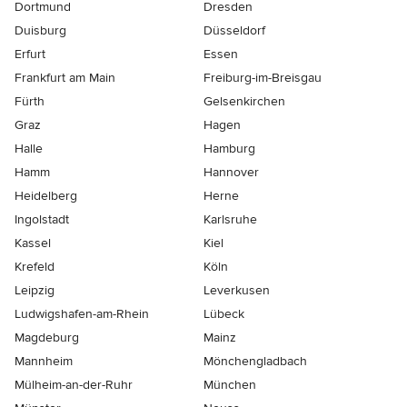
Dortmund
Dresden
Duisburg
Düsseldorf
Erfurt
Essen
Frankfurt am Main
Freiburg-im-Breisgau
Fürth
Gelsenkirchen
Graz
Hagen
Halle
Hamburg
Hamm
Hannover
Heidelberg
Herne
Ingolstadt
Karlsruhe
Kassel
Kiel
Krefeld
Köln
Leipzig
Leverkusen
Ludwigshafen-am-Rhein
Lübeck
Magdeburg
Mainz
Mannheim
Mönchen­gladbach
Mülheim-an-der-Ruhr
München