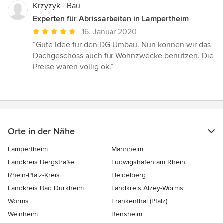
Krzyzyk - Bau
Experten für Abrissarbeiten in Lampertheim
Durchschnittliche
16. Januar 2020
Bewertung:
“Gute Idee für den DG-Umbau. Nun können wir das
5
Dachgeschoss auch für Wohnzwecke benützen. Die
von
Preise waren völlig ok.”
5
Sternen
Orte in der Nähe
Lampertheim
Mannheim
Landkreis Bergstraße
Ludwigshafen am Rhein
Rhein-Pfalz-Kreis
Heidelberg
Landkreis Bad Dürkheim
Landkreis Alzey-Worms
Worms
Frankenthal (Pfalz)
Weinheim
Bensheim