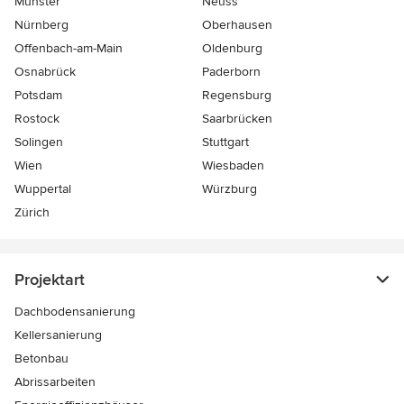
Münster
Neuss
Nürnberg
Oberhausen
Offenbach-am-Main
Oldenburg
Osnabrück
Paderborn
Potsdam
Regensburg
Rostock
Saarbrücken
Solingen
Stuttgart
Wien
Wiesbaden
Wuppertal
Würzburg
Zürich
Projektart
Dachbodensanierung
Kellersanierung
Betonbau
Abrissarbeiten