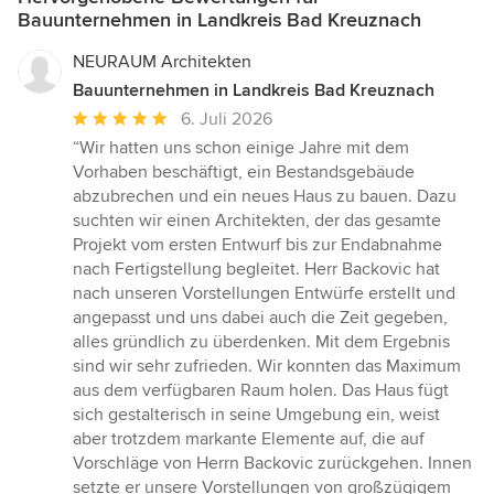
Bauunternehmen in Landkreis Bad Kreuznach
NEURAUM Architekten
Bauunternehmen in Landkreis Bad Kreuznach
Durchschnittliche
6. Juli 2026
Bewertung:
“Wir hatten uns schon einige Jahre mit dem
5
Vorhaben beschäftigt, ein Bestandsgebäude
von
abzubrechen und ein neues Haus zu bauen. Dazu
5
suchten wir einen Architekten, der das gesamte
Sternen
Projekt vom ersten Entwurf bis zur Endabnahme
nach Fertigstellung begleitet. Herr Backovic hat
nach unseren Vorstellungen Entwürfe erstellt und
angepasst und uns dabei auch die Zeit gegeben,
alles gründlich zu überdenken. Mit dem Ergebnis
sind wir sehr zufrieden. Wir konnten das Maximum
aus dem verfügbaren Raum holen. Das Haus fügt
sich gestalterisch in seine Umgebung ein, weist
aber trotzdem markante Elemente auf, die auf
Vorschläge von Herrn Backovic zurückgehen. Innen
setzte er unsere Vorstellungen von großzügigem