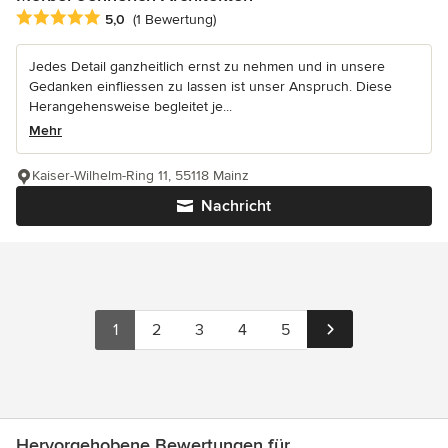
Durchschnittliche Bewertung: 5 von 5 Sternen
5,0
(1 Bewertung)
Jedes Detail ganzheitlich ernst zu nehmen und in unsere
Gedanken einfliessen zu lassen ist unser Anspruch. Diese
Herangehensweise begleitet je...
Mehr
Kaiser-Wilhelm-Ring 11, 55118 Mainz
Nachricht
1
2
3
4
5
Hervorgehobene Bewertungen für