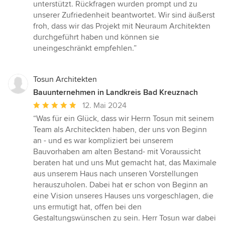
unterstützt. Rückfragen wurden prompt und zu
unserer Zufriedenheit beantwortet. Wir sind äußerst
froh, dass wir das Projekt mit Neuraum Architekten
durchgeführt haben und können sie
uneingeschränkt empfehlen.”
Tosun Architekten
Bauunternehmen in Landkreis Bad Kreuznach
Durchschnittliche
12. Mai 2024
Bewertung:
“Was für ein Glück, dass wir Herrn Tosun mit seinem
5
Team als Architeckten haben, der uns von Beginn
von
an - und es war kompliziert bei unserem
5
Bauvorhaben am alten Bestand- mit Voraussicht
Sternen
beraten hat und uns Mut gemacht hat, das Maximale
aus unserem Haus nach unseren Vorstellungen
herauszuholen. Dabei hat er schon von Beginn an
eine Vision unseres Hauses uns vorgeschlagen, die
uns ermutigt hat, offen bei den
Gestaltungswünschen zu sein. Herr Tosun war dabei