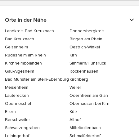
Orte in der Nähe
Landkreis Bad Kreuznach
Donnersbergkreis
Bad Kreuznach
Bingen am Rhein
Geisenheim
Oestrich-Winkel
Rüdesheim am Rhein
Kirn
Kirchheimbolanden
Simmern/Hunsrück
Gau-Algesheim
Rockenhausen
Bad Münster am Stein-Ebernburg
Kirchberg
Meisenheim
Weiler
Lauterecken
Odernheim am Glan
Obermoschel
Oberhausen bei Kirn
Ellern
Külz
Berschweiler
Althof
Schwarzengraben
Mittelbollenbach
Leiningerhof
Schmalfelderhof