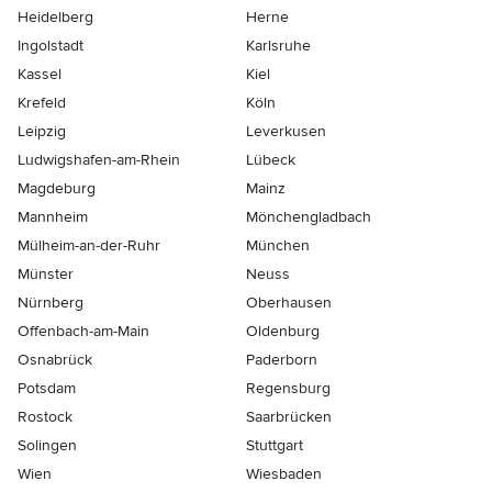
Heidelberg
Herne
Ingolstadt
Karlsruhe
Kassel
Kiel
Krefeld
Köln
Leipzig
Leverkusen
Ludwigshafen-am-Rhein
Lübeck
Magdeburg
Mainz
Mannheim
Mönchen­gladbach
Mülheim-an-der-Ruhr
München
Münster
Neuss
Nürnberg
Oberhausen
Offenbach-am-Main
Oldenburg
Osnabrück
Paderborn
Potsdam
Regensburg
Rostock
Saarbrücken
Solingen
Stuttgart
Wien
Wiesbaden