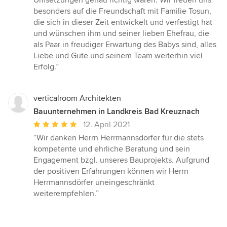
besonders auf die Freundschaft mit Familie Tosun,
die sich in dieser Zeit entwickelt und verfestigt hat
und wünschen ihm und seiner lieben Ehefrau, die
als Paar in freudiger Erwartung des Babys sind, alles
Liebe und Gute und seinem Team weiterhin viel
Erfolg.”
verticalroom Architekten
Bauunternehmen in Landkreis Bad Kreuznach
Durchschnittliche
12. April 2021
Bewertung:
“Wir danken Herrn Herrmannsdörfer für die stets
5
kompetente und ehrliche Beratung und sein
von
Engagement bzgl. unseres Bauprojekts. Aufgrund
5
der positiven Erfahrungen können wir Herrn
Sternen
Herrmannsdörfer uneingeschränkt
weiterempfehlen.”