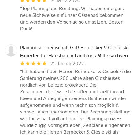
Durchschnittliche
19. März 2024
Bewertung:
“Top Planung und Beratung. Wir haben eine ganz
5
neue Sichtweise auf unser Gästebad bekommen
von
und werden den Vorschlag so umsetzen. Besten
5
Dank!”
Sternen
Planungsgemeinschaft GbR Bernecker & Ciesielski
Experten für Hausbau in Landkreis Mittelsachsen
Durchschnittliche
21. Januar 2022
Bewertung:
“Ich habe mit den Herren Bernecker & Ciesielski die
5
Sanierung meines 200 Jahre alten Gutshauses
von
nördlich von Leipzig projektiert. Die
5
Zusammenarbeit war stets offen und zielführend.
Sternen
Ideen und Anregungen seitens Bauherren wurden
aufgenommen und wenn technisch möglich &
sinnvoll auch übernommen. Die Rechnungsstellung
war fair & nachvollziehbar. Der Planungsprozess
wurde zügig vorangetrieben, Zeitpläne eingehalten.
Ich kann die Herren Bernecker & Ciesielski als