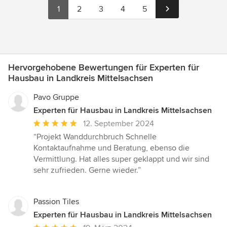
1
2
3
4
5
Hervorgehobene Bewertungen für Experten für
Hausbau in Landkreis Mittelsachsen
Pavo Gruppe
Experten für Hausbau in Landkreis Mittelsachsen
Durchschnittliche
12. September 2024
Bewertung:
“Projekt Wanddurchbruch Schnelle
5
Kontaktaufnahme und Beratung, ebenso die
von
Vermittlung. Hat alles super geklappt und wir sind
5
sehr zufrieden. Gerne wieder.”
Sternen
Passion Tiles
Experten für Hausbau in Landkreis Mittelsachsen