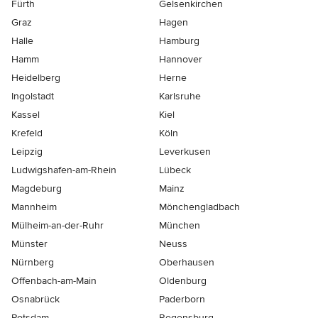
Fürth
Gelsenkirchen
Graz
Hagen
Halle
Hamburg
Hamm
Hannover
Heidelberg
Herne
Ingolstadt
Karlsruhe
Kassel
Kiel
Krefeld
Köln
Leipzig
Leverkusen
Ludwigshafen-am-Rhein
Lübeck
Magdeburg
Mainz
Mannheim
Mönchen­gladbach
Mülheim-an-der-Ruhr
München
Münster
Neuss
Nürnberg
Oberhausen
Offenbach-am-Main
Oldenburg
Osnabrück
Paderborn
Potsdam
Regensburg