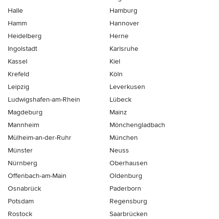
Halle
Hamburg
Hamm
Hannover
Heidelberg
Herne
Ingolstadt
Karlsruhe
Kassel
Kiel
Krefeld
Köln
Leipzig
Leverkusen
Ludwigshafen-am-Rhein
Lübeck
Magdeburg
Mainz
Mannheim
Mönchen­gladbach
Mülheim-an-der-Ruhr
München
Münster
Neuss
Nürnberg
Oberhausen
Offenbach-am-Main
Oldenburg
Osnabrück
Paderborn
Potsdam
Regensburg
Rostock
Saarbrücken