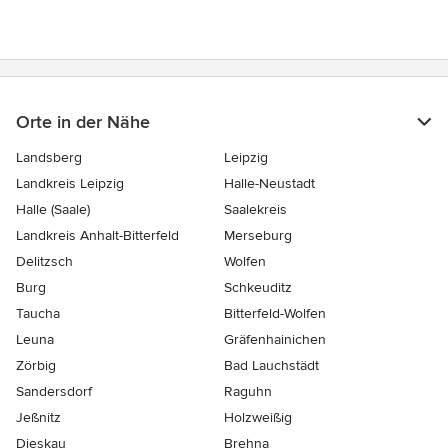
Orte in der Nähe
Landsberg
Leipzig
Landkreis Leipzig
Halle-Neustadt
Halle (Saale)
Saalekreis
Landkreis Anhalt-Bitterfeld
Merseburg
Delitzsch
Wolfen
Burg
Schkeuditz
Taucha
Bitterfeld-Wolfen
Leuna
Gräfenhainichen
Zörbig
Bad Lauchstädt
Sandersdorf
Raguhn
Jeßnitz
Holzweißig
Dieskau
Brehna