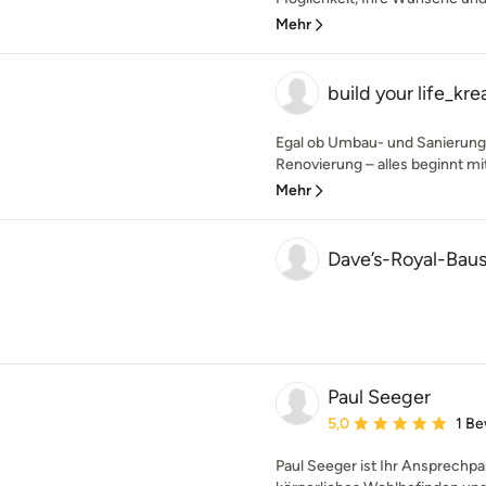
Mehr
build your life_kr
Egal ob Umbau- und Sanierun
Renovierung – alles beginnt mit 
Mehr
Dave’s-Royal-Baus
Paul Seeger
Durchschnittliche Bewe
5,0
1 B
Paul Seeger ist Ihr Ansprechpa