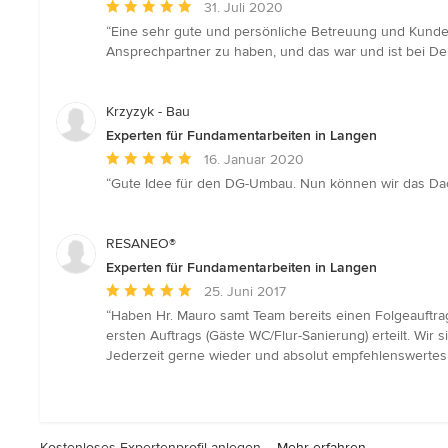
Durchschnittliche
31. Juli 2020
Bewertung:
“Eine sehr gute und persönliche Betreuung und Kundens
5
Ansprechpartner zu haben, und das war und ist bei Der 
von
5
Sternen
Krzyzyk - Bau
Experten für Fundamentarbeiten in Langen
Durchschnittliche
16. Januar 2020
Bewertung:
“Gute Idee für den DG-Umbau. Nun können wir das Dac
5
von
5
RESANEO®
Sternen
Experten für Fundamentarbeiten in Langen
Durchschnittliche
25. Juni 2017
Bewertung:
“Haben Hr. Mauro samt Team bereits einen Folgeauftr
5
ersten Auftrags (Gäste WC/Flur-Sanierung) erteilt. Wi
von
Jederzeit gerne wieder und absolut empfehlenswertes
5
Sternen
Kostenloses Expertenprofil anlegen –
Mehr erfahren