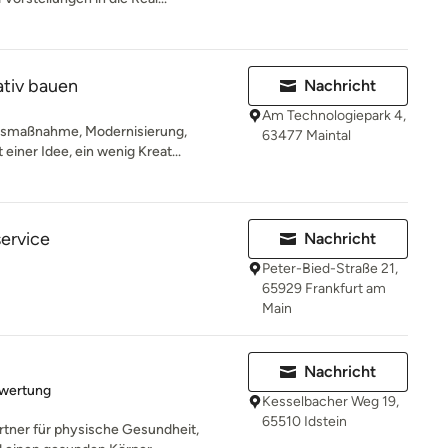
eativ bauen
Nachricht
Am Technologiepark 4,
gsmaßnahme, Modernisierung,
63477 Maintal
einer Idee, ein wenig Kreat...
ervice
Nachricht
Peter-Bied-Straße 21,
65929 Frankfurt am
Main
Nachricht
rtung: 5 von 5 Sternen
ewertung
Kesselbacher Weg 19,
65510 Idstein
rtner für physische Gesundheit,