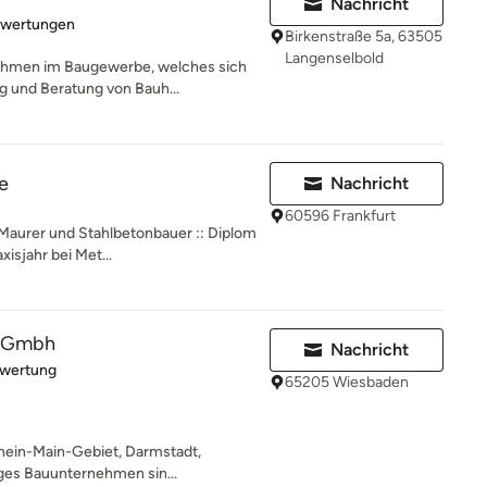
Nachricht
rtung: 5 von 5 Sternen
ewertungen
Birkenstraße 5a, 63505
Langenselbold
ehmen im Baugewerbe, welches sich
g und Beratung von Bauh...
e
Nachricht
60596 Frankfurt
 Maurer und Stahlbetonbauer :: Diplom
isjahr bei Met...
s Gmbh
Nachricht
rtung: 4 von 5 Sternen
ewertung
65205 Wiesbaden
hein-Main-Gebiet, Darmstadt,
iges Bauunternehmen sin...