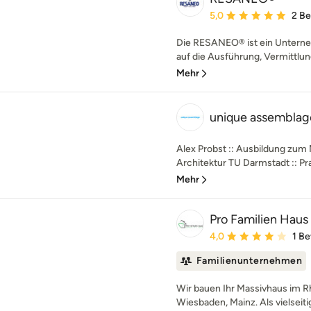
Durchschnittliche Bewe
5,0
2 B
Die RESANEO® ist ein Untern
auf die Ausführung, Vermittlun
Mehr
unique assemblag
Alex Probst :: Ausbildung zum
Architektur TU Darmstadt :: Prax
Mehr
Pro Familien Hau
Durchschnittliche Bewe
4,0
1 B
Familienunternehmen
Wir bauen Ihr Massivhaus im R
Wiesbaden, Mainz. Als vielseit