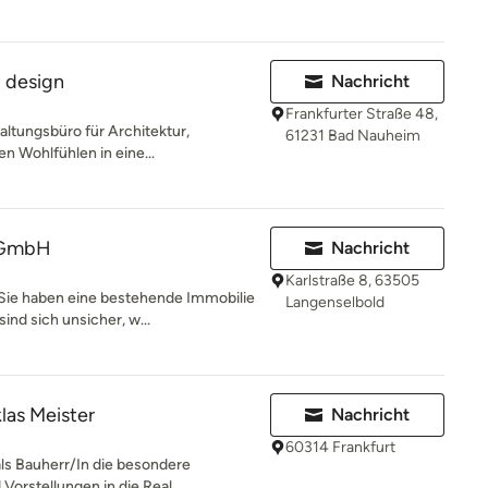
d design
Nachricht
Frankfurter Straße 48,
altungsbüro für Architektur,
61231 Bad Nauheim
n Wohlfühlen in eine...
 GmbH
Nachricht
Karlstraße 8, 63505
Sie haben eine bestehende Immobilie
Langenselbold
ind sich unsicher, w...
klas Meister
Nachricht
60314 Frankfurt
als Bauherr/In die besondere
orstellungen in die Real...