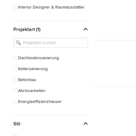
Interior Designer & Raumausstatter
Küchenplanung
Projektart (1)
Landschaftsarchitekten
Armaturen & Sanitärbedarf
Beleuchtung
Dachbodensanierung
Einbauschränke
Kellersanierung
Alle anzeigen
Betonbau
Abrissarbeiten
Energieeffizienzhäuser
Fundamentarbeiten
Stil
Garagenbau
Nachhaltiges Bauen