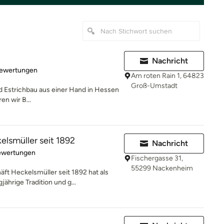
Nachricht
rtung: 4.9 von 5 Sternen
Bewertungen
Am roten Rain 1, 64823
Groß-Umstadt
 Estrichbau aus einer Hand in Hessen
en wir B...
lsmüller seit 1892
Nachricht
rtung: 4.8 von 5 Sternen
ewertungen
Fischergasse 31,
55299 Nackenheim
t Heckelsmüller seit 1892 hat als
ährige Tradition und g...