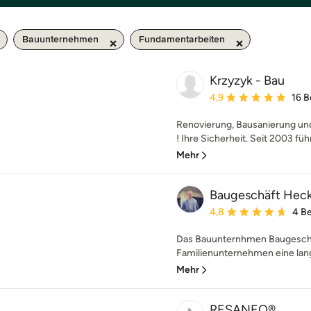
Bauunternehmen
Fundamentarbeiten
Krzyzyk - Bau
Durchschnittliche Bewe
4,9
16 
Renovierung, Bausanierung und
! Ihre Sicherheit. Seit 2003 führ
Mehr
Baugeschäft Hecke
Durchschnittliche Bewe
4,8
4 B
Das Bauunternhmen Baugeschäf
Familienunternehmen eine langj
Mehr
RESANEO®