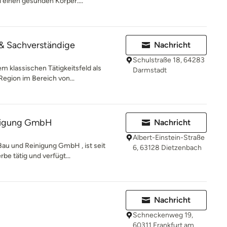
 einen gesunden Körper....
& Sachverständige
Nachricht
Schulstraße 18, 64283
m klassischen Tätigkeitsfeld als
Darmstadt
Region im Bereich von...
inigung GmbH
Nachricht
Albert-Einstein-Straße
Bau und Reinigung GmbH , ist seit
6, 63128 Dietzenbach
be tätig und verfügt...
Nachricht
Schneckenweg 19,
60311 Frankfurt am