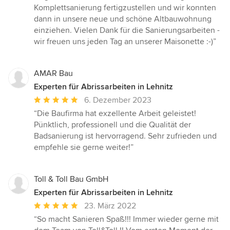
Komplettsanierung fertigzustellen und wir konnten
dann in unsere neue und schöne Altbauwohnung
einziehen. Vielen Dank für die Sanierungsarbeiten -
wir freuen uns jeden Tag an unserer Maisonette :-)”
AMAR Bau
Experten für Abrissarbeiten in Lehnitz
Durchschnittliche
6. Dezember 2023
Bewertung:
“Die Baufirma hat exzellente Arbeit geleistet!
5
Pünktlich, professionell und die Qualität der
von
Badsanierung ist hervorragend. Sehr zufrieden und
5
empfehle sie gerne weiter!”
Sternen
Toll & Toll Bau GmbH
Experten für Abrissarbeiten in Lehnitz
Durchschnittliche
23. März 2022
Bewertung:
“So macht Sanieren Spaß!!! Immer wieder gerne mit
5