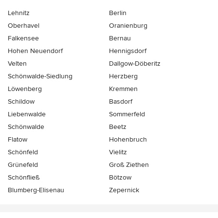
Lehnitz
Berlin
Oberhavel
Oranienburg
Falkensee
Bernau
Hohen Neuendorf
Hennigsdorf
Velten
Dallgow-Döberitz
Schönwalde-Siedlung
Herzberg
Löwenberg
Kremmen
Schildow
Basdorf
Liebenwalde
Sommerfeld
Schönwalde
Beetz
Flatow
Hohenbruch
Schönfeld
Vielitz
Grünefeld
Groß Ziethen
Schönfließ
Bötzow
Blumberg-Elisenau
Zepernick