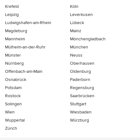
Krefeld
Köln
Leipzig
Leverkusen
Ludwigshafen-am-Rhein
Lübeck
Magdeburg
Mainz
Mannheim
Mönchen­gladbach
Mülheim-an-der-Ruhr
München
Münster
Neuss
Nürnberg
Oberhausen
Offenbach-am-Main
Oldenburg
Osnabrück
Paderborn
Potsdam
Regensburg
Rostock
Saarbrücken
Solingen
Stuttgart
Wien
Wiesbaden
Wuppertal
Würzburg
Zürich