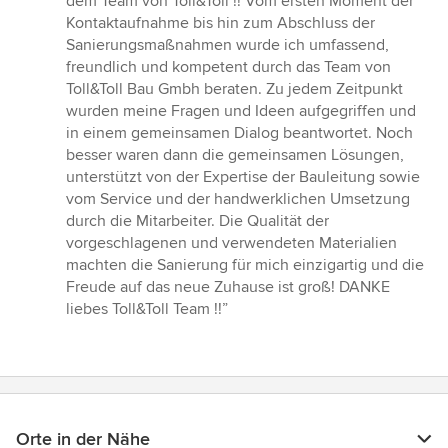
dem Team von Toll&Toll !! Vom ersten Moment der
von
Kontaktaufnahme bis hin zum Abschluss der
5
Sanierungsmaßnahmen wurde ich umfassend,
Sternen
freundlich und kompetent durch das Team von
Toll&Toll Bau Gmbh beraten. Zu jedem Zeitpunkt
wurden meine Fragen und Ideen aufgegriffen und
in einem gemeinsamen Dialog beantwortet. Noch
besser waren dann die gemeinsamen Lösungen,
unterstützt von der Expertise der Bauleitung sowie
vom Service und der handwerklichen Umsetzung
durch die Mitarbeiter. Die Qualität der
vorgeschlagenen und verwendeten Materialien
machten die Sanierung für mich einzigartig und die
Freude auf das neue Zuhause ist groß! DANKE
liebes Toll&Toll Team !!”
Orte in der Nähe