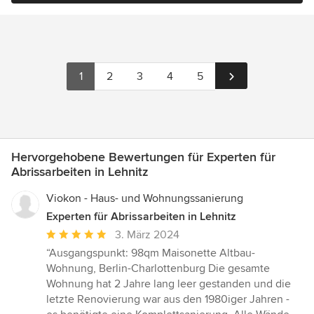
1
2
3
4
5
Hervorgehobene Bewertungen für Experten für
Abrissarbeiten in Lehnitz
Viokon - Haus- und Wohnungssanierung
Experten für Abrissarbeiten in Lehnitz
Durchschnittliche
3. März 2024
Bewertung:
“Ausgangspunkt: 98qm Maisonette Altbau-
5
Wohnung, Berlin-Charlottenburg Die gesamte
von
Wohnung hat 2 Jahre lang leer gestanden und die
5
letzte Renovierung war aus den 1980iger Jahren -
Sternen