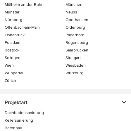
Mülheim-an-der-Ruhr
München
Münster
Neuss
Nürnberg
Oberhausen
Offenbach-am-Main
Oldenburg
Osnabrück
Paderborn
Potsdam
Regensburg
Rostock
Saarbrücken
Solingen
Stuttgart
Wien
Wiesbaden
Wuppertal
Würzburg
Zürich
Projektart
Dachbodensanierung
Kellersanierung
Betonbau