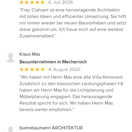
Durchschnittliche
6. Juli 2026
Bewertung:
“Frau Clahsen ist eine hervorragende Architektin
5
mit tollen Ideen und effizienter Umsetzung. Sie hilft
von
mir immer wieder bei neuen Bauvorhaben und setzt
5
diese gekonnt um. Ich freue mich auf eine weitere
Sternen
Zusammenarbeit.”
Klaus Mäs
Bauunternehmen in Mechernich
Durchschnittliche
4. August 2020
Bewertung:
“Wir haben mit Herrn Mäs eine alte Villa Renoviert.
5
Zusätzlich zu den klassischen Leistungsphasen 1-8
von
haben wir Herrn Mäs für die Lichtplanung und
5
Möbelplanung engagiert. Das herausragende
Sternen
Resultat spricht für sich. Wir haben Herrn Mäs
bereits weiter empfohlen.”
buerobaumann ARCHITEKTUR