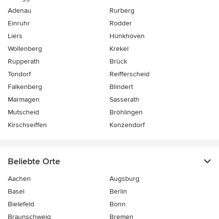
Adenau
Rurberg
Einruhr
Rodder
Liers
Hünkhoven
Wollenberg
Krekel
Rupperath
Brück
Tondorf
Reifferscheid
Falkenberg
Blindert
Marmagen
Sasserath
Mutscheid
Bröhlingen
Kirschseiffen
Konzendorf
Beliebte Orte
Aachen
Augsburg
Basel
Berlin
Bielefeld
Bonn
Braunschweig
Bremen