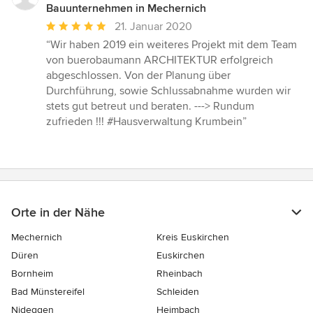
Bauunternehmen in Mechernich
Durchschnittliche
21. Januar 2020
Bewertung:
“Wir haben 2019 ein weiteres Projekt mit dem Team
5
von buerobaumann ARCHITEKTUR erfolgreich
von
abgeschlossen. Von der Planung über
5
Durchführung, sowie Schlussabnahme wurden wir
Sternen
stets gut betreut und beraten. ---> Rundum
zufrieden !!! #Hausverwaltung Krumbein”
Orte in der Nähe
Mechernich
Kreis Euskirchen
Düren
Euskirchen
Bornheim
Rheinbach
Bad Münstereifel
Schleiden
Nideggen
Heimbach