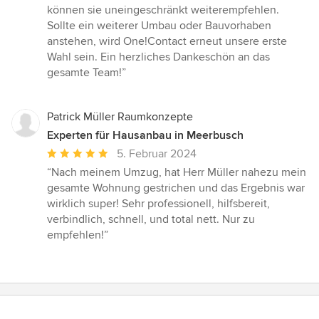
können sie uneingeschränkt weiterempfehlen.
Sollte ein weiterer Umbau oder Bauvorhaben
anstehen, wird One!Contact erneut unsere erste
Wahl sein. Ein herzliches Dankeschön an das
gesamte Team!”
Patrick Müller Raumkonzepte
Experten für Hausanbau in Meerbusch
Durchschnittliche
5. Februar 2024
Bewertung:
“Nach meinem Umzug, hat Herr Müller nahezu mein
5
gesamte Wohnung gestrichen und das Ergebnis war
von
wirklich super! Sehr professionell, hilfsbereit,
5
verbindlich, schnell, und total nett. Nur zu
Sternen
empfehlen!”