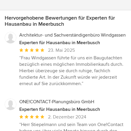
Hervorgehobene Bewertungen für Experten für
Hausanbau in Meerbusch
Architektur- und Sachverständigenbüro Windgassen
Experten für Hausanbau in Meerbusch
Durchschnittliche
23. Mai 2025
Bewertung:
“Frau Windgassen führte für uns ein Baugutachten
5
bezüglich eines möglichen Immobilienkaufs durch.
von
Hierbei überzeuge sie durch ruhige, fachlich
5
fundierte Art. In der Zukunft würde wir jederzeit
Sternen
erneut auf Sie zurückkommen.”
ONE!CONTACT-Planungsbüro GmbH
Experten für Hausanbau in Meerbusch
Durchschnittliche
2. Dezember 2024
Bewertung:
“Herr Stiepelmann und sein Team von One!Contact
5