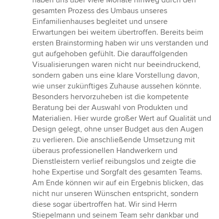
haben uns über viele Monate hinweg durch den
von
gesamten Prozess des Umbaus unseres
5
Einfamilienhauses begleitet und unsere
Sternen
Erwartungen bei weitem übertroffen. Bereits beim
ersten Brainstorming haben wir uns verstanden und
gut aufgehoben gefühlt. Die darauffolgenden
Visualisierungen waren nicht nur beeindruckend,
sondern gaben uns eine klare Vorstellung davon,
wie unser zukünftiges Zuhause aussehen könnte.
Besonders hervorzuheben ist die kompetente
Beratung bei der Auswahl von Produkten und
Materialien. Hier wurde großer Wert auf Qualität und
Design gelegt, ohne unser Budget aus den Augen
zu verlieren. Die anschließende Umsetzung mit
überaus professionellen Handwerkern und
Dienstleistern verlief reibungslos und zeigte die
hohe Expertise und Sorgfalt des gesamten Teams.
Am Ende können wir auf ein Ergebnis blicken, das
nicht nur unseren Wünschen entspricht, sondern
diese sogar übertroffen hat. Wir sind Herrn
Stiepelmann und seinem Team sehr dankbar und