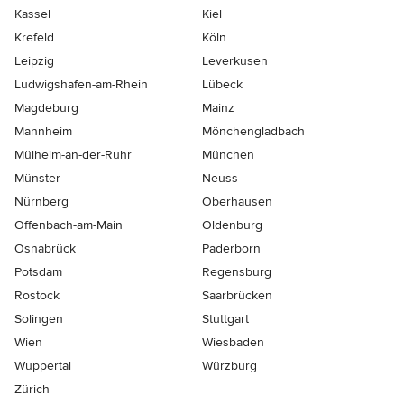
Kassel
Kiel
Krefeld
Köln
Leipzig
Leverkusen
Ludwigshafen-am-Rhein
Lübeck
Magdeburg
Mainz
Mannheim
Mönchen­gladbach
Mülheim-an-der-Ruhr
München
Münster
Neuss
Nürnberg
Oberhausen
Offenbach-am-Main
Oldenburg
Osnabrück
Paderborn
Potsdam
Regensburg
Rostock
Saarbrücken
Solingen
Stuttgart
Wien
Wiesbaden
Wuppertal
Würzburg
Zürich