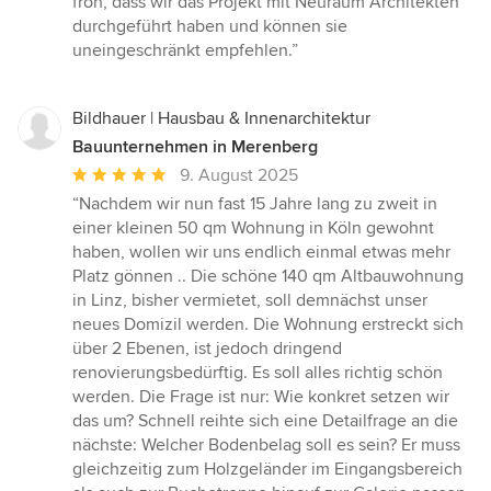
froh, dass wir das Projekt mit Neuraum Architekten
durchgeführt haben und können sie
uneingeschränkt empfehlen.”
Bildhauer | Hausbau & Innenarchitektur
Bauunternehmen in Merenberg
Durchschnittliche
9. August 2025
Bewertung:
“Nachdem wir nun fast 15 Jahre lang zu zweit in
5
einer kleinen 50 qm Wohnung in Köln gewohnt
von
haben, wollen wir uns endlich einmal etwas mehr
5
Platz gönnen .. Die schöne 140 qm Altbauwohnung
Sternen
in Linz, bisher vermietet, soll demnächst unser
neues Domizil werden. Die Wohnung erstreckt sich
über 2 Ebenen, ist jedoch dringend
renovierungsbedürftig. Es soll alles richtig schön
werden. Die Frage ist nur: Wie konkret setzen wir
das um? Schnell reihte sich eine Detailfrage an die
nächste: Welcher Bodenbelag soll es sein? Er muss
gleichzeitig zum Holzgeländer im Eingangsbereich