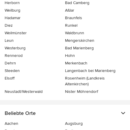
Herborn
Bad Camberg
Weilburg
Aßlar
Hadamar
Braunfels
Diez
Runkel
Weilmünster
Waldbrunn
Leun
Mengerskirchen
Westerburg
Bad Marienberg
Rennerod
Hohn
Dehrn
Merkenbach
Steeden
Langenbach bei Marienberg
Elsoff
Rosenheim (Landkreis
Altenkirchen)
Neustadt/Westerwald
Nister Möhrendorf
Beliebte Orte
Aachen
Augsburg