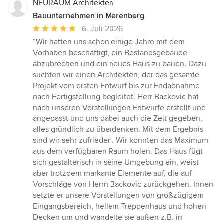
NEURAUM Architekten
Bauunternehmen in Merenberg
Durchschnittliche
6. Juli 2026
Bewertung:
“Wir hatten uns schon einige Jahre mit dem
5
Vorhaben beschäftigt, ein Bestandsgebäude
von
abzubrechen und ein neues Haus zu bauen. Dazu
5
suchten wir einen Architekten, der das gesamte
Sternen
Projekt vom ersten Entwurf bis zur Endabnahme
nach Fertigstellung begleitet. Herr Backovic hat
nach unseren Vorstellungen Entwürfe erstellt und
angepasst und uns dabei auch die Zeit gegeben,
alles gründlich zu überdenken. Mit dem Ergebnis
sind wir sehr zufrieden. Wir konnten das Maximum
aus dem verfügbaren Raum holen. Das Haus fügt
sich gestalterisch in seine Umgebung ein, weist
aber trotzdem markante Elemente auf, die auf
Vorschläge von Herrn Backovic zurückgehen. Innen
setzte er unsere Vorstellungen von großzügigem
Eingangsbereich, hellem Treppenhaus und hohen
Decken um und wandelte sie außen z.B. in