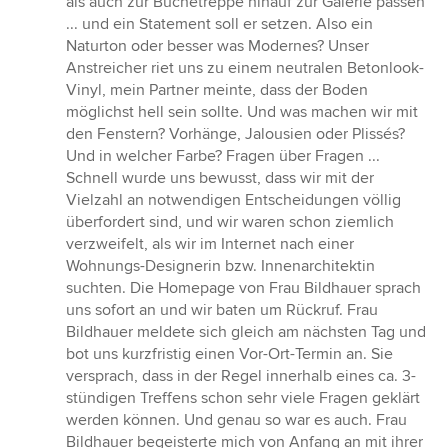
als auch zur Buchetreppe hinauf zur Galerie passen
... und ein Statement soll er setzen. Also ein
Naturton oder besser was Modernes? Unser
Anstreicher riet uns zu einem neutralen Betonlook-
Vinyl, mein Partner meinte, dass der Boden
möglichst hell sein sollte. Und was machen wir mit
den Fenstern? Vorhänge, Jalousien oder Plissés?
Und in welcher Farbe? Fragen über Fragen ...
Schnell wurde uns bewusst, dass wir mit der
Vielzahl an notwendigen Entscheidungen völlig
überfordert sind, und wir waren schon ziemlich
verzweifelt, als wir im Internet nach einer
Wohnungs-Designerin bzw. Innenarchitektin
suchten. Die Homepage von Frau Bildhauer sprach
uns sofort an und wir baten um Rückruf. Frau
Bildhauer meldete sich gleich am nächsten Tag und
bot uns kurzfristig einen Vor-Ort-Termin an. Sie
versprach, dass in der Regel innerhalb eines ca. 3-
stündigen Treffens schon sehr viele Fragen geklärt
werden können. Und genau so war es auch. Frau
Bildhauer begeisterte mich von Anfang an mit ihrer