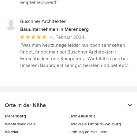
empfehlenswert!”
Buschner Architekten
Bauunternehmen in Merenberg
Durchschnittliche
4. Februar 2024
Bewertung:
“Was man heutzutage leider nur noch sehr selten
5
findet, findet man bei Buschner Architekten :
von
Erreichbarkeit und Kompetenz. Wir fühlten uns bei
5
unserem Bauprojekt sehr gut beraten und betreut.”
Sternen
Orte in der Nähe
Merenberg
Lahn-Dill-Kreis
Westerwaldkreis
Landkreis Limburg-Weilburg
Wetzlar
Limburg an der Lahn