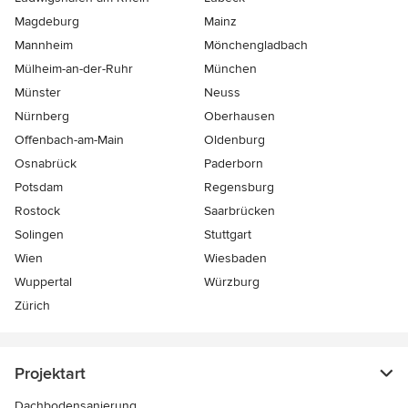
Magdeburg
Mainz
Mannheim
Mönchen­gladbach
Mülheim-an-der-Ruhr
München
Münster
Neuss
Nürnberg
Oberhausen
Offenbach-am-Main
Oldenburg
Osnabrück
Paderborn
Potsdam
Regensburg
Rostock
Saarbrücken
Solingen
Stuttgart
Wien
Wiesbaden
Wuppertal
Würzburg
Zürich
Projektart
Dachbodensanierung