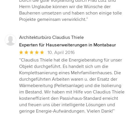
Durch die gute Vorplanung durch Frau Lutz und
Sternen
Herrn Unglaube können wir die Wünsche der
Bauherren umsetzen und haben schon einige tolle
Projekte gemeinsam verwirklicht.”
Architekturbüro Claudius Thiele
Experten für Hauserweiterungen in Montabaur
Durchschnittliche
10. April 2016
Bewertung:
“Claudius Thiele hat die Energieberatung für unser
5
Objekt durchgeführt. Es handelt sich um die
von
Komplettsanierung eines Mehrfamilienhauses. Die
5
durchgeführten Arbeiten waren u. der Ersatz der
Sternen
Wärmebereitung (Pelletsanlage) und die Isolierung
im Bestand. Wir haben mit Hilfe von Claudius Thiele
kosteneffizient den Passivhaus-Standard erreicht
und freuen uns über intelligente Lösungen und
geringe Energie-Aufwändungen. Vielen Dank!”