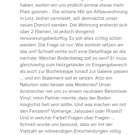
von
haben, wollen wir uns endlich einmal etwas mehr
5
Platz gönnen .. Die schöne 140 qm Altbauwohnung
Sternen
in Linz, bisher vermietet, soll demnächst unser
neues Domizil werden. Die Wohnung erstreckt sich
über 2 Ebenen, ist jedoch dringend
renovierungsbedürftig. Es soll alles richtig schön
werden. Die Frage ist nur: Wie konkret setzen wir
das um? Schnell reihte sich eine Detailfrage an die
nächste: Welcher Bodenbelag soll es sein? Er muss
gleichzeitig zum Holzgeländer im Eingangsbereich
als auch zur Buchetreppe hinauf zur Galerie passen
... und ein Statement soll er setzen. Also ein
Naturton oder besser was Modernes? Unser
Anstreicher riet uns zu einem neutralen Betonlook-
Vinyl, mein Partner meinte, dass der Boden
möglichst hell sein sollte. Und was machen wir mit
den Fenstern? Vorhänge, Jalousien oder Plissés?
Und in welcher Farbe? Fragen über Fragen ...
Schnell wurde uns bewusst, dass wir mit der
Vielzahl an notwendigen Entscheidungen völlig