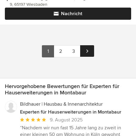
9, 65197 Wiesbaden
Nachricht
1
2
3
Hervorgehobene Bewertungen für Experten für
Hauserweiterungen in Montabaur
Bildhauer | Hausbau & Innenarchitektur
Experten für Hauserweiterungen in Montabaur
Durchschnittliche
9. August 2025
Bewertung:
“Nachdem wir nun fast 15 Jahre lang zu zweit in
5
einer kleinen 50 qm Wohnung in Köln gewohnt