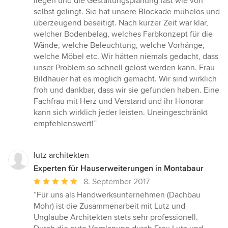
liegen und die Gestaltungsplanung fast wie von
selbst gelingt. Sie hat unsere Blockade mühelos und
überzeugend beseitigt. Nach kurzer Zeit war klar,
welcher Bodenbelag, welches Farbkonzept für die
Wände, welche Beleuchtung, welche Vorhänge,
welche Möbel etc. Wir hätten niemals gedacht, dass
unser Problem so schnell gelöst werden kann. Frau
Bildhauer hat es möglich gemacht. Wir sind wirklich
froh und dankbar, dass wir sie gefunden haben. Eine
Fachfrau mit Herz und Verstand und ihr Honorar
kann sich wirklich jeder leisten. Uneingeschränkt
empfehlenswert!”
lutz architekten
Experten für Hauserweiterungen in Montabaur
Durchschnittliche
8. September 2017
Bewertung:
“Für uns als Handwerksunternehmen (Dachbau
5
Mohr) ist die Zusammenarbeit mit Lutz und
von
Unglaube Architekten stets sehr professionell.
5