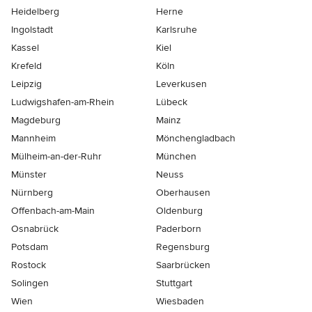
Heidelberg
Herne
Ingolstadt
Karlsruhe
Kassel
Kiel
Krefeld
Köln
Leipzig
Leverkusen
Ludwigshafen-am-Rhein
Lübeck
Magdeburg
Mainz
Mannheim
Mönchen­gladbach
Mülheim-an-der-Ruhr
München
Münster
Neuss
Nürnberg
Oberhausen
Offenbach-am-Main
Oldenburg
Osnabrück
Paderborn
Potsdam
Regensburg
Rostock
Saarbrücken
Solingen
Stuttgart
Wien
Wiesbaden