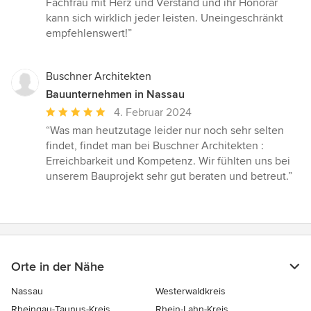
Fachfrau mit Herz und Verstand und ihr Honorar
kann sich wirklich jeder leisten. Uneingeschränkt
empfehlenswert!”
Buschner Architekten
Bauunternehmen in Nassau
Durchschnittliche
4. Februar 2024
Bewertung:
“Was man heutzutage leider nur noch sehr selten
5
findet, findet man bei Buschner Architekten :
von
Erreichbarkeit und Kompetenz. Wir fühlten uns bei
5
unserem Bauprojekt sehr gut beraten und betreut.”
Sternen
Orte in der Nähe
Nassau
Westerwaldkreis
Rheingau-Taunus-Kreis
Rhein-Lahn-Kreis