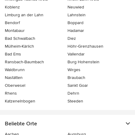
Koblenz
Neuwied
Limburg an der Lahn
Lahnstein
Bendorf
Boppard
Montabaur
Hadamar
Bad Schwalbach
Diez
Mülheim-Kärlich
Höhr-Grenzhausen
Bad Ems
Vallendar
Ransbach-Baumbach
Burg Hohenstein
Waldbrunn
Wirges
Nastätten
Braubach
Oberwesel
Sankt Goar
Rhens
Dehrn
Katzenelnbogen
Steeden
Beliebte Orte
Aachen
Augsburg