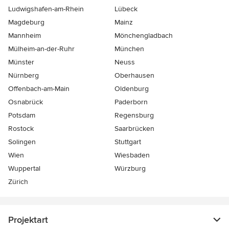
Ludwigshafen-am-Rhein
Lübeck
Magdeburg
Mainz
Mannheim
Mönchen­gladbach
Mülheim-an-der-Ruhr
München
Münster
Neuss
Nürnberg
Oberhausen
Offenbach-am-Main
Oldenburg
Osnabrück
Paderborn
Potsdam
Regensburg
Rostock
Saarbrücken
Solingen
Stuttgart
Wien
Wiesbaden
Wuppertal
Würzburg
Zürich
Projektart