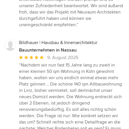
unserer Zufriedenheit beantwortet. Wir sind äußerst
froh, dass wir das Projekt mit Neuraum Architekten
durchgeführt haben und können sie
uneingeschränkt empfehlen.”
Bildhauer | Hausbau & Innenarchitektur
Bauunternehmen in Nassau
Durchschnittliche
9. August 2025
Bewertung:
“Nachdem wir nun fast 15 Jahre lang zu zweit in
5
einer kleinen 50 qm Wohnung in Köln gewohnt
von
haben, wollen wir uns endlich einmal etwas mehr
5
Platz gönnen .. Die schöne 140 qm Altbauwohnung
Sternen
in Linz, bisher vermietet, soll demnächst unser
neues Domizil werden. Die Wohnung erstreckt sich
über 2 Ebenen, ist jedoch dringend
renovierungsbedürftig. Es soll alles richtig schön
werden. Die Frage ist nur: Wie konkret setzen wir
das um? Schnell reihte sich eine Detailfrage an die
nächste: Welcher Bodenbelag soll es sein? Er muss