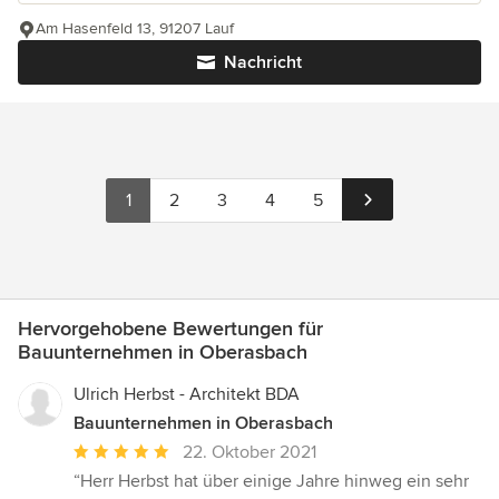
Am Hasenfeld 13, 91207 Lauf
Nachricht
1
2
3
4
5
Hervorgehobene Bewertungen für
Bauunternehmen in Oberasbach
Ulrich Herbst - Architekt BDA
Bauunternehmen in Oberasbach
Durchschnittliche
22. Oktober 2021
Bewertung:
“Herr Herbst hat über einige Jahre hinweg ein sehr