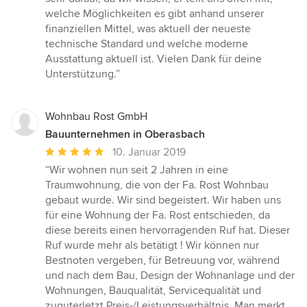
welche Möglichkeiten es gibt anhand unserer
finanziellen Mittel, was aktuell der neueste
technische Standard und welche moderne
Ausstattung aktuell ist. Vielen Dank für deine
Unterstützung.”
Wohnbau Rost GmbH
Bauunternehmen in Oberasbach
Durchschnittliche
10. Januar 2019
Bewertung:
“Wir wohnen nun seit 2 Jahren in eine
5
Traumwohnung, die von der Fa. Rost Wohnbau
von
gebaut wurde. Wir sind begeistert. Wir haben uns
5
für eine Wohnung der Fa. Rost entschieden, da
Sternen
diese bereits einen hervorragenden Ruf hat. Dieser
Ruf wurde mehr als betätigt ! Wir können nur
Bestnoten vergeben, für Betreuung vor, während
und nach dem Bau, Design der Wohnanlage und der
Wohnungen, Bauqualität, Servicequalität und
zuguterletzt Preis-/Leistungsverhältnis. Man merkt