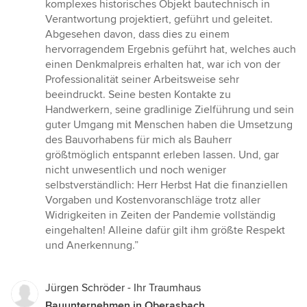
5
komplexes historisches Objekt bautechnisch in
von
Verantwortung projektiert, geführt und geleitet.
5
Abgesehen davon, dass dies zu einem
Sternen
hervorragendem Ergebnis geführt hat, welches auch
einen Denkmalpreis erhalten hat, war ich von der
Professionalität seiner Arbeitsweise sehr
beeindruckt. Seine besten Kontakte zu
Handwerkern, seine gradlinige Zielführung und sein
guter Umgang mit Menschen haben die Umsetzung
des Bauvorhabens für mich als Bauherr
größtmöglich entspannt erleben lassen. Und, gar
nicht unwesentlich und noch weniger
selbstverständlich: Herr Herbst Hat die finanziellen
Vorgaben und Kostenvoranschläge trotz aller
Widrigkeiten in Zeiten der Pandemie vollständig
eingehalten! Alleine dafür gilt ihm größte Respekt
und Anerkennung.”
Jürgen Schröder - Ihr Traumhaus
Bauunternehmen in Oberasbach