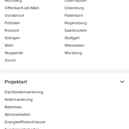
Nürnberg
Oberhausen
Offenbach-am-Main
Oldenburg
Osnabrück
Paderborn
Potsdam
Regensburg
Rostock
Saarbrücken
Solingen
Stuttgart
Wien
Wiesbaden
Wuppertal
Würzburg
Zürich
Projektart
Dachbodensanierung
Kellersanierung
Betonbau
Abrissarbeiten
Energieeffizienzhäuser