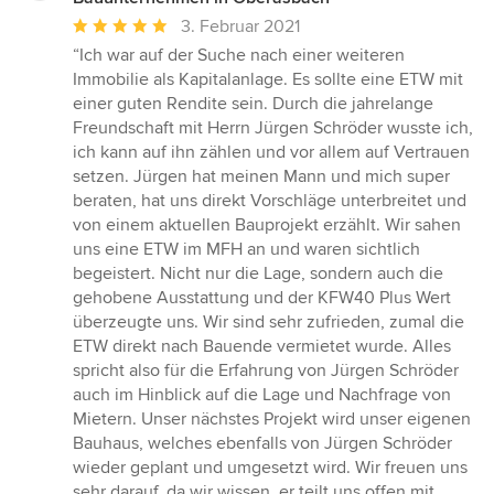
Durchschnittliche
3. Februar 2021
Bewertung:
“Ich war auf der Suche nach einer weiteren
5
Immobilie als Kapitalanlage. Es sollte eine ETW mit
von
einer guten Rendite sein. Durch die jahrelange
5
Freundschaft mit Herrn Jürgen Schröder wusste ich,
Sternen
ich kann auf ihn zählen und vor allem auf Vertrauen
setzen. Jürgen hat meinen Mann und mich super
beraten, hat uns direkt Vorschläge unterbreitet und
von einem aktuellen Bauprojekt erzählt. Wir sahen
uns eine ETW im MFH an und waren sichtlich
begeistert. Nicht nur die Lage, sondern auch die
gehobene Ausstattung und der KFW40 Plus Wert
überzeugte uns. Wir sind sehr zufrieden, zumal die
ETW direkt nach Bauende vermietet wurde. Alles
spricht also für die Erfahrung von Jürgen Schröder
auch im Hinblick auf die Lage und Nachfrage von
Mietern. Unser nächstes Projekt wird unser eigenen
Bauhaus, welches ebenfalls von Jürgen Schröder
wieder geplant und umgesetzt wird. Wir freuen uns
sehr darauf, da wir wissen, er teilt uns offen mit,