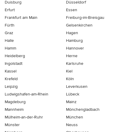
Duisburg
Düsseldorf
Erfurt
Essen
Frankfurt am Main
Freiburg-im-Breisgau
Fürth
Gelsenkirchen
Graz
Hagen
Halle
Hamburg
Hamm
Hannover
Heidelberg
Herne
Ingolstadt
Karlsruhe
Kassel
Kiel
Krefeld
Köln
Leipzig
Leverkusen
Ludwigshafen-am-Rhein
Lübeck
Magdeburg
Mainz
Mannheim
Mönchen­gladbach
Mülheim-an-der-Ruhr
München
Münster
Neuss