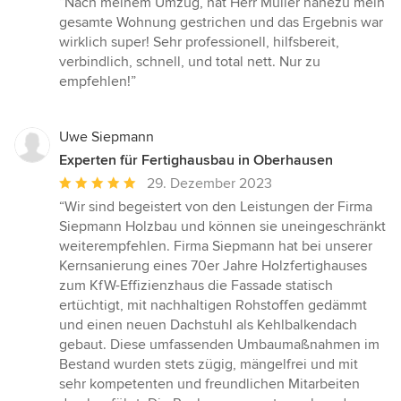
“Nach meinem Umzug, hat Herr Müller nahezu mein
5
gesamte Wohnung gestrichen und das Ergebnis war
von
wirklich super! Sehr professionell, hilfsbereit,
5
verbindlich, schnell, und total nett. Nur zu
Sternen
empfehlen!”
Uwe Siepmann
Experten für Fertighausbau in Oberhausen
Durchschnittliche
29. Dezember 2023
Bewertung:
“Wir sind begeistert von den Leistungen der Firma
5
Siepmann Holzbau und können sie uneingeschränkt
von
weiterempfehlen. Firma Siepmann hat bei unserer
5
Kernsanierung eines 70er Jahre Holzfertighauses
Sternen
zum KfW-Effizienzhaus die Fassade statisch
ertüchtigt, mit nachhaltigen Rohstoffen gedämmt
und einen neuen Dachstuhl als Kehlbalkendach
gebaut. Diese umfassenden Umbaumaßnahmen im
Bestand wurden stets zügig, mängelfrei und mit
sehr kompetenten und freundlichen Mitarbeiten