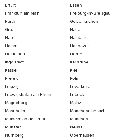
Erfurt
Essen
Frankfurt am Main
Freiburg-im-Breisgau
Fürth
Gelsenkirchen
Graz
Hagen
Halle
Hamburg
Hamm
Hannover
Heidelberg
Herne
Ingolstadt
Karlsruhe
Kassel
Kiel
Krefeld
Köln
Leipzig
Leverkusen
Ludwigshafen-am-Rhein
Lübeck
Magdeburg
Mainz
Mannheim
Mönchen­gladbach
Mülheim-an-der-Ruhr
München
Münster
Neuss
Nürnberg
Oberhausen