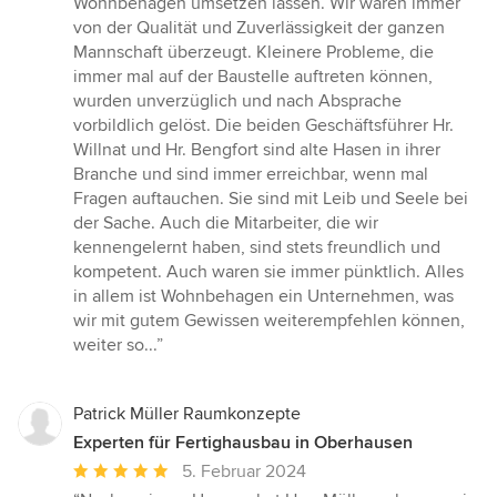
Wohnbehagen umsetzen lassen. Wir waren immer
5
von der Qualität und Zuverlässigkeit der ganzen
Sternen
Mannschaft überzeugt. Kleinere Probleme, die
immer mal auf der Baustelle auftreten können,
wurden unverzüglich und nach Absprache
vorbildlich gelöst. Die beiden Geschäftsführer Hr.
Willnat und Hr. Bengfort sind alte Hasen in ihrer
Branche und sind immer erreichbar, wenn mal
Fragen auftauchen. Sie sind mit Leib und Seele bei
der Sache. Auch die Mitarbeiter, die wir
kennengelernt haben, sind stets freundlich und
kompetent. Auch waren sie immer pünktlich. Alles
in allem ist Wohnbehagen ein Unternehmen, was
wir mit gutem Gewissen weiterempfehlen können,
weiter so...”
Patrick Müller Raumkonzepte
Experten für Fertighausbau in Oberhausen
Durchschnittliche
5. Februar 2024
Bewertung: