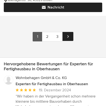
Wiehagenstr. 36, 45329 Essen
Nachricht
1
2
3
Hervorgehobene Bewertungen für Experten für
Fertighausbau in Oberhausen
Wohnbehagen GmbH & Co. KG
Experten für Fertighausbau in Oberhausen
Durchschnittliche
19. Dezember 2024
Bewertung:
“Wir haben in der Vergangenheit schon mehrere
5
kleinere bis mittlere Bauvorhaben durch
von