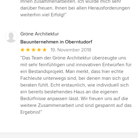
Ihnen zusammenarbeiten. Ich würde mich sehr
darüber freuen. Ihnen bei allen Herausforderungen
weiterhin viel Erfolg!”
Gröne Architektur
Bauunternehmen in Oberntudorf
Durchschnittliche
19. November 2018
Bewertung:
“Das Team der Gröne Architektur überzeugte uns
5
mit sehr feinfühligen und innovativen Entwürfen für
von
ein Bestandsprojekt. Man merkt, dass hier echte
5
Fachleute unterwegs sind, bei denen man sich gut
Sternen
beraten fühlt. Echt erstaunlich, wie individuell sich
ein bereits bestehendes Haus an die eigenen
Bedürfnisse anpassen lässt. Wir freuen uns auf die
weitere Zusammenarbeit und sind gespannt auf das
Ergebnis!”