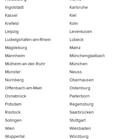
Ingolstadt
Karlsruhe
Kassel
Kiel
Krefeld
Köln
Leipzig
Leverkusen
Ludwigshafen-am-Rhein
Lübeck
Magdeburg
Mainz
Mannheim
Mönchen­gladbach
Mülheim-an-der-Ruhr
München
Münster
Neuss
Nürnberg
Oberhausen
Offenbach-am-Main
Oldenburg
Osnabrück
Paderborn
Potsdam
Regensburg
Rostock
Saarbrücken
Solingen
Stuttgart
Wien
Wiesbaden
Wuppertal
Würzburg