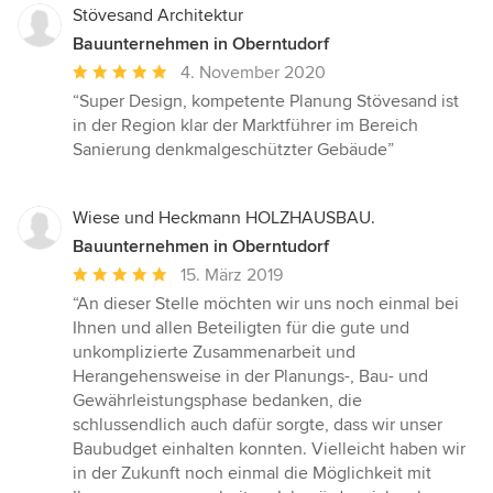
Stövesand Architektur
Bauunternehmen in Oberntudorf
Durchschnittliche
4. November 2020
Bewertung:
“Super Design, kompetente Planung Stövesand ist
5
in der Region klar der Marktführer im Bereich
von
Sanierung denkmalgeschützter Gebäude”
5
Sternen
Wiese und Heckmann HOLZHAUSBAU.
Bauunternehmen in Oberntudorf
Durchschnittliche
15. März 2019
Bewertung:
“An dieser Stelle möchten wir uns noch einmal bei
5
Ihnen und allen Beteiligten für die gute und
von
unkomplizierte Zusammenarbeit und
5
Herangehensweise in der Planungs-, Bau- und
Sternen
Gewährleistungsphase bedanken, die
schlussendlich auch dafür sorgte, dass wir unser
Baubudget einhalten konnten. Vielleicht haben wir
in der Zukunft noch einmal die Möglichkeit mit