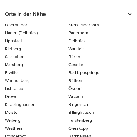
Orte in der Nähe
Oberntudorf
Kreis Paderborn
Hagen (Delbrück)
Paderborn
Lippstadt
Delbrück
Rietberg
Warstein
Salzkotten
Büren
Marsberg
Geseke
Erwitte
Bad Lippspringe
Wünnenberg
Rüthen
Lichtenau
Ösdorf
Drewer
Wrexen
Kneblinghausen
Ringelstein
Meiste
Billinghausen
Weiberg
Fürstenberg
Westheim
Gierskopp
Ettingerhof
Barkhausen