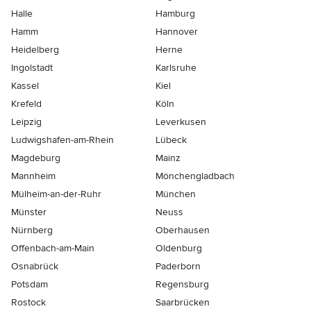
Halle
Hamburg
Hamm
Hannover
Heidelberg
Herne
Ingolstadt
Karlsruhe
Kassel
Kiel
Krefeld
Köln
Leipzig
Leverkusen
Ludwigshafen-am-Rhein
Lübeck
Magdeburg
Mainz
Mannheim
Mönchen­gladbach
Mülheim-an-der-Ruhr
München
Münster
Neuss
Nürnberg
Oberhausen
Offenbach-am-Main
Oldenburg
Osnabrück
Paderborn
Potsdam
Regensburg
Rostock
Saarbrücken