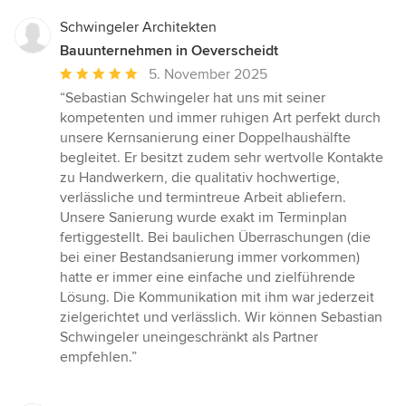
Schwingeler Architekten
Bauunternehmen in Oeverscheidt
Durchschnittliche
5. November 2025
Bewertung:
“Sebastian Schwingeler hat uns mit seiner
5
kompetenten und immer ruhigen Art perfekt durch
von
unsere Kernsanierung einer Doppelhaushälfte
5
begleitet. Er besitzt zudem sehr wertvolle Kontakte
Sternen
zu Handwerkern, die qualitativ hochwertige,
verlässliche und termintreue Arbeit abliefern.
Unsere Sanierung wurde exakt im Terminplan
fertiggestellt. Bei baulichen Überraschungen (die
bei einer Bestandsanierung immer vorkommen)
hatte er immer eine einfache und zielführende
Lösung. Die Kommunikation mit ihm war jederzeit
zielgerichtet und verlässlich. Wir können Sebastian
Schwingeler uneingeschränkt als Partner
empfehlen.”