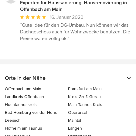
Experten für Haussanierung, Hausrenovierung in
Offenbach am Main
Durchschnittliche
16. Januar 2020
Bewertung:
“Gute Idee für den DG-Umbau. Nun können wir das
5
Dachgeschoss auch für Wohnzwecke benützen. Die
von
Preise waren völlig ok.”
5
Sternen
Orte in der Nähe
Offenbach am Main
Frankfurt am Main
Landkreis Offenbach
Kreis Groß-Gerau
Hochtaunuskreis
Main-Taunus-Kreis
Bad Homburg vor der Höhe
Oberursel
Dreieich
Maintal
Hofheim am Taunus
Langen