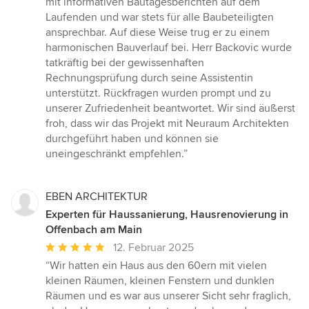
mit informativen Bautagesberichten auf dem
Laufenden und war stets für alle Baubeteiligten
ansprechbar. Auf diese Weise trug er zu einem
harmonischen Bauverlauf bei. Herr Backovic wurde
tatkräftig bei der gewissenhaften
Rechnungsprüfung durch seine Assistentin
unterstützt. Rückfragen wurden prompt und zu
unserer Zufriedenheit beantwortet. Wir sind äußerst
froh, dass wir das Projekt mit Neuraum Architekten
durchgeführt haben und können sie
uneingeschränkt empfehlen.”
EBEN ARCHITEKTUR
Experten für Haussanierung, Hausrenovierung in
Offenbach am Main
Durchschnittliche
12. Februar 2025
Bewertung:
“Wir hatten ein Haus aus den 60ern mit vielen
5
kleinen Räumen, kleinen Fenstern und dunklen
von
Räumen und es war aus unserer Sicht sehr fraglich,
5