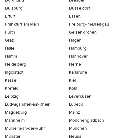
Dortmund
Dresden
Duisburg
Düsseldorf
Erfurt
Essen
Frankfurt am Main
Freiburg-im-Breisgau
Fürth
Gelsenkirchen
Graz
Hagen
Halle
Hamburg
Hamm
Hannover
Heidelberg
Herne
Ingolstadt
Karlsruhe
Kassel
Kiel
Krefeld
Köln
Leipzig
Leverkusen
Ludwigshafen-am-Rhein
Lübeck
Magdeburg
Mainz
Mannheim
Mönchen­gladbach
Mülheim-an-der-Ruhr
München
Münster
Neuss