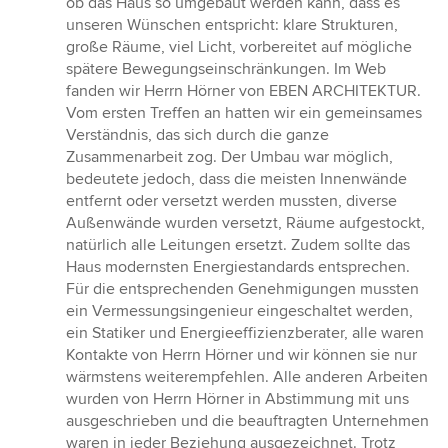
ob das Haus so umgebaut werden kann, dass es
Sternen
unseren Wünschen entspricht: klare Strukturen,
große Räume, viel Licht, vorbereitet auf mögliche
spätere Bewegungseinschränkungen. Im Web
fanden wir Herrn Hörner von EBEN ARCHITEKTUR.
Vom ersten Treffen an hatten wir ein gemeinsames
Verständnis, das sich durch die ganze
Zusammenarbeit zog. Der Umbau war möglich,
bedeutete jedoch, dass die meisten Innenwände
entfernt oder versetzt werden mussten, diverse
Außenwände wurden versetzt, Räume aufgestockt,
natürlich alle Leitungen ersetzt. Zudem sollte das
Haus modernsten Energiestandards entsprechen.
Für die entsprechenden Genehmigungen mussten
ein Vermessungsingenieur eingeschaltet werden,
ein Statiker und Energieeffizienzberater, alle waren
Kontakte von Herrn Hörner und wir können sie nur
wärmstens weiterempfehlen. Alle anderen Arbeiten
wurden von Herrn Hörner in Abstimmung mit uns
ausgeschrieben und die beauftragten Unternehmen
waren in jeder Beziehung ausgezeichnet. Trotz