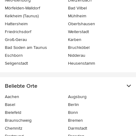
Neu-Isenburg
Dietzenbach
Mörfelden-Walldorf
Bad Vilbel
Kelkheim (Taunus)
Mühlheim
Hattersheim
Obertshausen
Friedrichsdorf
Weiterstadt
Groß-Gerau
Karben
Bad Soden am Taunus
Bruchköbel
Eschborn
Nidderau
Seligenstadt
Heusenstamm
Beliebte Orte
Aachen
Augsburg
Basel
Berlin
Bielefeld
Bonn
Braunschweig
Bremen
Chemnitz
Darmstadt