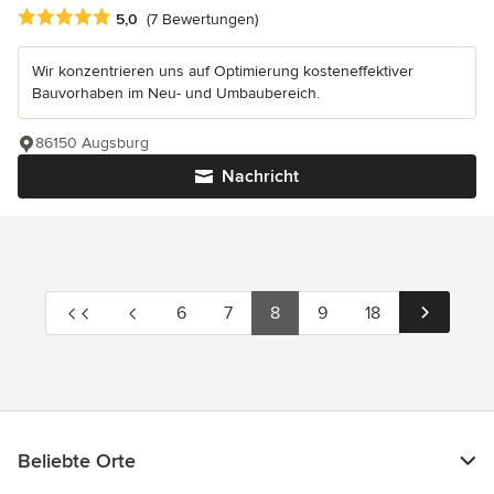
Durchschnittliche Bewertung: 5 von 5 Sternen
5,0
(7 Bewertungen)
Wir konzentrieren uns auf Optimierung kosteneffektiver
Bauvorhaben im Neu- und Umbaubereich.
86150 Augsburg
Nachricht
6
7
8
9
18
Beliebte Orte