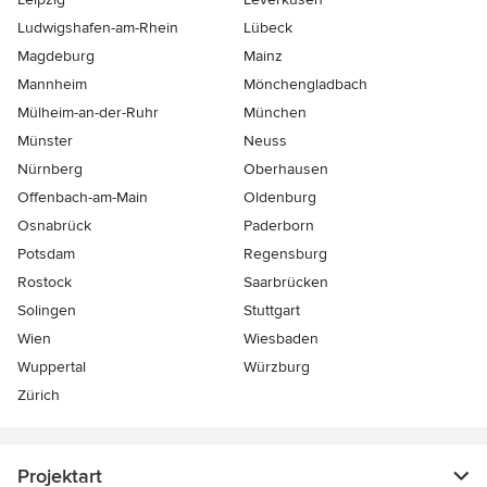
Ludwigshafen-am-Rhein
Lübeck
Magdeburg
Mainz
Mannheim
Mönchen­gladbach
Mülheim-an-der-Ruhr
München
Münster
Neuss
Nürnberg
Oberhausen
Offenbach-am-Main
Oldenburg
Osnabrück
Paderborn
Potsdam
Regensburg
Rostock
Saarbrücken
Solingen
Stuttgart
Wien
Wiesbaden
Wuppertal
Würzburg
Zürich
Projektart