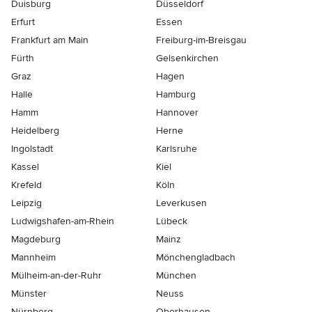
Duisburg
Düsseldorf
Erfurt
Essen
Frankfurt am Main
Freiburg-im-Breisgau
Fürth
Gelsenkirchen
Graz
Hagen
Halle
Hamburg
Hamm
Hannover
Heidelberg
Herne
Ingolstadt
Karlsruhe
Kassel
Kiel
Krefeld
Köln
Leipzig
Leverkusen
Ludwigshafen-am-Rhein
Lübeck
Magdeburg
Mainz
Mannheim
Mönchen­gladbach
Mülheim-an-der-Ruhr
München
Münster
Neuss
Nürnberg
Oberhausen