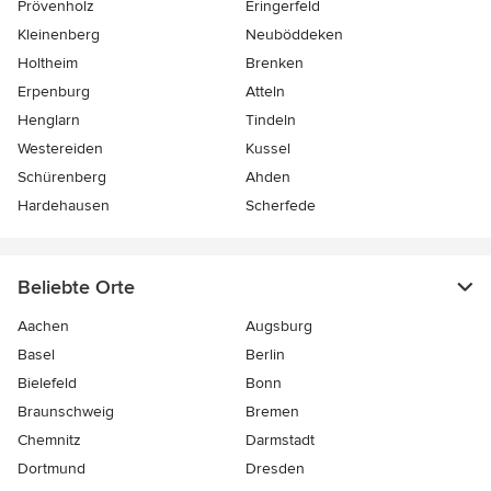
Prövenholz
Eringerfeld
Kleinenberg
Neuböddeken
Holtheim
Brenken
Erpenburg
Atteln
Henglarn
Tindeln
Westereiden
Kussel
Schürenberg
Ahden
Hardehausen
Scherfede
Beliebte Orte
Aachen
Augsburg
Basel
Berlin
Bielefeld
Bonn
Braunschweig
Bremen
Chemnitz
Darmstadt
Dortmund
Dresden