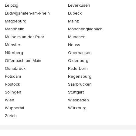
Leipzig
Leverkusen
Ludwigshafen-am-Rhein
Lübeck
Magdeburg
Mainz
Mannheim
Mönchen­gladbach
Mülheim-an-der-Ruhr
München
Münster
Neuss
Nürnberg
Oberhausen
Offenbach-am-Main
Oldenburg
Osnabrück
Paderborn
Potsdam
Regensburg
Rostock
Saarbrücken
Solingen
Stuttgart
Wien
Wiesbaden
Wuppertal
Würzburg
Zürich