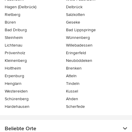
Hagen (Delbrück)
Delbrück
Rietberg
Salzkotten
Büren
Geseke
Bad Driburg
Bad Lippspringe
Steinheim
Wünnenberg
Lichtenau
Willebadessen
Prövenholz
Eringerfeld
Kleinenberg
Neuböddeken
Holtheim
Brenken
Erpenburg
Atteln
Henglarn
Tindeln
Westereiden
Kussel
Schürenberg
Ahden
Hardehausen
Scherfede
Beliebte Orte