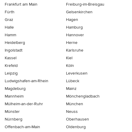
Frankfurt am Main
Freiburg-im-Breisgau
Fürth
Gelsenkirchen
Graz
Hagen
Halle
Hamburg
Hamm
Hannover
Heidelberg
Herne
Ingolstadt
Karlsruhe
Kassel
Kiel
Krefeld
Köln
Leipzig
Leverkusen
Ludwigshafen-am-Rhein
Lübeck
Magdeburg
Mainz
Mannheim
Mönchen­gladbach
Mülheim-an-der-Ruhr
München
Münster
Neuss
Nürnberg
Oberhausen
Offenbach-am-Main
Oldenburg