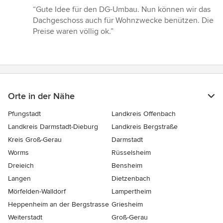
Bewertung:
“Gute Idee für den DG-Umbau. Nun können wir das
5
Dachgeschoss auch für Wohnzwecke benützen. Die
von
Preise waren völlig ok.”
5
Sternen
Orte in der Nähe
Pfungstadt
Landkreis Offenbach
Landkreis Darmstadt-Dieburg
Landkreis Bergstraße
Kreis Groß-Gerau
Darmstadt
Worms
Rüsselsheim
Dreieich
Bensheim
Langen
Dietzenbach
Mörfelden-Walldorf
Lampertheim
Heppenheim an der Bergstrasse
Griesheim
Weiterstadt
Groß-Gerau