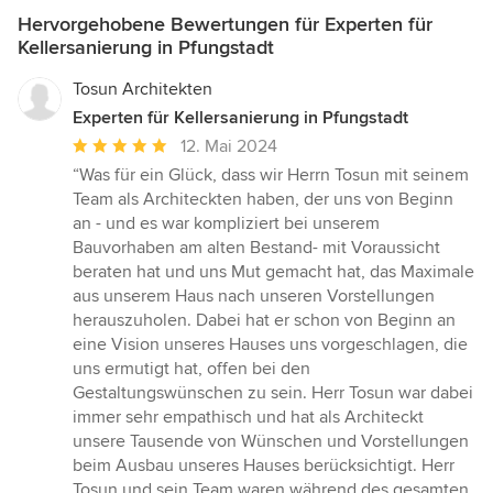
Hervorgehobene Bewertungen für Experten für
Kellersanierung in Pfungstadt
Tosun Architekten
Experten für Kellersanierung in Pfungstadt
Durchschnittliche
12. Mai 2024
Bewertung:
“Was für ein Glück, dass wir Herrn Tosun mit seinem
5
Team als Architeckten haben, der uns von Beginn
von
an - und es war kompliziert bei unserem
5
Bauvorhaben am alten Bestand- mit Voraussicht
Sternen
beraten hat und uns Mut gemacht hat, das Maximale
aus unserem Haus nach unseren Vorstellungen
herauszuholen. Dabei hat er schon von Beginn an
eine Vision unseres Hauses uns vorgeschlagen, die
uns ermutigt hat, offen bei den
Gestaltungswünschen zu sein. Herr Tosun war dabei
immer sehr empathisch und hat als Architeckt
unsere Tausende von Wünschen und Vorstellungen
beim Ausbau unseres Hauses berücksichtigt. Herr
Tosun und sein Team waren während des gesamten