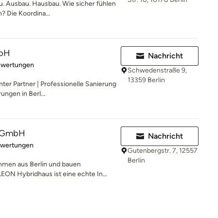
 Ausbau. Hausbau. Wie sicher fühlen
? Die Koordina...
mbH
Nachricht
rtung: 5 von 5 Sternen
ewertungen
Schwedenstraße 9,
13359 Berlin
ter Partner | Professionelle Sanierung
ngen in Berl...
 GmbH
Nachricht
rtung: 5 von 5 Sternen
ewertungen
Gutenbergstr. 7, 12557
Berlin
hmen aus Berlin und bauen
ON Hybridhaus ist eine echte In...