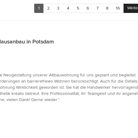
Weite
1
2
3
4
5
6
7
8
16
Hausanbau in Potsdam
e Neugestaltung unserer Altbauwohnung für uns geplant und begleitet. 
erungen an barrierefreies Wohnen berücksichtigt. Auch für die Details
ohnung Wirklichkeit geworden ist. Sie hat die Handwerker hervorragend
Ästhetik kreativ betreut. Ihre Professionalität, ihr Teamgeist und ihr 
ne, vielen Dank! Gerne wieder.”