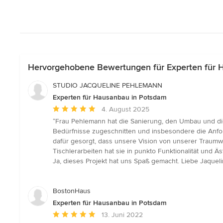
Hervorgehobene Bewertungen für Experten für 
STUDIO JACQUELINE PEHLEMANN
Experten für Hausanbau in Potsdam
Durchschnittliche
4. August 2025
Bewertung:
“Frau Pehlemann hat die Sanierung, den Umbau und di
5
Bedürfnisse zugeschnitten und insbesondere die Anford
von
dafür gesorgt, dass unsere Vision von unserer Traumw
5
Tischlerarbeiten hat sie in punkto Funktionalität und 
Sternen
Ja, dieses Projekt hat uns Spaß gemacht. Liebe Jaqueli
BostonHaus
Experten für Hausanbau in Potsdam
Durchschnittliche
13. Juni 2022