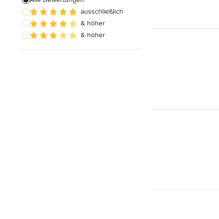
ausschließlich
Hausanbau
& höher
Hauserweiterungen
& höher
Alle anzeigen