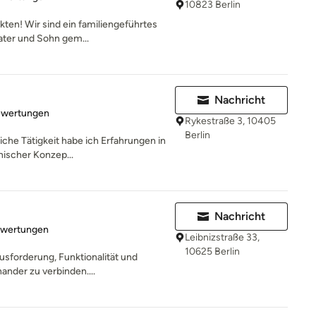
10823 Berlin
ten! Wir sind ein familiengeführtes
Vater und Sohn gem...
Nachricht
rtung: 5 von 5 Sternen
ewertungen
Rykestraße 3, 10405
Berlin
iche Tätigkeit habe ich Erfahrungen in
nischer Konzep...
Nachricht
rtung: 5 von 5 Sternen
ewertungen
Leibnizstraße 33,
10625 Berlin
ausforderung, Funktionalität und
ander zu verbinden....