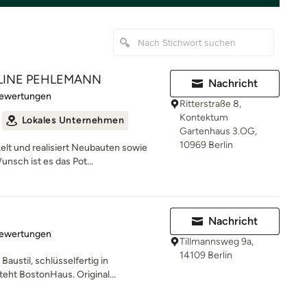
LINE PEHLEMANN
Nachricht
rtung: 5 von 5 Sternen
Bewertungen
Ritterstraße 8,
Kontektum
Lokales Unternehmen
Gartenhaus 3.OG,
10969 Berlin
lt und realisiert Neubauten sowie
nsch ist es das Pot...
Nachricht
rtung: 4.9 von 5 Sternen
Bewertungen
Tillmannsweg 9a,
14109 Berlin
austil, schlüsselfertig in
eht BostonHaus. Original...