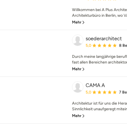
Willkommen bei A Plus Architek
Architekturbüro in Berlin, wo 
Mehr
soederarchitect
Durchschnittliche Bewe
5,0
8 B
Durch meine langjährige berufl
fast allen Bereichen architekto
Mehr
CAMA A
Durchschnittliche Bewe
5,0
7 B
Architektur ist für uns die Her
Sinnlichkeit unaufgeregt mitein
Mehr