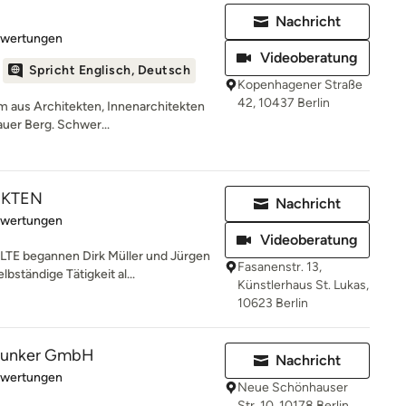
Nachricht
rtung: 5 von 5 Sternen
ewertungen
Videoberatung
Spricht Englisch, Deutsch
Kopenhagener Straße
42, 10437 Berlin
 aus Architekten, Innenarchitekten
auer Berg. Schwer...
EKTEN
Nachricht
rtung: 5 von 5 Sternen
ewertungen
Videoberatung
E begannen Dirk Müller und Jürgen
Fasanenstr. 13,
bständige Tätigkeit al...
Künstlerhaus St. Lukas,
10623 Berlin
 Klunker GmbH
Nachricht
rtung: 5 von 5 Sternen
ewertungen
Neue Schönhauser
Str. 10, 10178 Berlin