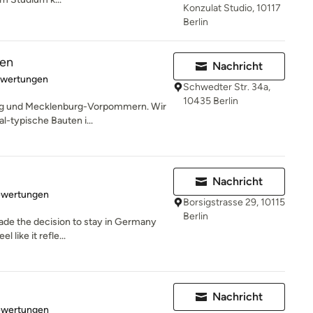
Konzulat Studio, 10117
Berlin
ten
Nachricht
rtung: 5 von 5 Sternen
ewertungen
Schwedter Str. 34a,
10435 Berlin
burg und Mecklenburg-Vorpommern. Wir
l-typische Bauten i...
Nachricht
rtung: 5 von 5 Sternen
ewertungen
Borsigstrasse 29, 10115
Berlin
ade the decision to stay in Germany
 like it refle...
Nachricht
rtung: 5 von 5 Sternen
ewertungen