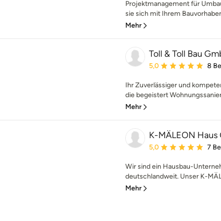
Projektmanagement für Umbau.
sie sich mit Ihrem Bauvorhaben
Mehr
Toll & Toll Bau G
Durchschnittliche Bewe
5,0
8 B
Ihr Zuverlässiger und kompeten
die begeistert Wohnungssanieru
Mehr
K-MÄLEON Haus
Durchschnittliche Bewe
5,0
7 B
Wir sind ein Hausbau-Unterne
deutschlandweit. Unser K-MÄLE
Mehr