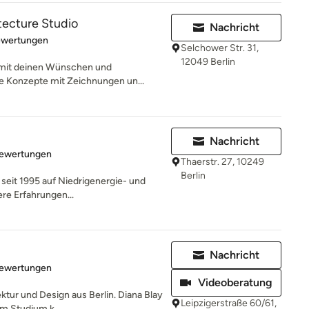
tecture Studio
Nachricht
rtung: 5 von 5 Sternen
ewertungen
Selchower Str. 31,
12049 Berlin
t mit deinen Wünschen und
re Konzepte mit Zeichnungen un...
Nachricht
rtung: 4.7 von 5 Sternen
Bewertungen
Thaerstr. 27, 10249
Berlin
t seit 1995 auf Niedrigenergie- und
ere Erfahrungen...
Nachricht
rtung: 5 von 5 Sternen
Bewertungen
Videoberatung
ktur und Design aus Berlin. Diana Blay
Leipzigerstraße 60/61,
m Studium k...