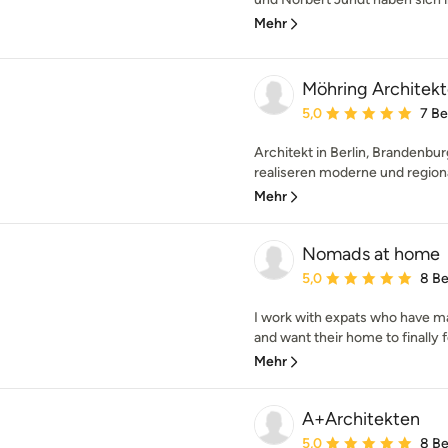
Mehr
Möhring Architek
Durchschnittliche Bewe
5,0
7 B
Architekt in Berlin, Branden
realiseren moderne und regiona
Mehr
Nomads at home
Durchschnittliche Bewe
5,0
8 B
I work with expats who have m
and want their home to finally feel
Mehr
A+Architekten
Durchschnittliche Bewe
5,0
8 B