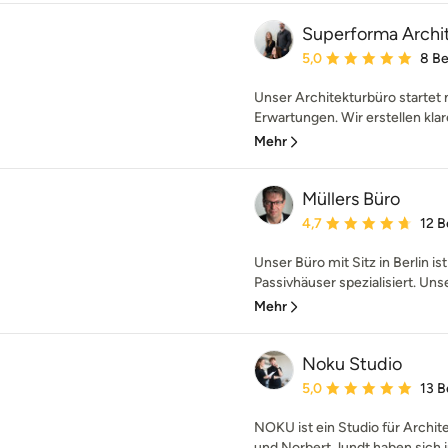
Superforma Archi
Durchschnittliche Bewe
5,0
8 B
Unser Architekturbüro starte
Erwartungen. Wir erstellen kla
Mehr
Müllers Büro
Durchschnittliche Bewe
4,7
12 
Unser Büro mit Sitz in Berlin is
Passivhäuser spezialisiert. Uns
Mehr
Noku Studio
Durchschnittliche Bewe
5,0
13 
NOKU ist ein Studio für Archite
und Norbert Jundt haben sich i