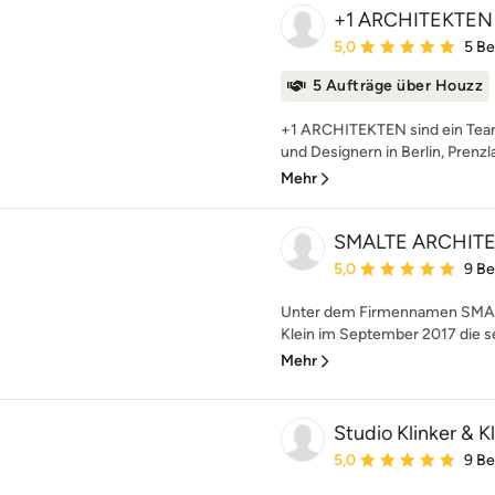
+1 ARCHITEKTEN
Durchschnittliche Bewe
5,0
5 B
5 Aufträge über Houzz
+1 ARCHITEKTEN sind ein Team
und Designern in Berlin, Prenzl
Mehr
SMALTE ARCHIT
Durchschnittliche Bewe
5,0
9 B
Unter dem Firmennamen SMALT
Klein im September 2017 die sel
Mehr
Studio Klinker &
Durchschnittliche Bewe
5,0
9 B