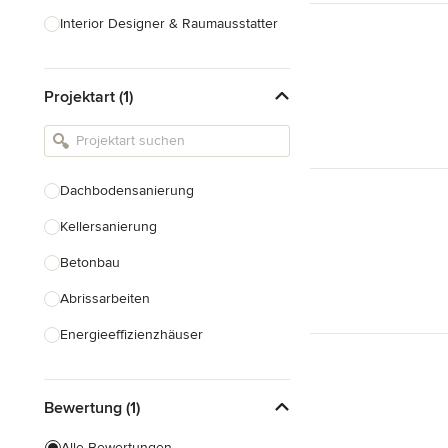
Interior Designer & Raumausstatter
Küchenplanung
Projektart (1)
Landschaftsarchitekten
Armaturen & Sanitärbedarf
Beleuchtung
Dachbodensanierung
Einbauschränke
Kellersanierung
Alle anzeigen
Betonbau
Abrissarbeiten
Energieeffizienzhäuser
Fundamentarbeiten
Bewertung (1)
Garagenbau
Nachhaltiges Bauen
Alle Bewertungen