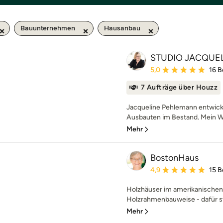
Bauunternehmen
Hausanbau
STUDIO JACQUE
Durchschnittliche Bewe
5,0
16 
7 Aufträge über Houzz
Jacqueline Pehlemann entwicke
Ausbauten im Bestand. Mein Wu
Mehr
BostonHaus
Durchschnittliche Bewe
4,9
15 
Holzhäuser im amerikanischen B
Holzrahmenbauweise - dafür st
Mehr