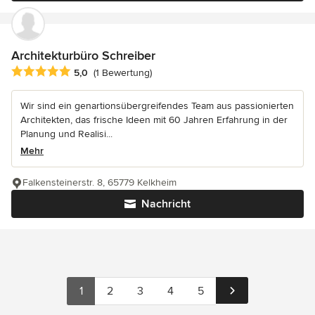
Architekturbüro Schreiber
Durchschnittliche Bewertung: 5 von 5 Sternen
5,0
(1 Bewertung)
Wir sind ein genartionsübergreifendes Team aus passionierten
Architekten, das frische Ideen mit 60 Jahren Erfahrung in der
Planung und Realisi...
Mehr
Falkensteinerstr. 8, 65779 Kelkheim
Nachricht
1
2
3
4
5