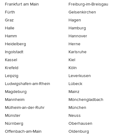
Frankfurt am Main
Freiburg-im-Breisgau
Fürth
Gelsenkirchen
Graz
Hagen
Halle
Hamburg
Hamm
Hannover
Heidelberg
Herne
Ingolstadt
Karlsruhe
Kassel
Kiel
Krefeld
Köln
Leipzig
Leverkusen
Ludwigshafen-am-Rhein
Lübeck
Magdeburg
Mainz
Mannheim
Mönchen­gladbach
Mülheim-an-der-Ruhr
München
Münster
Neuss
Nürnberg
Oberhausen
Offenbach-am-Main
Oldenburg