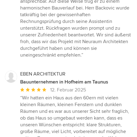
ansprechbar. Auf diese Weise trug er zu einem
harmonischen Bauverlauf bei. Herr Backovic wurde
tatkräftig bei der gewissenhaften
Rechnungsprüfung durch seine Assistentin
unterstützt. Rückfragen wurden prompt und zu
unserer Zufriedenheit beantwortet. Wir sind äußerst
froh, dass wir das Projekt mit Neuraum Architekten
durchgeführt haben und können sie
uneingeschränkt empfehlen.”
EBEN ARCHITEKTUR
Bauunternehmen in Hofheim am Taunus
Durchschnittliche
12. Februar 2025
Bewertung:
“Wir hatten ein Haus aus den 60ern mit vielen
5
kleinen Räumen, kleinen Fenstern und dunklen
von
Räumen und es war aus unserer Sicht sehr fraglich,
5
ob das Haus so umgebaut werden kann, dass es
Sternen
unseren Wünschen entspricht: klare Strukturen,
große Räume, viel Licht, vorbereitet auf mögliche