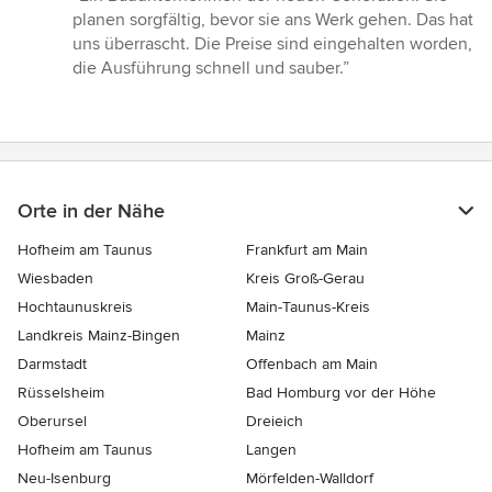
5
planen sorgfältig, bevor sie ans Werk gehen. Das hat
von
uns überrascht. Die Preise sind eingehalten worden,
5
die Ausführung schnell und sauber.”
Sternen
Orte in der Nähe
Hofheim am Taunus
Frankfurt am Main
Wiesbaden
Kreis Groß-Gerau
Hochtaunuskreis
Main-Taunus-Kreis
Landkreis Mainz-Bingen
Mainz
Darmstadt
Offenbach am Main
Rüsselsheim
Bad Homburg vor der Höhe
Oberursel
Dreieich
Hofheim am Taunus
Langen
Neu-Isenburg
Mörfelden-Walldorf