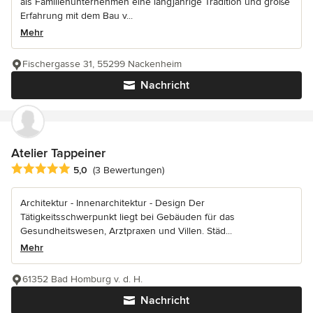
als Familienunternehmen eine langjährige Tradition und große
Erfahrung mit dem Bau v...
Mehr
Fischergasse 31, 55299 Nackenheim
Nachricht
Atelier Tappeiner
Durchschnittliche Bewertung: 5 von 5 Sternen
5,0
(3 Bewertungen)
Architektur - Innenarchitektur - Design Der
Tätigkeitsschwerpunkt liegt bei Gebäuden für das
Gesundheitswesen, Arztpraxen und Villen. Städ...
Mehr
61352 Bad Homburg v. d. H.
Nachricht