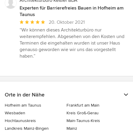
Architekturbüro Keßler BDA
Experten für Barrierefreies Bauen in Hofheim am
Taunus
Durchschnittliche
20. Oktober 2021
Bewertung:
“Wir können dieses Architekturbüro nur
5
weiterempfehlen. Abgesehen von den Kosten und
von
Terminen die eingehalten wurden ist unser Haus
5
genauso geworden wie wir uns das vorgestellt
Sternen
haben.”
Orte in der Nähe
Hofheim am Taunus
Frankfurt am Main
Wiesbaden
Kreis Groß-Gerau
Hochtaunuskreis
Main-Taunus-Kreis
Landkreis Mainz-Bingen
Mainz