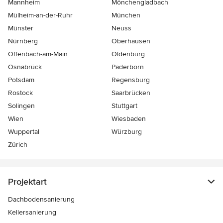
Mannheim
Mönchen­gladbach
Mülheim-an-der-Ruhr
München
Münster
Neuss
Nürnberg
Oberhausen
Offenbach-am-Main
Oldenburg
Osnabrück
Paderborn
Potsdam
Regensburg
Rostock
Saarbrücken
Solingen
Stuttgart
Wien
Wiesbaden
Wuppertal
Würzburg
Zürich
Projektart
Dachbodensanierung
Kellersanierung