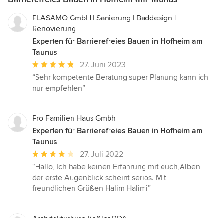
PLASAMO GmbH | Sanierung | Baddesign |
Renovierung
Experten für Barrierefreies Bauen in Hofheim am
Taunus
Durchschnittliche
27. Juni 2023
Bewertung:
“Sehr kompetente Beratung super Planung kann ich
5
nur empfehlen”
von
5
Sternen
Pro Familien Haus Gmbh
Experten für Barrierefreies Bauen in Hofheim am
Taunus
Durchschnittliche
27. Juli 2022
Bewertung:
“Hallo, Ich habe keinen Erfahrung mit euch,Alben
4
der erste Augenblick scheint seriös. Mit
von
freundlichen Grüßen Halim Halimi”
5
Sternen