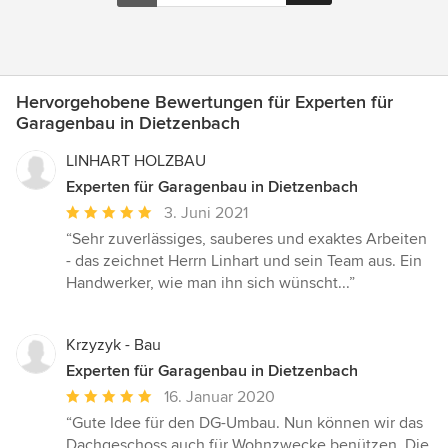
Hervorgehobene Bewertungen für Experten für
Garagenbau in Dietzenbach
LINHART HOLZBAU
Experten für Garagenbau in Dietzenbach
Durchschnittliche
3. Juni 2021
Bewertung:
“Sehr zuverlässiges, sauberes und exaktes Arbeiten
5
- das zeichnet Herrn Linhart und sein Team aus. Ein
von
Handwerker, wie man ihn sich wünscht...”
5
Sternen
Krzyzyk - Bau
Experten für Garagenbau in Dietzenbach
Durchschnittliche
16. Januar 2020
Bewertung:
“Gute Idee für den DG-Umbau. Nun können wir das
5
Dachgeschoss auch für Wohnzwecke benützen. Die