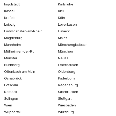
Ingolstadt
Karlsruhe
Kassel
Kiel
Krefeld
Köln
Leipzig
Leverkusen
Ludwigshafen-am-Rhein
Lübeck
Magdeburg
Mainz
Mannheim
Mönchen­gladbach
Mülheim-an-der-Ruhr
München
Münster
Neuss
Nürnberg
Oberhausen
Offenbach-am-Main
Oldenburg
Osnabrück
Paderborn
Potsdam
Regensburg
Rostock
Saarbrücken
Solingen
Stuttgart
Wien
Wiesbaden
Wuppertal
Würzburg