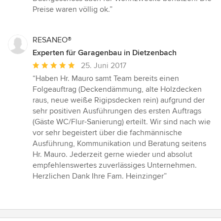
von
Preise waren völlig ok.”
5
Sternen
RESANEO®
Experten für Garagenbau in Dietzenbach
Durchschnittliche
25. Juni 2017
Bewertung:
“Haben Hr. Mauro samt Team bereits einen
5
Folgeauftrag (Deckendämmung, alte Holzdecken
von
raus, neue weiße Rigipsdecken rein) aufgrund der
5
sehr positiven Ausführungen des ersten Auftrags
Sternen
(Gäste WC/Flur-Sanierung) erteilt. Wir sind nach wie
vor sehr begeistert über die fachmännische
Ausführung, Kommunikation und Beratung seitens
Hr. Mauro. Jederzeit gerne wieder und absolut
empfehlenswertes zuverlässiges Unternehmen.
Herzlichen Dank Ihre Fam. Heinzinger”