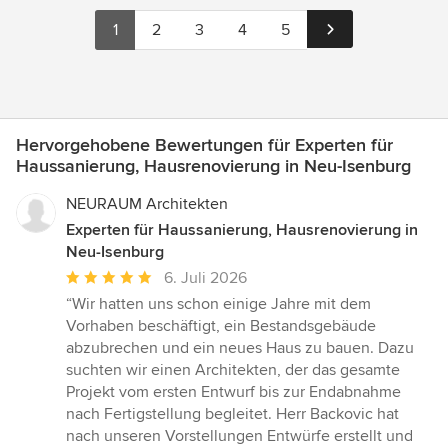
1
2
3
4
5
Hervorgehobene Bewertungen für Experten für
Haussanierung, Hausrenovierung in Neu-Isenburg
NEURAUM Architekten
Experten für Haussanierung, Hausrenovierung in
Neu-Isenburg
Durchschnittliche
6. Juli 2026
Bewertung:
“Wir hatten uns schon einige Jahre mit dem
5
Vorhaben beschäftigt, ein Bestandsgebäude
von
abzubrechen und ein neues Haus zu bauen. Dazu
5
suchten wir einen Architekten, der das gesamte
Sternen
Projekt vom ersten Entwurf bis zur Endabnahme
nach Fertigstellung begleitet. Herr Backovic hat
nach unseren Vorstellungen Entwürfe erstellt und