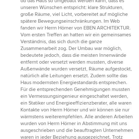
ob das Haus so umgebaut werden kann, dass es
Sternen
unseren Wünschen entspricht: klare Strukturen,
große Räume, viel Licht, vorbereitet auf mögliche
spätere Bewegungseinschränkungen. Im Web
fanden wir Herrn Hörner von EBEN ARCHITEKTUR.
Vom ersten Treffen an hatten wir ein gemeinsames
Verständnis, das sich durch die ganze
Zusammenarbeit zog. Der Umbau war möglich,
bedeutete jedoch, dass die meisten Innenwände
entfernt oder versetzt werden mussten, diverse
Außenwände wurden versetzt, Räume aufgestockt,
natürlich alle Leitungen ersetzt. Zudem sollte das
Haus modernsten Energiestandards entsprechen.
Für die entsprechenden Genehmigungen mussten
ein Vermessungsingenieur eingeschaltet werden,
ein Statiker und Energieeffizienzberater, alle waren
Kontakte von Herrn Hörner und wir können sie nur
wärmstens weiterempfehlen. Alle anderen Arbeiten
wurden von Herrn Hörner in Abstimmung mit uns
ausgeschrieben und die beauftragten Unternehmen
waren in jeder Beziehung ausgezeichnet. Trotz