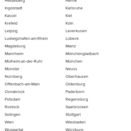
Heidelberg
Herne
Ingolstadt
Karlsruhe
Kassel
Kiel
Krefeld
Köln
Leipzig
Leverkusen
Ludwigshafen-am-Rhein
Lübeck
Magdeburg
Mainz
Mannheim
Mönchen­gladbach
Mülheim-an-der-Ruhr
München
Münster
Neuss
Nürnberg
Oberhausen
Offenbach-am-Main
Oldenburg
Osnabrück
Paderborn
Potsdam
Regensburg
Rostock
Saarbrücken
Solingen
Stuttgart
Wien
Wiesbaden
Wuppertal
Würzburg