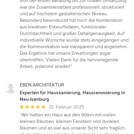
Von der ersten Beratung bis zur finalen Umsetzung
von
war die Zusammenarbeit professionell, strukturiert
5
und auf höchstem gestalterischen Niveau.
Sternen
Besonders beeindruckt hat mich die Kombination
aus kreativen Entwurfsideen, funktionaler
Durchdachtheit und großer Detailgenauigkeit. Auf
individuelle Wünsche wurde stets eingegangen und
die Kommunikation war transparent und angenehm.
Das Ergebnis hat unsere Erwartungen sogar
übertroffen. Vielen Dank für die hervorragende
Arbeit, jederzeit wieder!”
EBEN ARCHITEKTUR
Experten für Haussanierung, Hausrenovierung in
Neu-Isenburg
Durchschnittliche
12. Februar 2025
Bewertung:
“Wir hatten ein Haus aus den 60ern mit vielen
5
kleinen Räumen, kleinen Fenstern und dunklen
von
Räumen und es war aus unserer Sicht sehr fraglich,
5