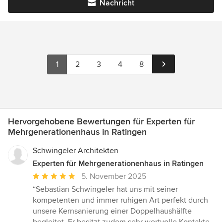
Nachricht
1
2
3
4
8
Hervorgehobene Bewertungen für Experten für
Mehrgenerationenhaus in Ratingen
Schwingeler Architekten
Experten für Mehrgenerationenhaus in Ratingen
Durchschnittliche
5. November 2025
Bewertung:
“Sebastian Schwingeler hat uns mit seiner
5
kompetenten und immer ruhigen Art perfekt durch
von
unsere Kernsanierung einer Doppelhaushälfte
5