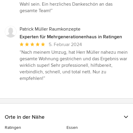
Wahl sein. Ein herzliches Dankeschön an das
gesamte Team!”
Patrick Müller Raumkonzepte
Experten für Mehrgenerationenhaus in Ratingen
Durchschnittliche
5. Februar 2024
Bewertung:
“Nach meinem Umzug, hat Herr Müller nahezu mein
5
gesamte Wohnung gestrichen und das Ergebnis war
von
wirklich super! Sehr professionell, hilfsbereit,
5
verbindlich, schnell, und total nett. Nur zu
Sternen
empfehlen!”
Orte in der Nähe
Ratingen
Essen