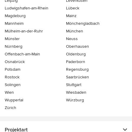
Leipzig
Leverkusen
Ludwigshafen-am-Rhein
Lübeck
Magdeburg
Mainz
Mannheim
Mönchen­gladbach
Mülheim-an-der-Ruhr
München
Münster
Neuss
Nürnberg
Oberhausen
Offenbach-am-Main
Oldenburg
Osnabrück
Paderborn
Potsdam
Regensburg
Rostock
Saarbrücken
Solingen
Stuttgart
Wien
Wiesbaden
Wuppertal
Würzburg
Zürich
Projektart