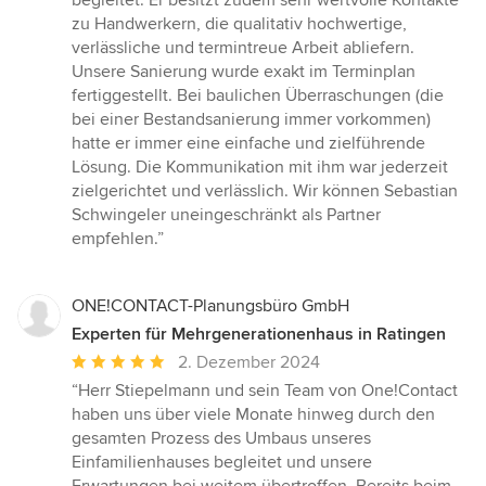
begleitet. Er besitzt zudem sehr wertvolle Kontakte
Sternen
zu Handwerkern, die qualitativ hochwertige,
verlässliche und termintreue Arbeit abliefern.
Unsere Sanierung wurde exakt im Terminplan
fertiggestellt. Bei baulichen Überraschungen (die
bei einer Bestandsanierung immer vorkommen)
hatte er immer eine einfache und zielführende
Lösung. Die Kommunikation mit ihm war jederzeit
zielgerichtet und verlässlich. Wir können Sebastian
Schwingeler uneingeschränkt als Partner
empfehlen.”
ONE!CONTACT-Planungsbüro GmbH
Experten für Mehrgenerationenhaus in Ratingen
Durchschnittliche
2. Dezember 2024
Bewertung:
“Herr Stiepelmann und sein Team von One!Contact
5
haben uns über viele Monate hinweg durch den
von
gesamten Prozess des Umbaus unseres
5
Einfamilienhauses begleitet und unsere
Sternen