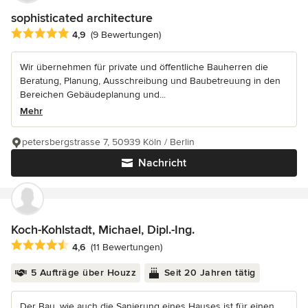
sophisticated architecture
Durchschnittliche Bewertung: 4.9 von 5 Sternen
4,9
(9 Bewertungen)
Wir übernehmen für private und öffentliche Bauherren die
Beratung, Planung, Ausschreibung und Baubetreuung in den
Bereichen Gebäudeplanung und...
Mehr
petersbergstrasse 7, 50939 Köln / Berlin
Nachricht
Koch-Kohlstadt, Michael, Dipl.-Ing.
Durchschnittliche Bewertung: 4.6 von 5 Sternen
4,6
(11 Bewertungen)
5 Aufträge über Houzz
Seit 20 Jahren tätig
Der Bau, wie auch die Sanierung eines Hauses ist für einen