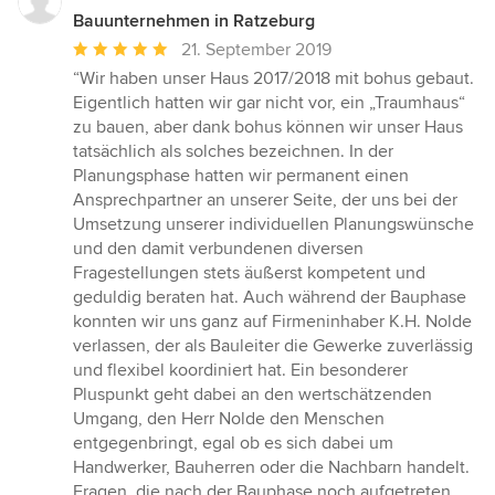
Bauunternehmen in Ratzeburg
Durchschnittliche
21. September 2019
Bewertung:
“Wir haben unser Haus 2017/2018 mit bohus gebaut.
5
Eigentlich hatten wir gar nicht vor, ein „Traumhaus“
von
zu bauen, aber dank bohus können wir unser Haus
5
tatsächlich als solches bezeichnen. In der
Sternen
Planungsphase hatten wir permanent einen
Ansprechpartner an unserer Seite, der uns bei der
Umsetzung unserer individuellen Planungswünsche
und den damit verbundenen diversen
Fragestellungen stets äußerst kompetent und
geduldig beraten hat. Auch während der Bauphase
konnten wir uns ganz auf Firmeninhaber K.H. Nolde
verlassen, der als Bauleiter die Gewerke zuverlässig
und flexibel koordiniert hat. Ein besonderer
Pluspunkt geht dabei an den wertschätzenden
Umgang, den Herr Nolde den Menschen
entgegenbringt, egal ob es sich dabei um
Handwerker, Bauherren oder die Nachbarn handelt.
Fragen, die nach der Bauphase noch aufgetreten