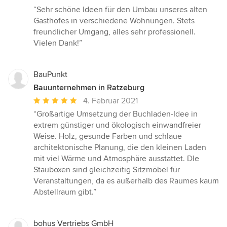
Bewertung:
“Sehr schöne Ideen für den Umbau unseres alten
5
Gasthofes in verschiedene Wohnungen. Stets
von
freundlicher Umgang, alles sehr professionell.
5
Vielen Dank!”
Sternen
BauPunkt
Bauunternehmen in Ratzeburg
Durchschnittliche
4. Februar 2021
Bewertung:
“Großartige Umsetzung der Buchladen-Idee in
5
extrem günstiger und ökologisch einwandfreier
von
Weise. Holz, gesunde Farben und schlaue
5
architektonische Planung, die den kleinen Laden
Sternen
mit viel Wärme und Atmosphäre ausstattet. DIe
Stauboxen sind gleichzeitig Sitzmöbel für
Veranstaltungen, da es außerhalb des Raumes kaum
Abstellraum gibt.”
bohus Vertriebs GmbH