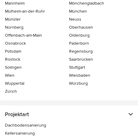
Mannheim
Mönchen­gladbach
Mülheim-an-der-Ruhr
München
Münster
Neuss
Nürnberg
Oberhausen
Offenbach-am-Main
Oldenburg
Osnabrück
Paderborn
Potsdam
Regensburg
Rostock
Saarbrücken
Solingen
Stuttgart
Wien
Wiesbaden
Wuppertal
Würzburg
Zürich
Projektart
Dachbodensanierung
Kellersanierung