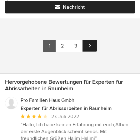
Nachricht
1
2
3
Hervorgehobene Bewertungen für Experten für
Abrissarbeiten in Raunheim
Pro Familien Haus Gmbh
Experten für Abrissarbeiten in Raunheim
Durchschnittliche
27. Juli 2022
Bewertung:
“Hallo, Ich habe keinen Erfahrung mit euch,Alben
4
der erste Augenblick scheint seriös. Mit
von
freundlichen Grüßen Halim Halimi”