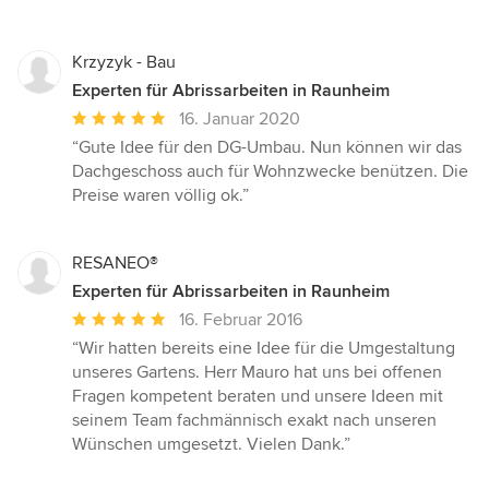
5
Sternen
Krzyzyk - Bau
Experten für Abrissarbeiten in Raunheim
Durchschnittliche
16. Januar 2020
Bewertung:
“Gute Idee für den DG-Umbau. Nun können wir das
5
Dachgeschoss auch für Wohnzwecke benützen. Die
von
Preise waren völlig ok.”
5
Sternen
RESANEO®
Experten für Abrissarbeiten in Raunheim
Durchschnittliche
16. Februar 2016
Bewertung:
“Wir hatten bereits eine Idee für die Umgestaltung
5
unseres Gartens. Herr Mauro hat uns bei offenen
von
Fragen kompetent beraten und unsere Ideen mit
5
seinem Team fachmännisch exakt nach unseren
Sternen
Wünschen umgesetzt. Vielen Dank.”