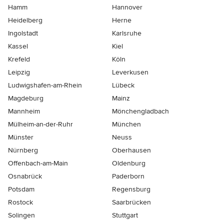
Hamm
Hannover
Heidelberg
Herne
Ingolstadt
Karlsruhe
Kassel
Kiel
Krefeld
Köln
Leipzig
Leverkusen
Ludwigshafen-am-Rhein
Lübeck
Magdeburg
Mainz
Mannheim
Mönchen­gladbach
Mülheim-an-der-Ruhr
München
Münster
Neuss
Nürnberg
Oberhausen
Offenbach-am-Main
Oldenburg
Osnabrück
Paderborn
Potsdam
Regensburg
Rostock
Saarbrücken
Solingen
Stuttgart