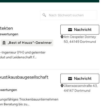
itekten
Nachricht
rtung: 5 von 5 Sternen
Bewertungen
Am Oespeler Dorney
50, 44149 Dortmund
„Best of Houzz“-Gewinner
-Ingenieur (FH) und gelernter
blut und Leidenschaft f...
ustikausbaugesellschaft
Nachricht
Überwasserstraße 43,
rtung: 5 von 5 Sternen
ewertungen
44147 Dortmund
eistungsfähiges Trockenbauunternehmen
 Beratung bis zu...