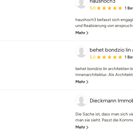
haushoch3
Durchschnittliche Bewe
5,0
1 B
haushoch3 befasst sich engagi
und Realisierung von anspruchs
Mehr
behet bondzio lin 
Durchschnittliche Bewe
5,0
1 B
behet bondzio lin architekten b
Innenarchitektur. Als Architekt
Mehr
Dieckmann Immob
Die Sache ist, dass man sich v
man sie sieht. Passt die Komm
Mehr