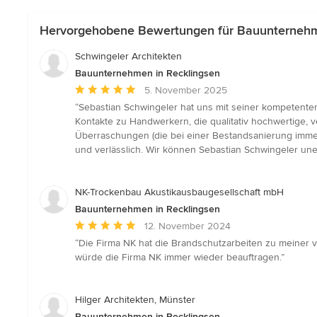
Hervorgehobene Bewertungen für Bauunternehm
Schwingeler Architekten
Bauunternehmen in Recklingsen
Durchschnittliche
5. November 2025
Bewertung:
“Sebastian Schwingeler hat uns mit seiner kompetenten
5
Kontakte zu Handwerkern, die qualitativ hochwertige, v
von
Überraschungen (die bei einer Bestandsanierung immer
5
und verlässlich. Wir können Sebastian Schwingeler une
Sternen
NK-Trockenbau Akustikausbaugesellschaft mbH
Bauunternehmen in Recklingsen
Durchschnittliche
12. November 2024
Bewertung:
“Die Firma NK hat die Brandschutzarbeiten zu meiner v
5
würde die Firma NK immer wieder beauftragen.”
von
5
Sternen
Hilger Architekten, Münster
Bauunternehmen in Recklingsen