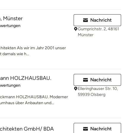
n, Münster
Nachricht
rtung: 5 von 5 Sternen
ewertungen
Gumprichstr. 2, 48161
Münster
chitekten Als wir im Jahr 2001 unser
 damals wie h...
mann HOLZHAUSBAU.
Nachricht
rtung: 5 von 5 Sternen
ewertungen
Elleringhauser Str. 10,
59939 Olsberg
Heckmann HOLZHAUSBAU. Moderner
aumhaus über Anbauten und...
rchitekten GmbH/ BDA
Nachricht