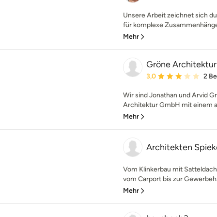
Unsere Arbeit zeichnet sich d
für komplexe Zusammenhänge a
Mehr
Gröne Architektur
Durchschnittliche Bewe
3,0
2 B
Wir sind Jonathan und Arvid Gr
Architektur GmbH mit einem au
Mehr
Architekten Spie
Vom Klinkerbau mit Satteldac
vom Carport bis zur Gewerbehall
Mehr