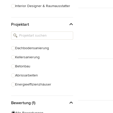
Interior Designer & Raumausstatter
Küchenplanung
Projektart
Landschaftsarchitekten
Armaturen & Sanitärbedarf
Beleuchtung
Dachbodensanierung
Einbauschränke
Kellersanierung
Alle anzeigen
Betonbau
Abrissarbeiten
Energieeffizienzhäuser
Fundamentarbeiten
Bewertung (1)
Garagenbau
Nachhaltiges Bauen
Alle Bewertungen