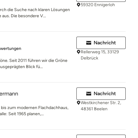
59320 Ennigerloh
urch die Suche nach klaren Lösungen
us. Die besondere V...
Nachricht
rtung: 3 von 5 Sternen
ewertungen
Rellerweg 15, 33129
Delbrück
öne. Seit 2011 führen wir die Gröne
sgeprägten Blick fü...
kermann
Nachricht
Westkirchener Str. 2,
h bis zum modernen Flachdachhaus,
48361 Beelen
e: Seit 1965 planen,...