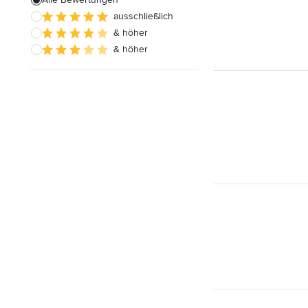
ausschließlich
Hausanbau
& höher
Hauserweiterungen
& höher
Alle anzeigen