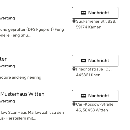
Nachricht
rtung: 5 von 5 Sternen
ewertung
Südkamener Str. 82B,
59174 Kamen
er und geprüfter (DFSI-geprüft) Feng
onelle Feng Shu...
kten
Nachricht
rtung: 5 von 5 Sternen
ewertung
Friedhofstraße 103,
44536 Lünen
ecture and engineering
Musterhaus Witten
Nachricht
rtung: 5 von 5 Sternen
ewertung
Carl-Kossow-Straße
46, 58453 Witten
rlow ScanHaus Marlow zählt zu den
s-Herstellern mit...