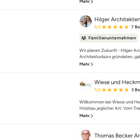
Mehr
Hilger Architekte
Durchschnittliche Bewe
5,0
7 B
Familienunternehmen
Wir planen Zukunft - Hilger Ar
Architekturbüro gründeten, galt
Mehr
Wiese und Heck
Durchschnittliche Bewe
5,0
3 B
Willkommen bei Wiese und 
Holzbau jeglicher Art: Vom Tr
Mehr
Thomas Becker A