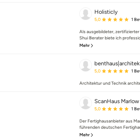
Holisticly
Durchschnittliche Bewe
5,0
1 B
Als ausgebildeter, zertifiziert
Shui Berater biete ich professi
Mehr
benthaus|archite
Durchschnittliche Bewe
5,0
1 B
Architektur und Technik archit
ScanHaus Marlow 
Durchschnittliche Bewe
5,0
1 B
Der Fertighausanbieter aus Ma
führenden deutschen Fertighau
Mehr