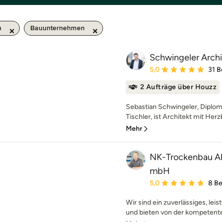
m
Bauunternehmen
Schwingeler Arch
Durchschnittliche Bewe
5,0
31 
2 Aufträge über Houzz
Sebastian Schwingeler, Diplom
Tischler, ist Architekt mit Herz
Mehr
NK-Trockenbau Ak
mbH
Durchschnittliche Bewe
5,0
8 B
Wir sind ein zuverlässiges, l
und bieten von der kompetenten