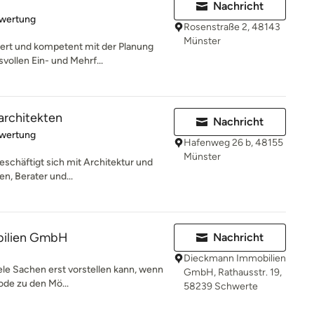
Nachricht
rtung: 5 von 5 Sternen
ewertung
Rosenstraße 2, 48143
Münster
ert und kompetent mit der Planung
vollen Ein- und Mehrf...
architekten
Nachricht
rtung: 5 von 5 Sternen
ewertung
Hafenweg 26 b, 48155
Münster
eschäftigt sich mit Architektur und
en, Berater und...
ilien GmbH
Nachricht
Dieckmann Immobilien
iele Sachen erst vorstellen kann, wenn
GmbH, Rathausstr. 19,
ode zu den Mö...
58239 Schwerte