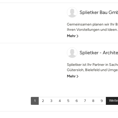
Splietker Bau Gm
Gemeinsamen planen wir Ihr Ba
Ihren Vorstellungen und Idee
Mehr
Splietker - Archi
Splietker ist Ihr Partner in S
Gütersloh, Bielefeld und Umgeb
Mehr
Weite
1
2
3
4
5
6
7
8
9