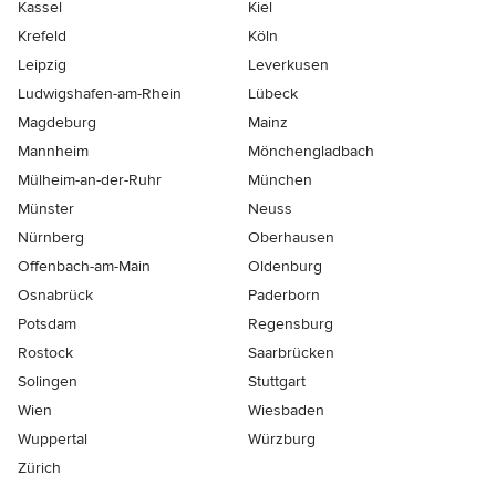
Kassel
Kiel
Krefeld
Köln
Leipzig
Leverkusen
Ludwigshafen-am-Rhein
Lübeck
Magdeburg
Mainz
Mannheim
Mönchen­gladbach
Mülheim-an-der-Ruhr
München
Münster
Neuss
Nürnberg
Oberhausen
Offenbach-am-Main
Oldenburg
Osnabrück
Paderborn
Potsdam
Regensburg
Rostock
Saarbrücken
Solingen
Stuttgart
Wien
Wiesbaden
Wuppertal
Würzburg
Zürich