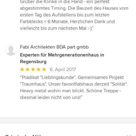
Gruber die Klinke in die Hand - ein perfekt
abgestimmtes Timing. Die Bauzeit des Hauses vom
ersten Tag des Aufstellens bis zum letzten
Farbklecks < 6 Monate. Herzlichen Dank und
vielleicht bis zum nächsten Mal :-)”
Fabi Architekten BDA part gmbb
Experten für Mehrgenerationenhaus in
Regensburg
Durchschnittliche
6. April 2017
Bewertung:
“Prädikat "Lieblingskunde". Gemeinsames Projekt
5
"Traumhaus". Unser favoritfabihaus derzeit "Solitär".
von
Heavy metal wohin man blickt. Schöne Treppe -
5
diesmal leider nicht von uns!”
Sternen