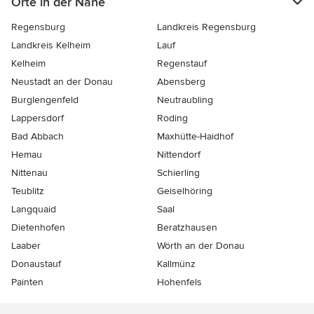
Orte in der Nähe
Regensburg
Landkreis Regensburg
Landkreis Kelheim
Lauf
Kelheim
Regenstauf
Neustadt an der Donau
Abensberg
Burglengenfeld
Neutraubling
Lappersdorf
Roding
Bad Abbach
Maxhütte-Haidhof
Hemau
Nittendorf
Nittenau
Schierling
Teublitz
Geiselhöring
Langquaid
Saal
Dietenhofen
Beratzhausen
Laaber
Wörth an der Donau
Donaustauf
Kallmünz
Painten
Hohenfels