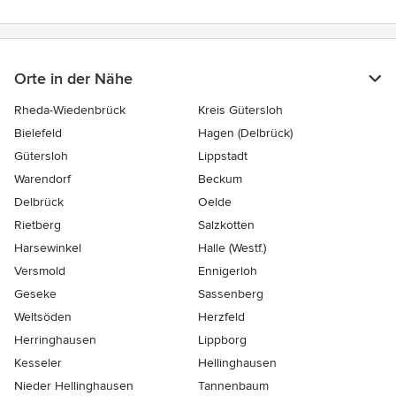
Orte in der Nähe
Rheda-Wiedenbrück
Kreis Gütersloh
Bielefeld
Hagen (Delbrück)
Gütersloh
Lippstadt
Warendorf
Beckum
Delbrück
Oelde
Rietberg
Salzkotten
Harsewinkel
Halle (Westf.)
Versmold
Ennigerloh
Geseke
Sassenberg
Weltsöden
Herzfeld
Herringhausen
Lippborg
Kesseler
Hellinghausen
Nieder Hellinghausen
Tannenbaum