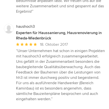
Bedürfnisse anpassen lässt. Wir freuen uns auf die
weitere Zusammenarbeit und sind gespannt auf das
Ergebnis!”
haushoch3
Experten für Haussanierung, Hausrenovierung in
Rheda-Wiedenbrück
Durchschnittliche
18. Oktober 2017
Bewertung:
“Unser Unternehmen hat schon in einigen Projekten
5
mit haushoch3 erfolgreich zusammengearbeitet.
von
Uns gefällt in der Zusammenarbeit besonders die
5
baubegleitende Qualitätsüberwachung. Auch das
Sternen
Feedback der Bauherren über die Leistungen von
hh3 ist immer durchweg positiv und begeisternd.
Für uns als ausführende Handwerker (Bereich
Kaminbau) ist es besonders angenehm, dass
sämtliche Bauzeitenpläne besprochen und auch
eingehalten werden.”