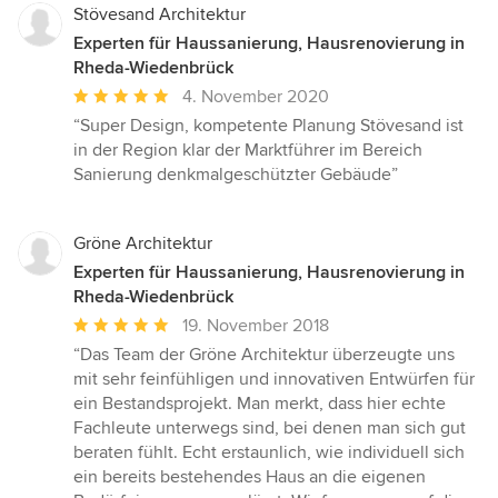
Stövesand Architektur
Experten für Haussanierung, Hausrenovierung in
Rheda-Wiedenbrück
Durchschnittliche
4. November 2020
Bewertung:
“Super Design, kompetente Planung Stövesand ist
5
in der Region klar der Marktführer im Bereich
von
Sanierung denkmalgeschützter Gebäude”
5
Sternen
Gröne Architektur
Experten für Haussanierung, Hausrenovierung in
Rheda-Wiedenbrück
Durchschnittliche
19. November 2018
Bewertung:
“Das Team der Gröne Architektur überzeugte uns
5
mit sehr feinfühligen und innovativen Entwürfen für
von
ein Bestandsprojekt. Man merkt, dass hier echte
5
Fachleute unterwegs sind, bei denen man sich gut
Sternen
beraten fühlt. Echt erstaunlich, wie individuell sich
ein bereits bestehendes Haus an die eigenen