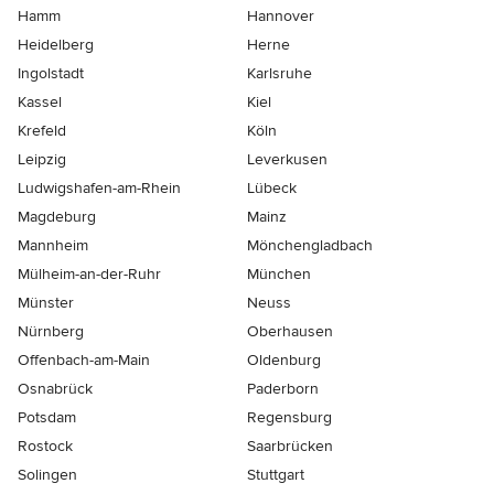
Hamm
Hannover
Heidelberg
Herne
Ingolstadt
Karlsruhe
Kassel
Kiel
Krefeld
Köln
Leipzig
Leverkusen
Ludwigshafen-am-Rhein
Lübeck
Magdeburg
Mainz
Mannheim
Mönchen­gladbach
Mülheim-an-der-Ruhr
München
Münster
Neuss
Nürnberg
Oberhausen
Offenbach-am-Main
Oldenburg
Osnabrück
Paderborn
Potsdam
Regensburg
Rostock
Saarbrücken
Solingen
Stuttgart