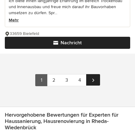
Ich biete ihnen langjährige Erfahrung im Bereich Trockenbau
und Innenausbau und freue mich darauf ihr Bauvorhaben
umsetzen zu dürfen. Spr...
Mehr
33659 Bielefeld
Nachricht
1
2
3
4
Hervorgehobene Bewertungen für Experten für
Haussanierung, Hausrenovierung in Rheda-
Wiedenbrück