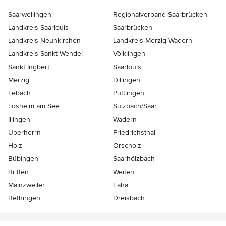
Saarwellingen
Regionalverband Saarbrücken
Landkreis Saarlouis
Saarbrücken
Landkreis Neunkirchen
Landkreis Merzig-Wadern
Landkreis Sankt Wendel
Völklingen
Sankt Ingbert
Saarlouis
Merzig
Dillingen
Lebach
Püttlingen
Losheim am See
Sulzbach/Saar
Illingen
Wadern
Überherrn
Friedrichsthal
Holz
Orscholz
Bübingen
Saarhölzbach
Britten
Weiten
Mainzweiler
Faha
Bethingen
Dreisbach