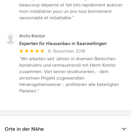
beaucoup dépanné et fait très rapidement avancer
mon installation pour un prix tout bonnement
raisonnable et imbattable.”
Archi-Kontor
Experten für Hausanbau in Saarwellingen
Durchschnittliche
8. November 2018
Bewertung:
“Wir arbeiten seit Jahren in diversen Bereichen
5
konstruktiv und vertrauensvoll mit Herrn Kontor
von
zusammen. Von seiner strukturierten, - dem
5
einzelnen Projekt zugewandten
Sternen
Heransgehensweise -, profitieren alle beteiligten
Parteien.”
Orte in der Nähe