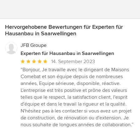
Hervorgehobene Bewertungen für Experten für
Hausanbau in Saarwellingen
JFB Groupe
Experten für Hausanbau in Saarwellingen
Durchschnittliche
14. September 2023
Bewertung:
“Bonjour, Je travaille avec le dirigeant de Maisons
5
Comebat et son équipe depuis de nombreuses
von
années, Equipe sérieuse, disponible, réactive.
5
L'entreprise est très positive et prône des valeurs
Sternen
telles que le respect, la satisfaction client, l'esprit
d'équipe et dans le travail la rigueur et la qualité.
N'hésitez pas à les contacter si vous avez un projet
de construction, de rénovation ou d'extension. Je
nous souhaite de longues années de collaboration.”