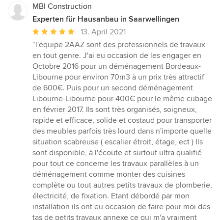
MBI Construction
Experten für Hausanbau in Saarwellingen
Durchschnittliche
13. April 2021
Bewertung:
“l'équipe 2AAZ sont des professionnels de travaux
5
en tout genre. J'ai eu occasion de les engager en
von
Octobre 2016 pour un déménagement Bordeaux-
5
Libourne pour environ 70m3 à un prix très attractif
Sternen
de 600€. Puis pour un second déménagement
Libourne-Libourne pour 400€ pour le même cubage
en février 2017. Ils sont très organisés, soigneux,
rapide et efficace, solide et costaud pour transporter
des meubles parfois très lourd dans n'importe quelle
situation scabreuse ( escalier étroit, étage, ect ) Ils
sont disponible, à l'écoute et surtout ultra qualifié
pour tout ce concerne les travaux parallèles à un
déménagement comme monter des cuisines
complète ou tout autres petits travaux de plomberie,
électricité, de fixation. Etant débordé par mon
installation ils ont eu occasion de faire pour moi des
tas de petits travaux annexe ce qui m'a vraiment