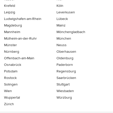
Krefeld
Köln
Leipzig
Leverkusen
Ludwigshafen-am-Rhein
Lübeck
Magdeburg
Mainz
Mannheim
Mönchen­gladbach
Mülheim-an-der-Ruhr
München
Münster
Neuss
Nürnberg
Oberhausen
Offenbach-am-Main
Oldenburg
Osnabrück
Paderborn
Potsdam
Regensburg
Rostock
Saarbrücken
Solingen
Stuttgart
Wien
Wiesbaden
Wuppertal
Würzburg
Zürich