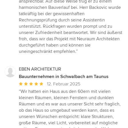
ansprechbar. Auf diese Weise trug er zu einem
harmonischen Bauverlauf bei. Herr Backovic wurde
tatkräftig bei der gewissenhaften
Rechnungsprüfung durch seine Assistentin
unterstützt. Rückfragen wurden prompt und zu
unserer Zufriedenheit beantwortet. Wir sind äußerst
froh, dass wir das Projekt mit Neuraum Architekten
durchgeführt haben und können sie
uneingeschränkt empfehlen.”
EBEN ARCHITEKTUR
Bauunternehmen in Schwalbach am Taunus
Durchschnittliche
12. Februar 2025
Bewertung:
“Wir hatten ein Haus aus den 60ern mit vielen
5
kleinen Räumen, kleinen Fenstern und dunklen
von
Räumen und es war aus unserer Sicht sehr fraglich,
5
ob das Haus so umgebaut werden kann, dass es
Sternen
unseren Wünschen entspricht: klare Strukturen,
große Räume, viel Licht, vorbereitet auf mögliche