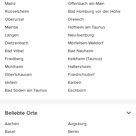
Mainz
Offenbach am Main
Rüsselsheim
Bad Homburg vor der Höhe
Oberursel
Dreieich
Maintal
Hofheim am Taunus
Langen
Neu-Isenburg
Dietzenbach
Mörfelden-Walldorf
Bad Vilbel
Bad Nauheim
Friedberg
Kelkheim (Taunus)
Mühlheim
Hattersheim
Obertshausen
Friedrichsdorf
Idstein
Karben
Bad Soden am Taunus
Eschborn
Beliebte Orte
Aachen
Augsburg
Basel
Berlin