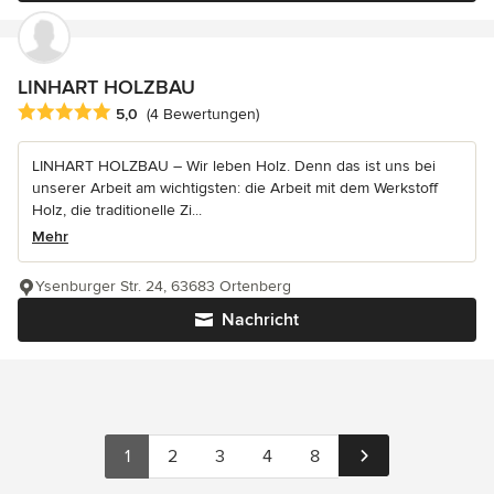
LINHART HOLZBAU
Durchschnittliche Bewertung: 5 von 5 Sternen
5,0
(4 Bewertungen)
LINHART HOLZBAU – Wir leben Holz. Denn das ist uns bei
unserer Arbeit am wichtigsten: die Arbeit mit dem Werkstoff
Holz, die traditionelle Zi...
Mehr
Ysenburger Str. 24, 63683 Ortenberg
Nachricht
1
2
3
4
8