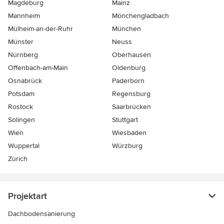
Magdeburg
Mainz
Mannheim
Mönchen­gladbach
Mülheim-an-der-Ruhr
München
Münster
Neuss
Nürnberg
Oberhausen
Offenbach-am-Main
Oldenburg
Osnabrück
Paderborn
Potsdam
Regensburg
Rostock
Saarbrücken
Solingen
Stuttgart
Wien
Wiesbaden
Wuppertal
Würzburg
Zürich
Projektart
Dachbodensanierung