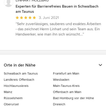
LINHART HOLZBAU
Experten für Barrierefreies Bauen in Schwalbach
am Taunus
Durchschnittliche
3. Juni 2021
Bewertung:
“Sehr zuverlässiges, sauberes und exaktes Arbeiten
5
- das zeichnet Herrn Linhart und sein Team aus. Ein
von
Handwerker, wie man ihn sich wünscht...”
5
Sternen
Orte in der Nähe
Schwalbach am Taunus
Frankfurt am Main
Landkreis Offenbach
Wiesbaden
Hochtaunuskreis
Main-Taunus-Kreis
Mainz
Offenbach am Main
Rüsselsheim
Bad Homburg vor der Höhe
Oberursel
Dreieich