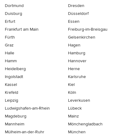
Dortmund
Dresden
Duisburg
Düsseldorf
Erfurt
Essen
Frankfurt am Main
Freiburg-im-Breisgau
Fürth
Gelsenkirchen
Graz
Hagen
Halle
Hamburg
Hamm
Hannover
Heidelberg
Herne
Ingolstadt
Karlsruhe
Kassel
Kiel
Krefeld
Köln
Leipzig
Leverkusen
Ludwigshafen-am-Rhein
Lübeck
Magdeburg
Mainz
Mannheim
Mönchen­gladbach
Mülheim-an-der-Ruhr
München