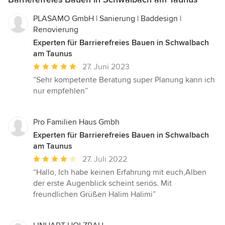
PLASAMO GmbH | Sanierung | Baddesign |
Renovierung
Experten für Barrierefreies Bauen in Schwalbach
am Taunus
Durchschnittliche
27. Juni 2023
Bewertung:
“Sehr kompetente Beratung super Planung kann ich
5
nur empfehlen”
von
5
Sternen
Pro Familien Haus Gmbh
Experten für Barrierefreies Bauen in Schwalbach
am Taunus
Durchschnittliche
27. Juli 2022
Bewertung:
“Hallo, Ich habe keinen Erfahrung mit euch,Alben
4
der erste Augenblick scheint seriös. Mit
von
freundlichen Grüßen Halim Halimi”
5
Sternen