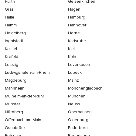
Fürth
Gelsenkirchen
Graz
Hagen
Halle
Hamburg
Hamm
Hannover
Heidelberg
Herne
Ingolstadt
Karlsruhe
Kassel
Kiel
Krefeld
Köln
Leipzig
Leverkusen
Ludwigshafen-am-Rhein
Lübeck
Magdeburg
Mainz
Mannheim
Mönchen­gladbach
Mülheim-an-der-Ruhr
München
Münster
Neuss
Nürnberg
Oberhausen
Offenbach-am-Main
Oldenburg
Osnabrück
Paderborn
Potsdam
Regensburg