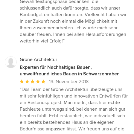
Sternen
Gewährleistungsphase bedanken, die
schlussendlich auch dafür sorgte, dass wir unser
Baubudget einhalten konnten. Vielleicht haben wir
in der Zukunft noch einmal die Möglichkeit mit
Ihnen zusammenarbeiten. Ich würde mich sehr
darüber freuen. Ihnen bei allen Herausforderungen
weiterhin viel Erfolg!”
Gröne Architektur
Experten für Nachhaltiges Bauen,
umweltfreundliches Bauen in Schwarzenraben
Durchschnittliche
19. November 2018
Bewertung:
“Das Team der Gröne Architektur überzeugte uns
5
mit sehr feinfühligen und innovativen Entwürfen für
von
ein Bestandsprojekt. Man merkt, dass hier echte
5
Fachleute unterwegs sind, bei denen man sich gut
Sternen
beraten fühlt. Echt erstaunlich, wie individuell sich
ein bereits bestehendes Haus an die eigenen
Bedürfnisse anpassen lässt. Wir freuen uns auf die