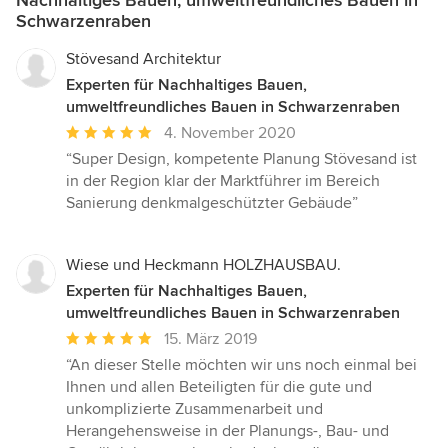
Nachhaltiges Bauen, umweltfreundliches Bauen in
Schwarzenraben
Stövesand Architektur
Experten für Nachhaltiges Bauen,
umweltfreundliches Bauen in Schwarzenraben
Durchschnittliche
4. November 2020
Bewertung:
“Super Design, kompetente Planung Stövesand ist
5
in der Region klar der Marktführer im Bereich
von
Sanierung denkmalgeschützter Gebäude”
5
Sternen
Wiese und Heckmann HOLZHAUSBAU.
Experten für Nachhaltiges Bauen,
umweltfreundliches Bauen in Schwarzenraben
Durchschnittliche
15. März 2019
Bewertung:
“An dieser Stelle möchten wir uns noch einmal bei
5
Ihnen und allen Beteiligten für die gute und
von
unkomplizierte Zusammenarbeit und
5
Herangehensweise in der Planungs-, Bau- und