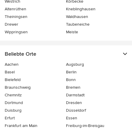
Westrich
Körbecke
Altenrüthen
Kneblinghausen
Theiningsen
Waldhausen
Drewer
Taubeneiche
Wippringsen
Meiste
Beliebte Orte
Aachen
Augsburg
Basel
Berlin
Bielefeld
Bonn
Braunschweig
Bremen
Chemnitz
Darmstadt
Dortmund
Dresden
Duisburg
Düsseldorf
Erfurt
Essen
Frankfurt am Main
Freiburg-im-Breisgau