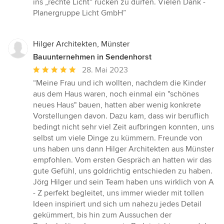
ins „rechte Licht“ rücken zu dürfen. Vielen Dank -
Planergruppe Licht GmbH”
Hilger Architekten, Münster
Bauunternehmen in Sendenhorst
Durchschnittliche
28. Mai 2023
Bewertung:
“Meine Frau und ich wollten, nachdem die Kinder
5
aus dem Haus waren, noch einmal ein "schönes
von
neues Haus" bauen, hatten aber wenig konkrete
5
Vorstellungen davon. Dazu kam, dass wir beruflich
Sternen
bedingt nicht sehr viel Zeit aufbringen konnten, uns
selbst um viele Dinge zu kümmern. Freunde von
uns haben uns dann Hilger Architekten aus Münster
empfohlen. Vom ersten Gespräch an hatten wir das
gute Gefühl, uns goldrichtig entschieden zu haben.
Jörg Hilger und sein Team haben uns wirklich von A
- Z perfekt begleitet, uns immer wieder mit tollen
Ideen inspiriert und sich um nahezu jedes Detail
gekümmert, bis hin zum Aussuchen der