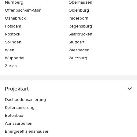
Nürnberg
Oberhausen
Offenbach-am-Main
Oldenburg
Osnabrück
Paderborn
Potsdam
Regensburg
Rostock
Saarbrücken
Solingen
Stuttgart
Wien
Wiesbaden
Wuppertal
Würzburg
Zürich
Projektart
Dachbodensanierung
Kellersanierung
Betonbau
Abrissarbeiten
Energieeffizienzhäuser