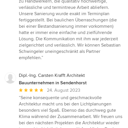
zu Handwerkern, die qualitativ hochwertige,
verlässliche und termintreue Arbeit abliefern.
Unsere Sanierung wurde exakt im Terminplan
fertiggestellt. Bei baulichen Überraschungen (die
bei einer Bestandsanierung immer vorkommen)
hatte er immer eine einfache und zielführende
Lösung. Die Kommunikation mit ihm war jederzeit
zielgerichtet und verlässlich. Wir können Sebastian
Schwingeler uneingeschränkt als Partner
empfehlen.”
Dipl.-Ing. Carsten Krafft Architekt
Bauunternehmen in Sendenhorst
Durchschnittliche
24. August 2023
Bewertung:
“Seine konsequente und geschmackvolle
5
Architektur macht uns bei den Lichtplanungen
von
besonders viel Spaß. Ebenso das durchweg gute
5
Klima während der Zusammenarbeit. Wir freuen uns
Sternen
bei den nächsten Projekten die Architektur wieder