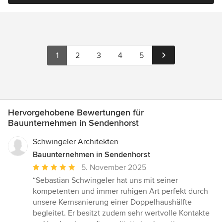
1
2
3
4
5
Hervorgehobene Bewertungen für
Bauunternehmen in Sendenhorst
Schwingeler Architekten
Bauunternehmen in Sendenhorst
Durchschnittliche
5. November 2025
Bewertung:
“Sebastian Schwingeler hat uns mit seiner
5
kompetenten und immer ruhigen Art perfekt durch
von
unsere Kernsanierung einer Doppelhaushälfte
5
begleitet. Er besitzt zudem sehr wertvolle Kontakte
Sternen