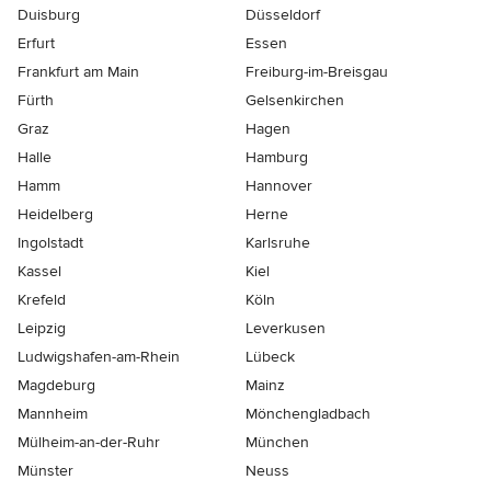
Duisburg
Düsseldorf
Erfurt
Essen
Frankfurt am Main
Freiburg-im-Breisgau
Fürth
Gelsenkirchen
Graz
Hagen
Halle
Hamburg
Hamm
Hannover
Heidelberg
Herne
Ingolstadt
Karlsruhe
Kassel
Kiel
Krefeld
Köln
Leipzig
Leverkusen
Ludwigshafen-am-Rhein
Lübeck
Magdeburg
Mainz
Mannheim
Mönchen­gladbach
Mülheim-an-der-Ruhr
München
Münster
Neuss