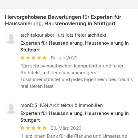
Hervorgehobene Bewertungen für Experten für
Haussanierung, Hausrenovierung in Stuttgart
architekturlabor I urs lotz freier architekt
Experten für Haussanierung, Hausrenovierung in
Stuttgart
Durchschnittliche
15. Juli 2023
Bewertung:
“Ein sehr sympathischer, kompetenter und fairer
5
Architekt, mit dem man immer gern
von
zusammenarbeitet und jedes Eigenheim des Traums
5
realisieren lässt”
Sternen
monDIS_IGN Architektur & Immobilien
Experten für Haussanierung, Hausrenovierung in
Stuttgart
Durchschnittliche
23. März 2023
Bewertung:
“Herzlichen Dank für die Planung und Umsetzung