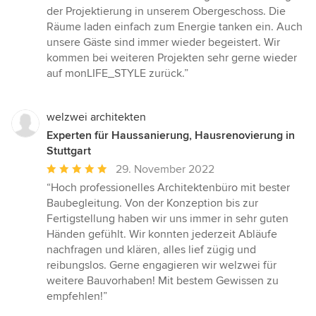
5
der Projektierung in unserem Obergeschoss. Die
von
Räume laden einfach zum Energie tanken ein. Auch
5
unsere Gäste sind immer wieder begeistert. Wir
Sternen
kommen bei weiteren Projekten sehr gerne wieder
auf monLIFE_STYLE zurück.”
welzwei architekten
Experten für Haussanierung, Hausrenovierung in
Stuttgart
Durchschnittliche
29. November 2022
Bewertung:
“Hoch professionelles Architektenbüro mit bester
5
Baubegleitung. Von der Konzeption bis zur
von
Fertigstellung haben wir uns immer in sehr guten
5
Händen gefühlt. Wir konnten jederzeit Abläufe
Sternen
nachfragen und klären, alles lief zügig und
reibungslos. Gerne engagieren wir welzwei für
weitere Bauvorhaben! Mit bestem Gewissen zu
empfehlen!”