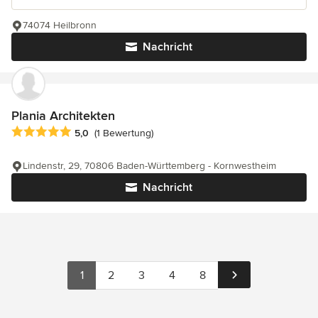
74074 Heilbronn
Nachricht
Plania Architekten
Durchschnittliche Bewertung: 5 von 5 Sternen
5,0
(1 Bewertung)
Lindenstr, 29, 70806 Baden-Württemberg - Kornwestheim
Nachricht
1
2
3
4
8