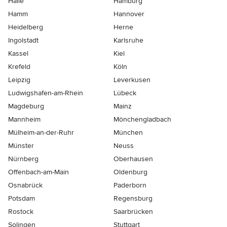
Halle
Hamburg
Hamm
Hannover
Heidelberg
Herne
Ingolstadt
Karlsruhe
Kassel
Kiel
Krefeld
Köln
Leipzig
Leverkusen
Ludwigshafen-am-Rhein
Lübeck
Magdeburg
Mainz
Mannheim
Mönchen­gladbach
Mülheim-an-der-Ruhr
München
Münster
Neuss
Nürnberg
Oberhausen
Offenbach-am-Main
Oldenburg
Osnabrück
Paderborn
Potsdam
Regensburg
Rostock
Saarbrücken
Solingen
Stuttgart