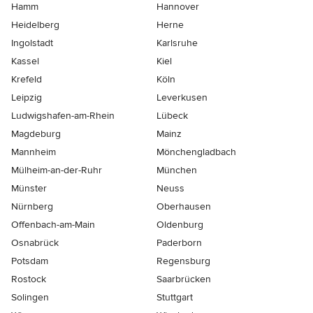
Hamm
Hannover
Heidelberg
Herne
Ingolstadt
Karlsruhe
Kassel
Kiel
Krefeld
Köln
Leipzig
Leverkusen
Ludwigshafen-am-Rhein
Lübeck
Magdeburg
Mainz
Mannheim
Mönchen­gladbach
Mülheim-an-der-Ruhr
München
Münster
Neuss
Nürnberg
Oberhausen
Offenbach-am-Main
Oldenburg
Osnabrück
Paderborn
Potsdam
Regensburg
Rostock
Saarbrücken
Solingen
Stuttgart