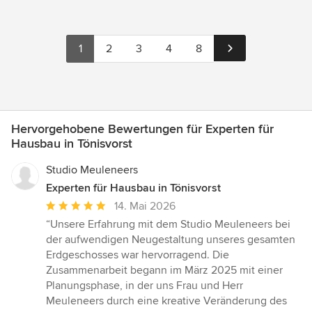
1
2
3
4
8
Hervorgehobene Bewertungen für Experten für
Hausbau in Tönisvorst
Studio Meuleneers
Experten für Hausbau in Tönisvorst
Durchschnittliche
14. Mai 2026
Bewertung:
“Unsere Erfahrung mit dem Studio Meuleneers bei
5
der aufwendigen Neugestaltung unseres gesamten
von
Erdgeschosses war hervorragend. Die
5
Zusammenarbeit begann im März 2025 mit einer
Sternen
Planungsphase, in der uns Frau und Herr
Meuleneers durch eine kreative Veränderung des