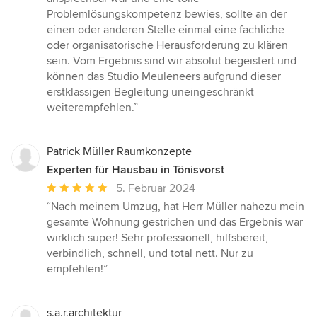
Problemlösungskompetenz bewies, sollte an der
einen oder anderen Stelle einmal eine fachliche
oder organisatorische Herausforderung zu klären
sein. Vom Ergebnis sind wir absolut begeistert und
können das Studio Meuleneers aufgrund dieser
erstklassigen Begleitung uneingeschränkt
weiterempfehlen.”
Patrick Müller Raumkonzepte
Experten für Hausbau in Tönisvorst
Durchschnittliche
5. Februar 2024
Bewertung:
“Nach meinem Umzug, hat Herr Müller nahezu mein
5
gesamte Wohnung gestrichen und das Ergebnis war
von
wirklich super! Sehr professionell, hilfsbereit,
5
verbindlich, schnell, und total nett. Nur zu
Sternen
empfehlen!”
s.a.r.architektur