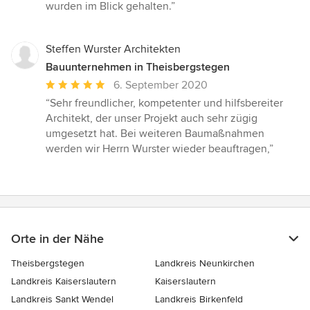
von
wurden im Blick gehalten.”
5
Sternen
Steffen Wurster Architekten
Bauunternehmen in Theisbergstegen
Durchschnittliche
6. September 2020
Bewertung:
“Sehr freundlicher, kompetenter und hilfsbereiter
5
Architekt, der unser Projekt auch sehr zügig
von
umgesetzt hat. Bei weiteren Baumaßnahmen
5
werden wir Herrn Wurster wieder beauftragen,”
Sternen
Orte in der Nähe
Theisbergstegen
Landkreis Neunkirchen
Landkreis Kaiserslautern
Kaiserslautern
Landkreis Sankt Wendel
Landkreis Birkenfeld