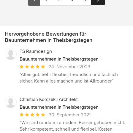
Hervorgehobene Bewertungen für
Bauunternehmen in Theisbergstegen
TS Raumdesign
Bauunternehmen in Theisbergstegen
Durchschnittliche
24. November 2023
Bewertung:
“Alles gut. Sehr flexibel, freundlich und fachlich
5
sicher. Kann alles machen und ist Allrounder”
von
5
Sternen
Christian Korczak | Architekt
Bauunternehmen in Theisbergstegen
Durchschnittliche
30. September 2021
Bewertung:
“Wir sind rundum zufrieden. Besser gehoben nicht.
5
Sehr kompetent, schnell und flexibel. Kosten