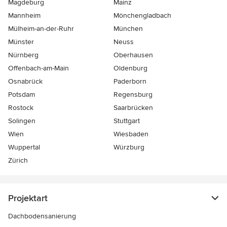
Magdeburg
Mainz
Mannheim
Mönchen­gladbach
Mülheim-an-der-Ruhr
München
Münster
Neuss
Nürnberg
Oberhausen
Offenbach-am-Main
Oldenburg
Osnabrück
Paderborn
Potsdam
Regensburg
Rostock
Saarbrücken
Solingen
Stuttgart
Wien
Wiesbaden
Wuppertal
Würzburg
Zürich
Projektart
Dachbodensanierung