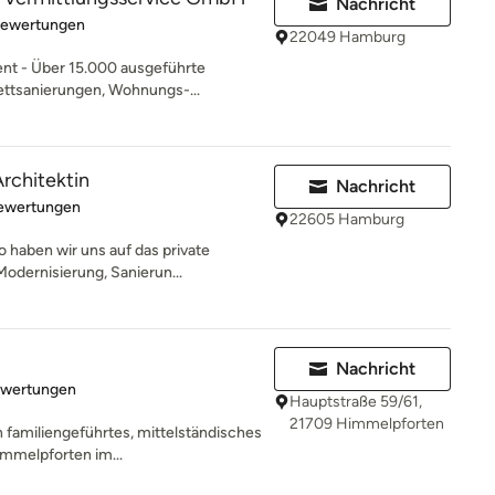
Nachricht
rtung: 5 von 5 Sternen
Bewertungen
22049 Hamburg
nt - Über 15.000 ausgeführte
ettsanierungen, Wohnungs-...
rchitektin
Nachricht
rtung: 5 von 5 Sternen
Bewertungen
22605 Hamburg
 haben wir uns auf das private
odernisierung, Sanierun...
Nachricht
rtung: 5 von 5 Sternen
ewertungen
Hauptstraße 59/61,
21709 Himmelpforten
n familiengeführtes, mittelständisches
mmelpforten im...