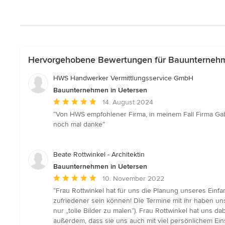
Hervorgehobene Bewertungen für Bauunternehm
HWS Handwerker Vermittlungsservice GmbH
Bauunternehmen in Uetersen
Durchschnittliche
14. August 2024
Bewertung:
“Von HWS empfohlener Firma, in meinem Fall Firma Gabri
5
noch mal danke”
von
5
Sternen
Beate Rottwinkel - Architektin
Bauunternehmen in Uetersen
Durchschnittliche
10. November 2022
Bewertung:
“Frau Rottwinkel hat für uns die Planung unseres Einfa
5
zufriedener sein können! Die Termine mit ihr haben un
von
nur „tolle Bilder zu malen“). Frau Rottwinkel hat uns
5
außerdem, dass sie uns auch mit viel persönlichem Ei