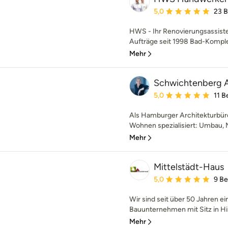
Durchschnittliche Bewe
5,0
23 
HWS - Ihr Renovierungsassiste
Aufträge seit 1998 Bad-Kompl
Mehr
Schwichtenberg A
Durchschnittliche Bewe
5,0
11 
Als Hamburger Architekturbüro
Wohnen spezialisiert: Umbau, M
Mehr
Mittelstädt-Haus
Durchschnittliche Bewe
5,0
9 B
Wir sind seit über 50 Jahren ei
Bauunternehmen mit Sitz in Hi
Mehr