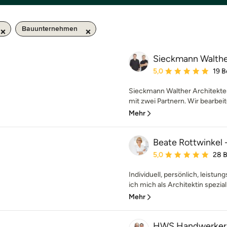
Bauunternehmen
Sieckmann Walthe
Durchschnittliche Bewe
5,0
19 
Sieckmann Walther Architekten
mit zwei Partnern. Wir bearbeite
Mehr
Beate Rottwinkel -
Durchschnittliche Bewe
5,0
28 
Individuell, persönlich, leistun
ich mich als Architektin spezialis
Mehr
HWS Handwerker 