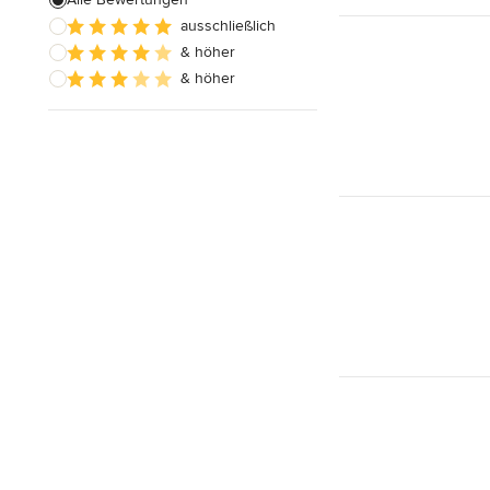
ausschließlich
Hausanbau
& höher
Hauserweiterungen
& höher
Alle anzeigen