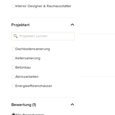
Interior Designer & Raumausstatter
Küchenplanung
Projektart
Landschaftsarchitekten
Armaturen & Sanitärbedarf
Beleuchtung
Dachbodensanierung
Einbauschränke
Kellersanierung
Alle anzeigen
Betonbau
Abrissarbeiten
Energieeffizienzhäuser
Fundamentarbeiten
Bewertung (1)
Garagenbau
Nachhaltiges Bauen
Alle Bewertungen