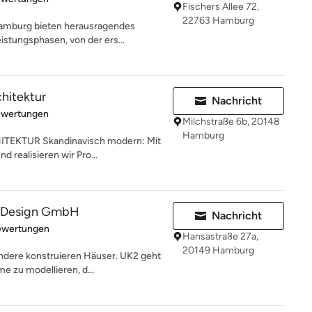
Fischers Allee 72,
22763 Hamburg
amburg bieten herausragendes
istungsphasen, von der ers...
chitektur
Nachricht
rtung: 5 von 5 Sternen
ewertungen
Milchstraße 6b, 20148
Hamburg
EKTUR Skandinavisch modern: Mit
 realisieren wir Pro...
& Design GmbH
Nachricht
rtung: 4.8 von 5 Sternen
ewertungen
Hansastraße 27a,
20149 Hamburg
dere konstruieren Häuser. UK2 geht
 zu modellieren, d...