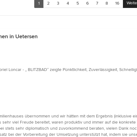
Weite
1
2
3
4
5
6
7
8
16
en in Uetersen
el Loncar - „ BLITZBAD“ zeigte Pünktlichkeit, Zuverlässigkeit, Schnelli
milienhauses übernommen und wir hätten mit dem Ergebnis (inklusive ein
s sehr viel Freude bereitet, waren produktiv und immer auf die konkret
 dabei stets sehr diplomatisch und zuvorkommend beraten, vielen Dank n
nsatz bei der Vorbereitung der Umsetzung unterstützt hat, indem sie u