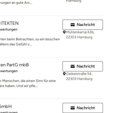
Hamburg
rungen an gute Arc...
ITEKTEN
Nachricht
rtung: 5 von 5 Sternen
ewertungen
Mühlenkamp 63b,
22303 Hamburg
hlen beim Betrachten, so ein bisschen
Wenn das Gefühl v...
ten PartG mbB
Nachricht
rtung: 5 von 5 Sternen
ewertungen
Geibelstraße 54,
22303 Hamburg
r Menschen, die einen Sinn für eine
 haben. Und wir pfle...
s GmbH
Nachricht
rtung: 5 von 5 Sternen
ewertungen