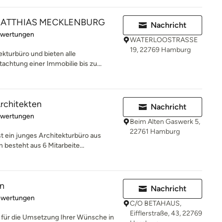
o MATTHIAS MECKLENBURG
Nachricht
rtung: 4.9 von 5 Sternen
ewertungen
WATERLOOSTRASSE
19, 22769 Hamburg
kturbüro und bieten alle
chtung einer Immobilie bis zu...
rchitekten
Nachricht
rtung: 4.9 von 5 Sternen
ewertungen
Beim Alten Gaswerk 5,
22761 Hamburg
 ein junges Architekturbüro aus
besteht aus 6 Mitarbeite...
n
Nachricht
rtung: 5 von 5 Sternen
ewertungen
C/O BETAHAUS,
Eifflerstraße, 43, 22769
r für die Umsetzung Ihrer Wünsche in