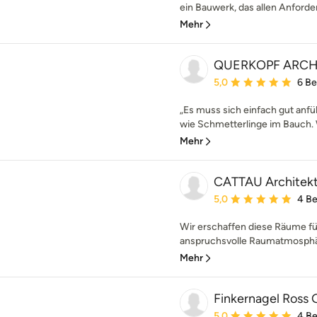
ein Bauwerk, das allen Anforde
Mehr
QUERKOPF ARCH
Durchschnittliche Bewe
5,0
6 B
„Es muss sich einfach gut anfü
wie Schmetterlinge im Bauch. 
Mehr
CATTAU Architek
Durchschnittliche Bewe
5,0
4 B
Wir erschaffen diese Räume fü
anspruchsvolle Raumatmosphäre
Mehr
Finkernagel Ros
Durchschnittliche Bewe
5,0
4 B