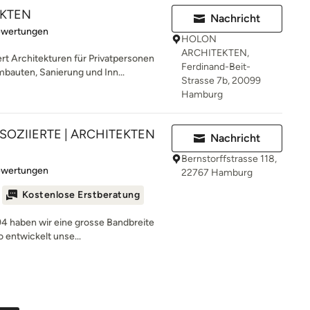
EKTEN
Nachricht
rtung: 5 von 5 Sternen
ewertungen
HOLON
ARCHITEKTEN,
 Architekturen für Privatpersonen
Ferdinand-Beit-
auten, Sanierung und Inn...
Strasse 7b, 20099
Hamburg
SSOZIIERTE | ARCHITEKTEN
Nachricht
Bernstorffstrasse 118,
rtung: 5 von 5 Sternen
ewertungen
22767 Hamburg
Kostenlose Erstberatung
4 haben wir eine grosse Bandbreite
o entwickelt unse...