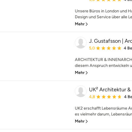
Unsere Büros in London und H
Design und Service über alle Le
Mehr
J. Gustafsson | Ar
Durchschnittliche Bewe
5,0
4 B
ARCHITEKTUR & INNENARCHIT
diesem Anspruch entwickeln und
Mehr
UK² Architektur 
Durchschnittliche Bewe
4,8
4 B
UK2 erschafft Lebensräume An
es vielmehr darum, Lebensräume
Mehr