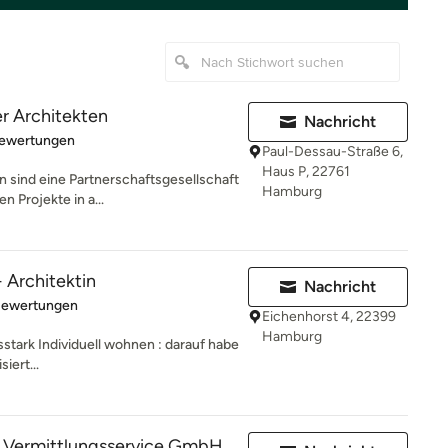
r Architekten
Nachricht
rtung: 5 von 5 Sternen
Bewertungen
Paul-Dessau-Straße 6,
Haus P, 22761
 sind eine Partnerschaftsgesellschaft
Hamburg
n Projekte in a...
 Architektin
Nachricht
rtung: 5 von 5 Sternen
Bewertungen
Eichenhorst 4, 22399
Hamburg
gsstark Individuell wohnen : darauf habe
iert...
Vermittlungsservice GmbH