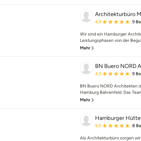
Architekturbür
Durchschnittliche Bewe
4,9
9 B
Wir sind ein Hamburger Archite
Leistungsphasen von der Beguta
Mehr
BN Buero NORD A
Durchschnittliche Bewe
4,9
9 B
BN Buero NORD Architekten ist
Hamburg Bahrenfeld. Das Team 
Mehr
Hamburger Hütte
Durchschnittliche Bewe
5,0
8 B
Als Architekturbüro sorgen wi