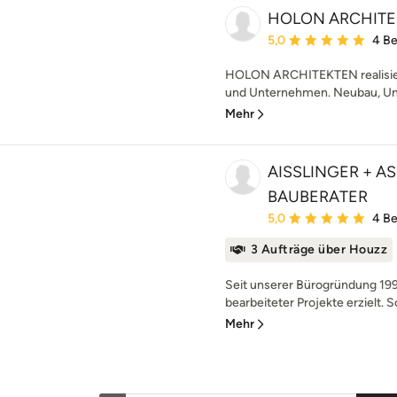
HOLON ARCHIT
Durchschnittliche Bewe
5,0
4 B
HOLON ARCHITEKTEN realisiert
und Unternehmen. Neubau, Umb
Mehr
AISSLINGER + A
BAUBERATER
Durchschnittliche Bewe
5,0
4 B
3 Aufträge über Houzz
Seit unserer Bürogründung 199
bearbeiteter Projekte erzielt. S
Mehr